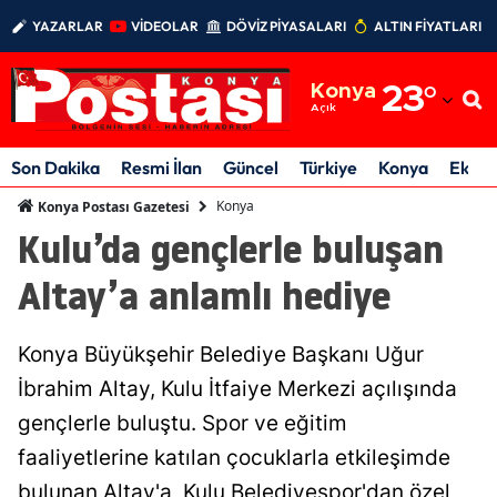
YAZARLAR
VİDEOLAR
DÖVİZ PİYASALARI
ALTIN FİYATLARI
Adana
Konya
23
°
Adıyaman
Açık
Afyonkarahisar
Son Dakika
Resmi İlan
Güncel
Türkiye
Konya
Ekon
Ağrı
Konya
Konya Postası Gazetesi
Kulu’da gençlerle buluşan
Amasya
Altay’a anlamlı hediye
Ankara
Antalya
Konya Büyükşehir Belediye Başkanı Uğur
Artvin
İbrahim Altay, Kulu İtfaiye Merkezi açılışında
gençlerle buluştu. Spor ve eğitim
Aydın
faaliyetlerine katılan çocuklarla etkileşimde
Balıkesir
bulunan Altay'a, Kulu Belediyespor'dan özel