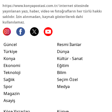
https://www.konyapostasi.com.tr/ internet sitesinde
Samsun
yayınlanan yazı, haber, video ve fotoğrafların her türlü hakkı
saklıdır. İzin alınmadan, kaynak gösterilerek dahi
Siirt
kullanılamaz.
Sinop
Sivas
Güncel
Resmi İlanlar
Tekirdağ
Türkiye
Dünya
Konya
Kültür - Sanat
Tokat
Ekonomi
Eğitim
Trabzon
Teknoloji
Bilim
Sağlık
Seçim Özel
Tunceli
Spor
Medya
Şanlıurfa
Magazin
Asayiş
Uşak
Van
Köşe Yazarları
Künye