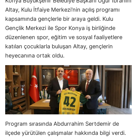
Konya Büyükşehir Belediye Başkanı Uğur İbrahim
Edirne
Altay, Kulu İtfaiye Merkezi’nin açılış programı
kapsamında gençlerle bir araya geldi. Kulu
Elazığ
Gençlik Merkezi ile Spor Konya iş birliğinde
Erzincan
düzenlenen spor, eğitim ve sosyal faaliyetlere
Erzurum
katılan çocuklarla buluşan Altay, gençlerin
heyecanına ortak oldu.
Eskişehir
Gaziantep
Giresun
Gümüşhane
Hakkari
Hatay
Program sırasında Abdurrahim Sertdemir de
ilçede yürütülen çalışmalar hakkında bilgi verdi.
Isparta