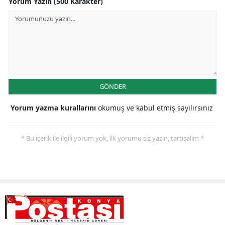
Yorum Yazın (500 Karakter)
Malatya
Manisa
Kahramanmaraş
Mardin
GÖNDER
Muğla
Yorum yazma kurallarını
okumuş ve kabul etmiş sayılırsınız
Muş
* Bu içerik ile ilgili yorum yok, ilk yorumu siz yazın, tartışalım *
Nevşehir
Niğde
Ordu
Rize
Sakarya