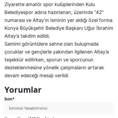
Ziyarette amatör spor kulüplerinden Kulu
Mersin
Belediyespor adına hazırlanan, üzerinde “42”
İstanbul
numarası ve Altay’ın isminin yer aldığı özel forma
Konya Büyükşehir Belediye Başkanı Uğur İbrahim
İzmir
Altay’a takdim edildi.
Kars
Samimi görüntülere sahne olan buluşmada
Kastamonu
çocuklar ve gençlerle yakından ilgilenen Altay’a
teşekkür edilirken, sporun ve sporcunun
Kayseri
desteklenmesine yönelik çalışmaların artarak
Kırklareli
devam edeceği mesajı verildi.
Kırşehir
Yorumlar
Kocaeli
İsim*
Konya
Kütahya