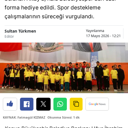
Bilecik
forma hediye edildi. Spor destekleme
çalışmalarının süreceği vurgulandı.
Bingöl
Bitlis
Sultan Türkmen
Yayınlanma
17 Mayıs 2026 - 12:21
Editör
Bolu
Burdur
Bursa
Çanakkale
Çankırı
Çorum
Denizli
KAYNAK: Fatmagül KIZMAZ
Okunma Süresi: 1 dk
Diyarbakır