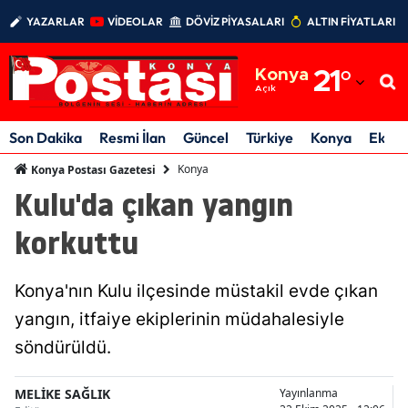
YAZARLAR
VİDEOLAR
DÖVİZ PİYASALARI
ALTIN FİYATLARI
Adana
Konya
21
°
Adıyaman
Açık
Afyonkarahisar
Son Dakika
Resmi İlan
Güncel
Türkiye
Konya
Ekon
Ağrı
Konya
Konya Postası Gazetesi
Kulu'da çıkan yangın
Amasya
korkuttu
Ankara
Antalya
Konya'nın Kulu ilçesinde müstakil evde çıkan
Artvin
yangın, itfaiye ekiplerinin müdahalesiyle
söndürüldü.
Aydın
Balıkesir
MELİKE SAĞLIK
Yayınlanma