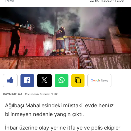
22 Ekim 2025 - 12:06
Editör
Bilecik
Bingöl
Bitlis
Bolu
Burdur
Bursa
Çanakkale
Çankırı
KAYNAK: AA
Okunma Süresi: 1 dk
Çorum
Ağılbaşı Mahallesindeki müstakil evde henüz
bilinmeyen nedenle yangın çıktı.
Denizli
Diyarbakır
İhbar üzerine olay yerine itfaiye ve polis ekipleri