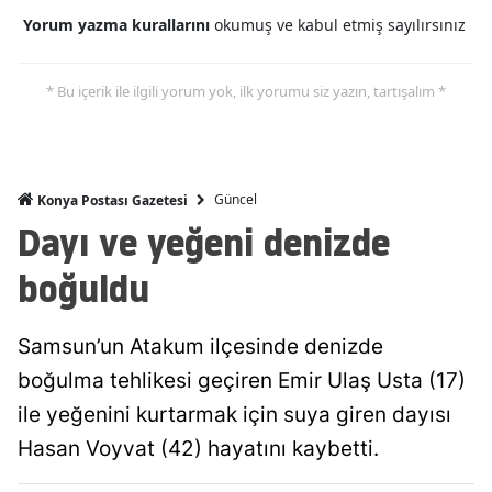
Yorum yazma kurallarını
okumuş ve kabul etmiş sayılırsınız
Mersin
İstanbul
* Bu içerik ile ilgili yorum yok, ilk yorumu siz yazın, tartışalım *
İzmir
Kars
Güncel
Konya Postası Gazetesi
Kastamonu
Dayı ve yeğeni denizde
Kayseri
boğuldu
Kırklareli
Samsun’un Atakum ilçesinde denizde
Kırşehir
boğulma tehlikesi geçiren Emir Ulaş Usta (17)
Kocaeli
ile yeğenini kurtarmak için suya giren dayısı
Konya
Hasan Voyvat (42) hayatını kaybetti.
Kütahya