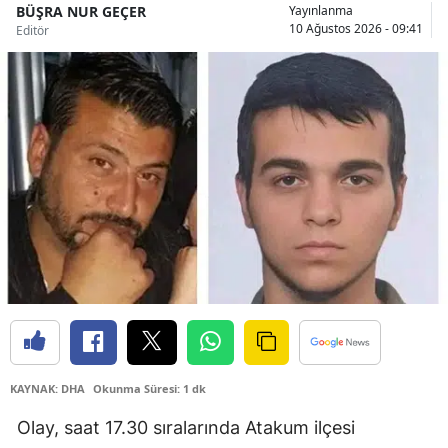
BÜŞRA NUR GEÇER
Yayınlanma
10 Ağustos 2026 - 09:41
Malatya
Editör
Manisa
Kahramanmaraş
Mardin
Muğla
Muş
Nevşehir
Niğde
Ordu
KAYNAK: DHA
Okunma Süresi: 1 dk
Rize
Olay, saat 17.30 sıralarında Atakum ilçesi
Sakarya