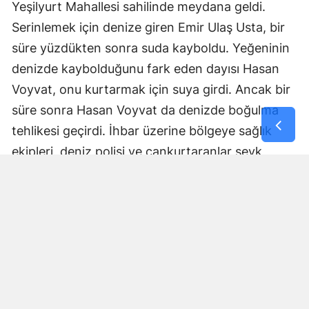
Yeşilyurt Mahallesi sahilinde meydana geldi.
Samsun
Serinlemek için denize giren Emir Ulaş Usta, bir
süre yüzdükten sonra suda kayboldu. Yeğeninin
Siirt
denizde kaybolduğunu fark eden dayısı Hasan
Sinop
Voyvat, onu kurtarmak için suya girdi. Ancak bir
Sivas
süre sonra Hasan Voyvat da denizde boğulma
tehlikesi geçirdi. İhbar üzerine bölgeye sağlık
Tekirdağ
ekipleri, deniz polisi ve cankurtaranlar sevk
Tokat
edildi. Vatandaşlar tarafından denizden bilinci
kapalı halde çıkarılan Hasan Voyvat’a sağlık
Trabzon
ekipleri tarafından ilk müdahale yapıldı. Bu sırada
Tunceli
Emir Ulaş Usta’nın da denizde olduğu belirlendi.
Şanlıurfa
Deniz polisi ve cankurtaranların yaptığı arama
çalışması sonucu Usta, denizde bilinci kapalı
Uşak
halde bulundu. Hasan Voyvat ile yeğeni Emir Ulaş
Van