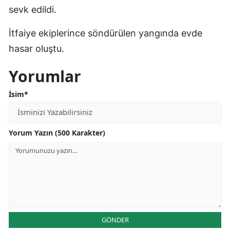
sevk edildi.
Edirne
İtfaiye ekiplerince söndürülen yangında evde
Elazığ
hasar oluştu.
Erzincan
Yorumlar
Erzurum
İsim*
Eskişehir
Gaziantep
Yorum Yazın (500 Karakter)
Giresun
Gümüşhane
Hakkari
Hatay
GÖNDER
Isparta