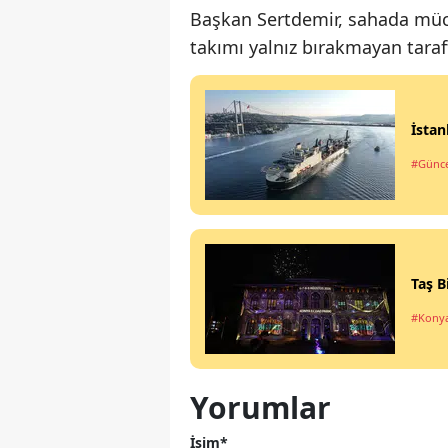
Başkan Sertdemir, sahada müca
takımı yalnız bırakmayan taraft
İstan
#Günce
Taş B
#Kony
Yorumlar
İsim*