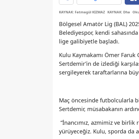
KAYNAK: Fatmagül KIZMAZ
KAYNAK: Dha
Oku
Bölgesel Amatör Lig (BAL) 202
Belediyespor, kendi sahasınd
lige galibiyetle başladı.
Kulu Kaymakamı Ömer Faruk C
Sertdemir’in de izlediği karş
sergileyerek taraftarlarına bü
Maç öncesinde futbolcularla b
Sertdemir, müsabakanın ardınd
“İnancımız, azmimiz ve birlik 
yürüyeceğiz. Kulu, sporda da 