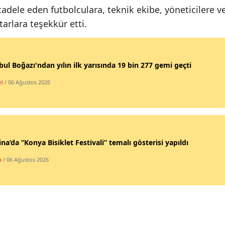
dele eden futbolculara, teknik ekibe, yöneticilere v
Mersin
arlara teşekkür etti.
İstanbul
İzmir
bul Boğazı'ndan yılın ilk yarısında 19 bin 277 gemi geçti
Kars
l
/ 06 Ağustos 2026
Kastamonu
Kayseri
Kırklareli
ina’da “Konya Bisiklet Festivali” temalı gösterisi yapıldı
Kırşehir
a
/ 06 Ağustos 2026
Kocaeli
Konya
Kütahya