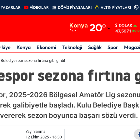
YAZARLAR
VİDEOLAR
DÖVİZ PİYASALARI
ALTIN FİYATLARI
Adana
Konya
20
°
DOLAR
Adıyaman
47,5971
Açık
%0.0
Afyonkarahisar
rkiye
Konya
Ekonomi
Teknoloji
Sağlık
Spor
Magaz
Ağrı
 Belediyespor sezona fırtına gibi girdi!
espor sezona fırtına gi
Amasya
Ankara
or, 2025-2026 Bölgesel Amatör Lig sezon
Antalya
ek galibiyetle başladı. Kulu Belediye Baş
Artvin
 vererek sezon boyunca başarı sözü verdi.
Aydın
Yayınlanma
Balıkesir
12 Ekim 2025 - 16:30