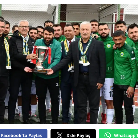
Bilecik
Bingöl
Bitlis
Bolu
Burdur
Bursa
Çanakkale
Çankırı
Çorum
Denizli
Diyarbakır
Facebook'ta Paylaş
X'de Paylaş
Whatsapp'