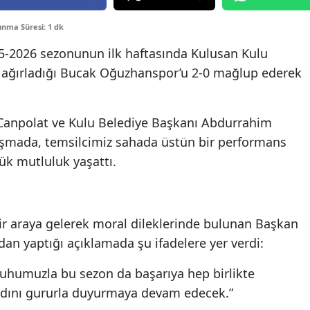
Edirne
nma Süresi: 1 dk
Elazığ
5-2026 sezonunun ilk haftasında Kulusan Kulu
a ağırladığı Bucak Oğuzhanspor’u 2-0 mağlup ederek
Erzincan
Erzurum
anpolat ve Kulu Belediye Başkanı Abdurrahim
Eskişehir
ılaşmada, temsilcimiz sahada üstün bir performans
Gaziantep
yük mutluluk yaşattı.
Giresun
Gümüşhane
ir araya gelerek moral dileklerinde bulunan Başkan
an yaptığı açıklamada şu ifadelere yer verdi:
Hakkari
ruhumuzla bu sezon da başarıya hep birlikte
Hatay
adını gururla duyurmaya devam edecek.”
Isparta