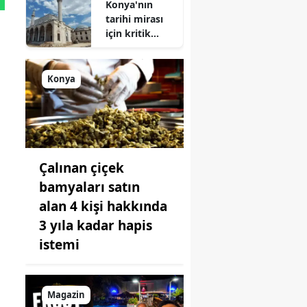
Konya'nın
tarihi mirası
için kritik
süreç: Son
durum
açıklandı
Konya
Çalınan çiçek
bamyaları satın
alan 4 kişi hakkında
3 yıla kadar hapis
istemi
Magazin