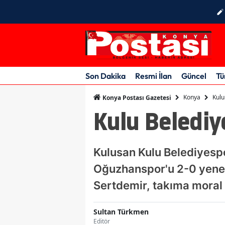
Son Dakika
Resmi İlan
Güncel
Tü
Konya
Kulu
Konya Postası Gazetesi
Kulu Belediy
Kulusan Kulu Belediyesp
Oğuzhanspor'u 2-0 yener
Sertdemir, takıma moral
Sultan Türkmen
Editör