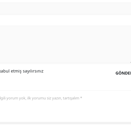
Malatya
Manisa
Kahramanmaraş
Mardin
Muğla
Muş
abul etmiş sayılırsınız
GÖNDE
Nevşehir
Niğde
 ilgili yorum yok, ilk yorumu siz yazın, tartışalım *
Ordu
Rize
Sakarya