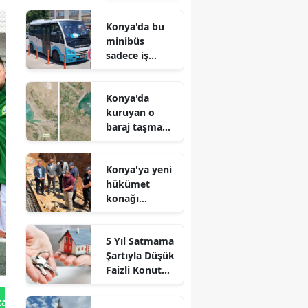
Konya'da bu
minibüs
sadece iş
arayanlar için
çalışıyor!
Konya'da
kuruyan o
baraj taşma
noktasına
geldi
Konya'ya yeni
hükümet
konağı
geliyor: Temel
atıldı
5 Yıl Satmama
Şartıyla Düşük
Faizli Konut
Kredisi
Geliyor!
tan Gönder