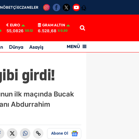
NÖBETÇİ ECZANELER
12
EURO
GRAM ALTIN
55,0826
6.528,68
6
%0.12
% 0,50
in
Dünya
Asayiş
MENÜ
bi girdi!
unun ilk maçında Bucak
kanı Abdurrahim
Abone Ol