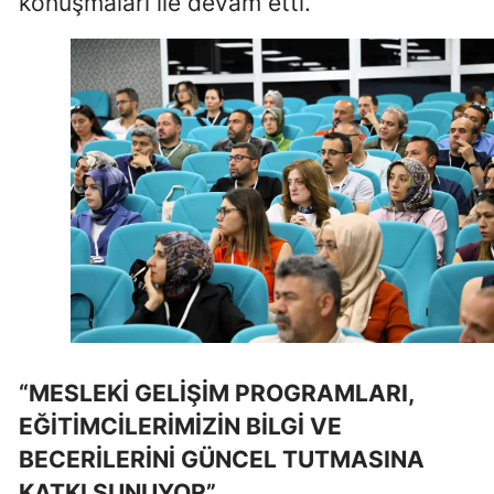
konuşmaları ile devam etti.
Mersin
İstanbul
İzmir
Kars
Kastamonu
Kayseri
Kırklareli
Kırşehir
“MESLEKİ GELİŞİM PROGRAMLARI,
Kocaeli
EĞİTİMCİLERİMİZİN BİLGİ VE
Konya
BECERİLERİNİ GÜNCEL TUTMASINA
Kütahya
KATKI SUNUYOR”