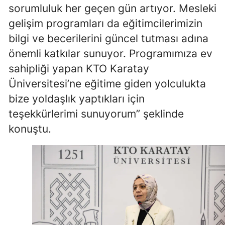
sorumluluk her geçen gün artıyor. Mesleki
Samsun
gelişim programları da eğitimcilerimizin
bilgi ve becerilerini güncel tutması adına
Siirt
önemli katkılar sunuyor. Programımıza ev
Sinop
sahipliği yapan KTO Karatay
Sivas
Üniversitesi’ne eğitime giden yolculukta
bize yoldaşlık yaptıkları için
Tekirdağ
teşekkürlerimi sunuyorum” şeklinde
Tokat
konuştu.
Trabzon
Tunceli
Şanlıurfa
Uşak
Van