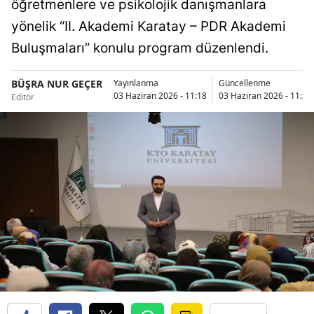
öğretmenlere ve psikolojik danışmanlara
Bilecik
yönelik “II. Akademi Karatay – PDR Akademi
Bingöl
Buluşmaları” konulu program düzenlendi.
Bitlis
BÜŞRA NUR GEÇER
Yayınlanma
Güncellenme
03 Haziran 2026 - 11:18
03 Haziran 2026 - 11:38
Editör
Bolu
Burdur
Bursa
Çanakkale
Çankırı
Çorum
Denizli
Diyarbakır