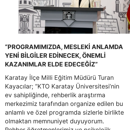
Yozgat
Zonguldak
Aksaray
“PROGRAMIMIZDA, MESLEKİ ANLAMDA
Bayburt
YENİ BİLGİLER EDİNECEK, ÖNEMLİ
Karaman
KAZANIMLAR ELDE EDECEĞİZ”
Kırıkkale
Karatay İlçe Milli Eğitim Müdürü Turan
Batman
Kayacılar; “KTO Karatay Üniversitesi’nin
Şırnak
ev sahipliğinde, rehberlik araştırma
merkezimiz tarafından organize edilen bu
Bartın
anlamlı ve özel programda sizlerle birlikte
Ardahan
olmaktan memnuniyet duyuyorum.
Rehber öğretmenlerimiz ve psikolojik
Iğdır