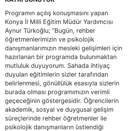
Malatya
Programın açılış konuşmasını yapan
Konya İl Milli Eğitim Müdür Yardımcısı
Manisa
Aynur Türkoğlu; “Bugün, rehber
Kahramanmaraş
öğretmenlerimizin ve psikolojik
Mardin
danışmanlarımızın mesleki gelişimleri için
hazırlanan bir programda bulunmaktan
Muğla
mutluluk duyuyorum. Sahada ihtiyaç
Muş
duyulan eğitimlerin sizler tarafından
Nevşehir
belirlenmesi, gönüllülük esasıyla sizlerin
burada olması programımızın verimli
Niğde
geçeceğinin göstergesidir. Öğrencilerin
Ordu
akademik, sosyal ve duygusal gelişim
Rize
süreçlerinde rehber öğretmenler ile
psikolojik danışmanların üstlendiği
Sakarya