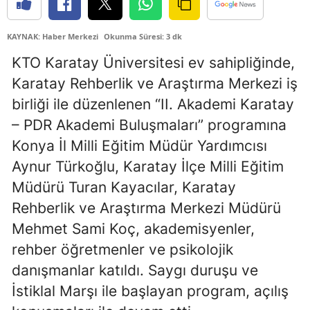
Edirne
KAYNAK: Haber Merkezi
Okunma Süresi: 3 dk
Elazığ
KTO Karatay Üniversitesi ev sahipliğinde,
Erzincan
Karatay Rehberlik ve Araştırma Merkezi iş
birliği ile düzenlenen “II. Akademi Karatay
Erzurum
– PDR Akademi Buluşmaları” programına
Eskişehir
Konya İl Milli Eğitim Müdür Yardımcısı
Gaziantep
Aynur Türkoğlu, Karatay İlçe Milli Eğitim
Müdürü Turan Kayacılar, Karatay
Giresun
Rehberlik ve Araştırma Merkezi Müdürü
Gümüşhane
Mehmet Sami Koç, akademisyenler,
Hakkari
rehber öğretmenler ve psikolojik
danışmanlar katıldı. Saygı duruşu ve
Hatay
İstiklal Marşı ile başlayan program, açılış
Isparta