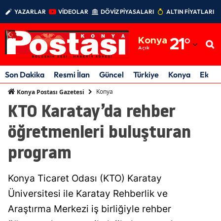
YAZARLAR
VİDEOLAR
DÖVİZ PİYASALARI
ALTIN FİYATLARI
Adana
Konya
21
°
Adıyaman
Açık
Afyonkarahisar
Son Dakika
Resmi İlan
Güncel
Türkiye
Konya
Ekon
Ağrı
Konya
Konya Postası Gazetesi
KTO Karatay’da rehber
Amasya
öğretmenleri buluşturan
Ankara
program
Antalya
Artvin
Konya Ticaret Odası (KTO) Karatay
Aydın
Üniversitesi ile Karatay Rehberlik ve
Araştırma Merkezi iş birliğiyle rehber
Balıkesir