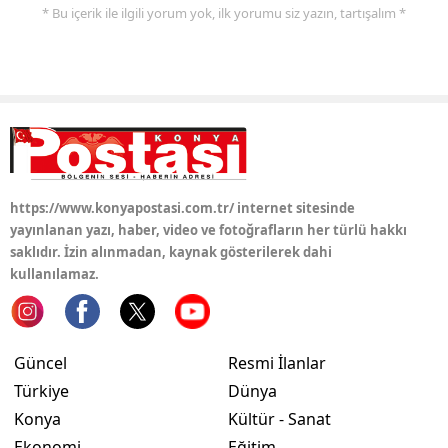
* Bu içerik ile ilgili yorum yok, ilk yorumu siz yazın, tartışalım *
Yalova
Karabük
Kilis
Osmaniye
Düzce
https://www.konyapostasi.com.tr/ internet sitesinde
yayınlanan yazı, haber, video ve fotoğrafların her türlü hakkı
saklıdır. İzin alınmadan, kaynak gösterilerek dahi
kullanılamaz.
Güncel
Resmi İlanlar
Türkiye
Dünya
Konya
Kültür - Sanat
Ekonomi
Eğitim