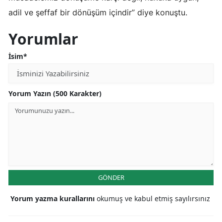
adil ve şeffaf bir dönüşüm içindir” diye konuştu.
Yozgat
Yorumlar
Zonguldak
İsim*
Aksaray
Bayburt
Yorum Yazın (500 Karakter)
Karaman
Kırıkkale
Batman
Şırnak
GÖNDER
Bartın
Yorum yazma kurallarını
okumuş ve kabul etmiş sayılırsınız
Ardahan
Iğdır