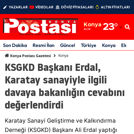
YAZARLAR
VİDEOLAR
DÖVİZ PİYASALARI
ALTIN FİYATLARI
Adana
Konya
23
°
Adıyaman
Açık
Afyonkarahisar
Son Dakika
Resmi İlan
Güncel
Türkiye
Konya
Ekon
Ağrı
Konya
Konya Postası Gazetesi
KSGKD Başkanı Erdal,
Amasya
Karatay sanayiyle ilgili
Ankara
davaya bakanlığın cevabını
Antalya
değerlendirdi
Artvin
Aydın
Karatay Sanayi Geliştirme ve Kalkındırma
Balıkesir
Derneği (KSGKD) Başkanı Ali Erdal yaptığı