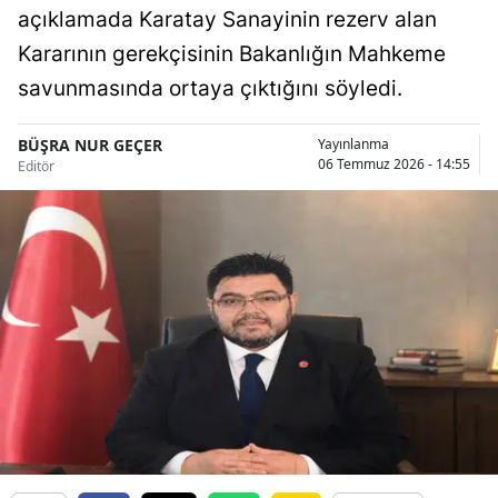
açıklamada Karatay Sanayinin rezerv alan
Bilecik
Kararının gerekçisinin Bakanlığın Mahkeme
Bingöl
savunmasında ortaya çıktığını söyledi.
Bitlis
BÜŞRA NUR GEÇER
Yayınlanma
Bolu
06 Temmuz 2026 - 14:55
Editör
Burdur
Bursa
Çanakkale
Çankırı
Çorum
Denizli
Diyarbakır