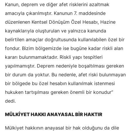
Kanun, deprem ve diğer afet risklerini azaltmak
Mersin
amacıyla çıkarılmıştır. Kanunun 7. maddesinde
İstanbul
düzenlenen Kentsel Dönüşüm Özel Hesabı, Hazine
kaynaklarıyla oluşturulan ve yalnızca kanunda
İzmir
belirtilen amaçlar doğrultusunda kullanılabilen özel bir
Kars
fondur. Bizim bölgemizde ise bugüne kadar riskli alan
Kastamonu
kararı bulunmamaktadır. Riskli yapı tespitleri
yapılmamıştır. Deprem nedeniyle boşaltılması gereken
Kayseri
bir durum da yoktur. Bu nedenle, afet riski bulunmayan
Kırklareli
bir bölgede bu özel hesabın kullanılmak istenmesi
hukuken tartışılması gereken önemli bir konudur”
Kırşehir
dedi.
Kocaeli
MÜLKİYET HAKKI ANAYASAL BİR HAKTIR
Konya
Mülkiyet hakkının anayasal bir hak olduğunu da dile
Kütahya