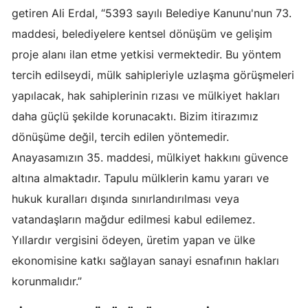
getiren Ali Erdal, “5393 sayılı Belediye Kanunu'nun 73.
Malatya
maddesi, belediyelere kentsel dönüşüm ve gelişim
Manisa
proje alanı ilan etme yetkisi vermektedir. Bu yöntem
tercih edilseydi, mülk sahipleriyle uzlaşma görüşmeleri
Kahramanmaraş
yapılacak, hak sahiplerinin rızası ve mülkiyet hakları
Mardin
daha güçlü şekilde korunacaktı. Bizim itirazımız
Muğla
dönüşüme değil, tercih edilen yöntemedir.
Anayasamızın 35. maddesi, mülkiyet hakkını güvence
Muş
altına almaktadır. Tapulu mülklerin kamu yararı ve
Nevşehir
hukuk kuralları dışında sınırlandırılması veya
Niğde
vatandaşların mağdur edilmesi kabul edilemez.
Yıllardır vergisini ödeyen, üretim yapan ve ülke
Ordu
ekonomisine katkı sağlayan sanayi esnafının hakları
Rize
korunmalıdır.”
Sakarya