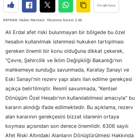
Edirne
KAYNAK: Haber Merkezi
Okunma Süresi: 2 dk
Elazığ
Ali Erdal afet riski bulunmayan bir bölgede bu özel
Erzincan
hesabın kullanılmak istenmesi hukuken tartışılması
Erzurum
gereken önemli bir konu olduğuna dikkat çekerek,
Eskişehir
“Çevre, Şehircilik ve İklim Değişikliği Bakanlığı'nın
mahkemeye sunduğu savunmada, Karatay Sanayi ve
Gaziantep
Eski Sanayi'nin rezerv yapı alanı ilan edilme gerekçesi
Giresun
açıkça belirtilmiştir. Resmî savunmada, "Kentsel
Gümüşhane
Dönüşüm Özel Hesabı'nın kullanılabilmesi amacıyla" bu
kararın alındığı ifade edilmektedir. Bu açıklama, rezerv
Hakkari
alan kararının gerekçesini bizzat idarenin ortaya
Hatay
koyması açısından son derece önemlidir. 6306 sayılı
Afet Riski Altındaki Alanların Dönüştürülmesi Hakkında
Isparta