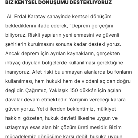
BİZ KENTSEL DÖNÜŞÜMÜ DESTEKLİYORUZ
Samsun
Ali Erdal Karatay sanayinde kentsel dönüşüm
Siirt
beklediklerini ifade ederek, “Deprem gerçeğini
biliyoruz. Riskli yapıların yenilenmesini ve güvenli
Sinop
şehirlerin kurulmasını sonuna kadar destekliyoruz.
Sivas
Ancak deprem için ayrılan kaynakların, gerçekten
Tekirdağ
ihtiyaç duyulan bölgelerde kullanılması gerektiğine
inanıyoruz. Afet riski bulunmayan alanlarda bu fonların
Tokat
kullanılması, hem hukuki hem de vicdani açıdan doğru
Trabzon
değildir. Çağrımız, Yaklaşık 150 dükkân için açılan
Tunceli
davalar devam etmektedir. Yargının vereceği karara
güveniyoruz. Yetkililerden beklentimiz, mülkiyet
Şanlıurfa
hakkını gözeten, hukuk devleti ilkesine uygun ve
Uşak
uzlaşmayı esas alan bir çözüm üretilmesidir. Bizim
mücadelemiz dönüşüme karşı değil; hukuka uygun,
Van