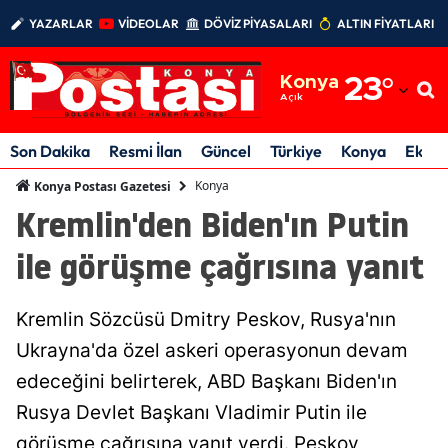
YAZARLAR
VİDEOLAR
DÖVİZ PİYASALARI
ALTIN FİYATLARI
Adana
Konya
23
°
Adıyaman
Açık
Afyonkarahisar
Son Dakika
Resmi İlan
Güncel
Türkiye
Konya
Ekon
Ağrı
Konya
Konya Postası Gazetesi
Kremlin'den Biden'ın Putin
Amasya
ile görüşme çağrısına yanıt
Ankara
Antalya
Kremlin Sözcüsü Dmitry Peskov, Rusya'nın
Artvin
Ukrayna'da özel askeri operasyonun devam
edeceğini belirterek, ABD Başkanı Biden'ın
Aydın
Rusya Devlet Başkanı Vladimir Putin ile
Balıkesir
görüşme çağrısına yanıt verdi. Peskov,