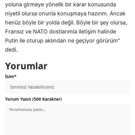
yoluna girmeye yönelik bir karar konusunda
Yozgat
niyetli olursa onunla konuşmaya hazırım. Ancak
henüz böyle bir yolda değil. Böyle bir şey olursa,
Zonguldak
Fransız ve NATO dostlarımla iletişim halinde
Aksaray
Putin ile oturup aklından ne geçiyor görürüm"
Bayburt
dedi.
Karaman
Yorumlar
Kırıkkale
İsim*
Batman
Şırnak
Yorum Yazın (500 Karakter)
Bartın
Ardahan
Iğdır