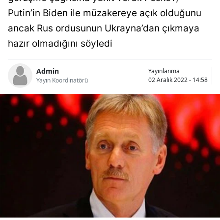
Bilecik
Putin’in Biden ile müzakereye açık olduğunu
ancak Rus ordusunun Ukrayna’dan çıkmaya
Bingöl
hazır olmadığını söyledi
Bitlis
Bolu
Admin
Yayınlanma
02 Aralık 2022 - 14:58
Yayın Koordinatörü
Burdur
Bursa
Çanakkale
Çankırı
Çorum
Denizli
Diyarbakır