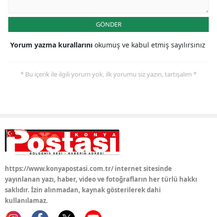
Yalova
GÖNDER
Karabük
Yorum yazma kurallarını
okumuş ve kabul etmiş sayılırsınız
Kilis
* Bu içerik ile ilgili yorum yok, ilk yorumu siz yazın, tartışalım *
Osmaniye
Düzce
https://www.konyapostasi.com.tr/ internet sitesinde
yayınlanan yazı, haber, video ve fotoğrafların her türlü hakkı
saklıdır. İzin alınmadan, kaynak gösterilerek dahi
kullanılamaz.