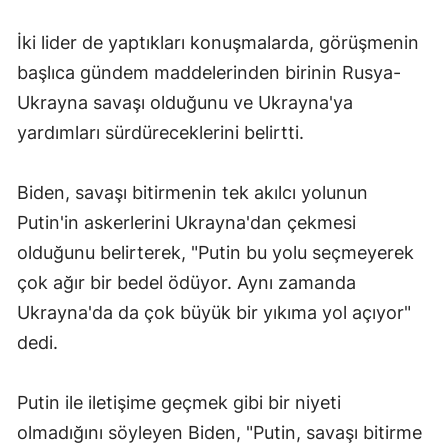
Samsun
İki lider de yaptıkları konuşmalarda, görüşmenin
başlıca gündem maddelerinden birinin Rusya-
Siirt
Ukrayna savaşı olduğunu ve Ukrayna'ya
Sinop
yardımları sürdüreceklerini belirtti.
Sivas
Biden, savaşı bitirmenin tek akılcı yolunun
Tekirdağ
Putin'in askerlerini Ukrayna'dan çekmesi
Tokat
olduğunu belirterek, "Putin bu yolu seçmeyerek
Trabzon
çok ağır bir bedel ödüyor. Aynı zamanda
Ukrayna'da da çok büyük bir yıkıma yol açıyor"
Tunceli
dedi.
Şanlıurfa
Putin ile iletişime geçmek gibi bir niyeti
Uşak
olmadığını söyleyen Biden, "Putin, savaşı bitirme
Van