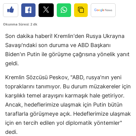
Edirne
Elazığ
Okunma Süresi: 2 dk
Erzincan
Son dakika haberi! Kremlin'den Rusya Ukrayna
Savaşı'ndaki son duruma ve ABD Başkanı
Erzurum
Biden'ın Putin ile görüşme çağrısına yönelik yanıt
Eskişehir
geldi.
Gaziantep
Kremlin Sözcüsü Peskov, "ABD, rusya'nın yeni
Giresun
topraklarını tanımıyor. Bu durum müzakereler için
Gümüşhane
karşılıklı temel arayışını karmaşık hale getiriyor.
Ancak, hedeflerimize ulaşmak için Putin bütün
Hakkari
taraflarla görüşmeye açık. Hedeflerimize ulaşmak
Hatay
için en tercih edilen yol diplomatik yöntemler"
dedi.
Isparta