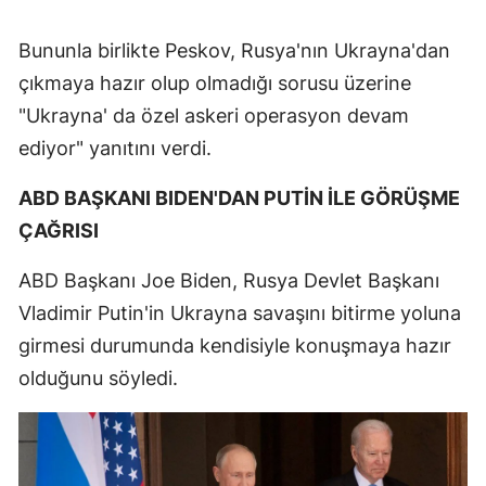
Mersin
Bununla birlikte Peskov, Rusya'nın Ukrayna'dan
İstanbul
çıkmaya hazır olup olmadığı sorusu üzerine
"Ukrayna' da özel askeri operasyon devam
İzmir
ediyor" yanıtını verdi.
Kars
ABD BAŞKANI BIDEN'DAN PUTİN İLE GÖRÜŞME
Kastamonu
ÇAĞRISI
Kayseri
ABD Başkanı Joe Biden, Rusya Devlet Başkanı
Kırklareli
Vladimir Putin'in Ukrayna savaşını bitirme yoluna
Kırşehir
girmesi durumunda kendisiyle konuşmaya hazır
olduğunu söyledi.
Kocaeli
Konya
Kütahya