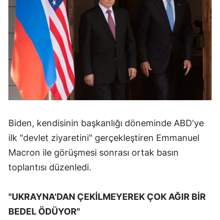
Malatya
Manisa
Kahramanmaraş
Mardin
Muğla
Muş
Biden, kendisinin başkanlığı döneminde ABD'ye
Nevşehir
ilk "devlet ziyaretini" gerçekleştiren Emmanuel
Macron ile görüşmesi sonrası ortak basın
Niğde
toplantısı düzenledi.
Ordu
"UKRAYNA'DAN ÇEKİLMEYEREK ÇOK AĞIR BİR
Rize
BEDEL ÖDÜYOR"
Sakarya