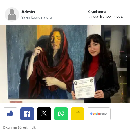
Bilecik
Admin
Yayınlanma
30 Aralık 2022 - 15:24
Yayın Koordinatörü
Bingöl
Bitlis
Bolu
Burdur
Bursa
Çanakkale
Çankırı
Çorum
Denizli
Diyarbakır
Okunma Süresi: 1 dk