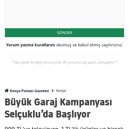
Malatya
Manisa
Kahramanmaraş
GÖNDER
Mardin
Yorum yazma kurallarını
okumuş ve kabul etmiş sayılırsınız
Muğla
* Bu içerik ile ilgili yorum yok, ilk yorumu siz yazın, tartışalım *
Muş
Nevşehir
Konya
Konya Postası Gazetesi
Niğde
Büyük Garaj Kampanyası
Ordu
Selçuklu’da Başlıyor
Rize
Sakarya