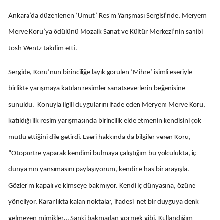
Edirne
Ankara’da düzenlenen ‘Umut’ Resim Yarışması Sergisi’nde, Meryem
Elazığ
Merve Koru’ya ödülünü Mozaik Sanat ve Kültür Merkezi’nin sahibi
Josh Wentz takdim etti.
Erzincan
Erzurum
Sergide, Koru’nun birinciliğe layık görülen ‘Mihre’ isimli eseriyle
birlikte yarışmaya katılan resimler sanatseverlerin beğenisine
Eskişehir
sunuldu. Konuyla ilgili duygularını ifade eden Meryem Merve Koru,
Gaziantep
katıldığı ilk resim yarışmasında birincilik elde etmenin kendisini çok
Giresun
mutlu ettiğini dile getirdi. Eseri hakkında da bilgiler veren Koru,
Gümüşhane
“Otoportre yaparak kendimi bulmaya çalıştığım bu yolculukta, iç
dünyamın yansımasını paylaşıyorum, kendine has bir arayışla.
Hakkari
Gözlerim kapalı ve kimseye bakmıyor. Kendi iç dünyasına, özüne
Hatay
yöneliyor. Karanlıkta kalan noktalar, ifadesi net bir duyguya denk
Isparta
gelmeyen mimikler… Sanki bakmadan görmek gibi. Kullandığım