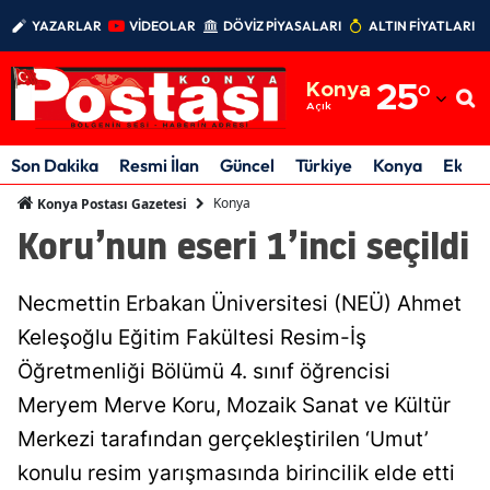
YAZARLAR
VİDEOLAR
DÖVİZ PİYASALARI
ALTIN FİYATLARI
Adana
Konya
25
°
Adıyaman
Açık
Afyonkarahisar
Son Dakika
Resmi İlan
Güncel
Türkiye
Konya
Ekon
Ağrı
Konya
Konya Postası Gazetesi
Koru’nun eseri 1’inci seçildi
Amasya
Ankara
Necmettin Erbakan Üniversitesi (NEÜ) Ahmet
Antalya
Keleşoğlu Eğitim Fakültesi Resim-İş
Öğretmenliği Bölümü 4. sınıf öğrencisi
Artvin
Meryem Merve Koru, Mozaik Sanat ve Kültür
Aydın
Merkezi tarafından gerçekleştirilen ‘Umut’
Balıkesir
konulu resim yarışmasında birincilik elde etti