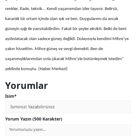
Mersin
renkler, ifade, teknik... Kendi yaşamımdan izler taşıyor. Belirsiz,
karanlık bir ortam içinde olan ışık ve ben. Duygularımı da ancak
İstanbul
güneşin ışığı ile yansıtabilirdim. Fakat bir şeyler eksikti. Belki de beni
İzmir
aydınlatacak olan sadece güneş değildi. Dolayısıyla kendimi Mihre’ye
Kars
yakın hissettim. Mihre güneş ve sevgi demekti. Ben de
Kastamonu
yaşanmışlıklarımdan yola çıkarak Mihre’yle bütünleşmek istedim”
şeklinde konuştu. (Haber Merkezi)
Kayseri
Yorumlar
Kırklareli
Kırşehir
İsim*
Kocaeli
Yorum Yazın (500 Karakter)
Konya
Kütahya