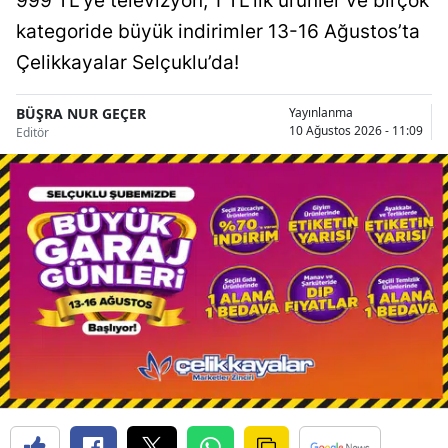
999 TL’ye televizyon, 1 TL’lik ürünler ve birçok
kategoride büyük indirimler 13-16 Ağustos’ta
Samsun
Çelikkayalar Selçuklu’da!
Siirt
BÜŞRA NUR GEÇER
Yayınlanma
Sinop
10 Ağustos 2026 - 11:09
Editör
Sivas
Tekirdağ
Tokat
Trabzon
Tunceli
Şanlıurfa
Uşak
Van