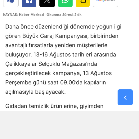
Yozgat
KAYNAK: Haber Merkezi
Okunma Süresi: 2 dk
Zonguldak
Daha önce düzenlendiği dönemde yoğun ilgi
gören Büyük Garaj Kampanyası, birbirinden
Aksaray
avantajlı fırsatlarla yeniden müşterilerle
Bayburt
buluşuyor. 13-16 Ağustos tarihleri arasında
Karaman
Çelikkayalar Selçuklu Mağazası’nda
gerçekleştirilecek kampanya, 13 Ağustos
Kırıkkale
Perşembe günü saat 09.00’da kapıların
Batman
açılmasıyla başlayacak.
Şırnak
Gıdadan temizlik ürünlerine, giyimden
Bartın
ayakkabıya, züccaciyeden ev tekstiline kadar
birçok kategoriyi kapsayan Büyük Garaj
Ardahan
Kampanyası, dört gün boyunca Selçuklu’da
Iğdır