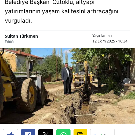
Belediye Başkanı Öztoklu, altyapı
Bilecik
yatırımlarının yaşam kalitesini artıracağını
Bingöl
vurguladı.
Bitlis
Sultan Türkmen
Yayınlanma
12 Ekim 2025 - 16:34
Editör
Bolu
Burdur
Bursa
Çanakkale
Çankırı
Çorum
Denizli
Diyarbakır