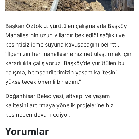
Mersin
İstanbul
Başkan Öztoklu, yürütülen çalışmalarla Başköy
İzmir
Mahallesi’nin uzun yıllardır beklediği sağlıklı ve
kesintisiz içme suyuna kavuşacağını belirtti.
Kars
“İlçemizin her mahallesine hizmet ulaştırmak için
Kastamonu
kararlılıkla çalışıyoruz. Başköy’de yürütülen bu
Kayseri
çalışma, hemşehrilerimizin yaşam kalitesini
yükseltecek önemli bir adım.”
Kırklareli
Doğanhisar Belediyesi, altyapı ve yaşam
Kırşehir
kalitesini artırmaya yönelik projelerine hız
Kocaeli
kesmeden devam ediyor.
Konya
Yorumlar
Kütahya