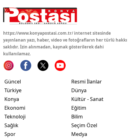
Samsun
Siirt
https://www.konyapostasi.com.tr/ internet sitesinde
Sinop
yayınlanan yazı, haber, video ve fotoğrafların her türlü hakkı
saklıdır. İzin alınmadan, kaynak gösterilerek dahi
Sivas
kullanılamaz.
Tekirdağ
Tokat
Güncel
Resmi İlanlar
Trabzon
Türkiye
Dünya
Konya
Kültür - Sanat
Tunceli
Ekonomi
Eğitim
Şanlıurfa
Teknoloji
Bilim
Sağlık
Seçim Özel
Uşak
Spor
Medya
Van