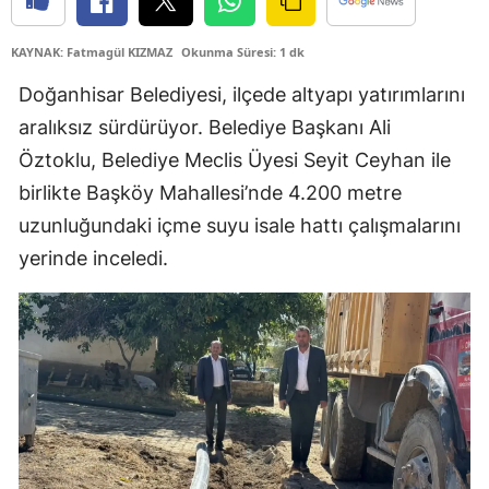
Edirne
KAYNAK: Fatmagül KIZMAZ
Okunma Süresi: 1 dk
Elazığ
Doğanhisar Belediyesi, ilçede altyapı yatırımlarını
Erzincan
aralıksız sürdürüyor. Belediye Başkanı Ali
Öztoklu, Belediye Meclis Üyesi Seyit Ceyhan ile
Erzurum
birlikte Başköy Mahallesi’nde 4.200 metre
Eskişehir
uzunluğundaki içme suyu isale hattı çalışmalarını
Gaziantep
yerinde inceledi.
Giresun
Gümüşhane
Hakkari
Hatay
Isparta