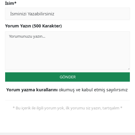
İsim*
Malatya
Manisa
Yorum Yazın (500 Karakter)
Kahramanmaraş
Mardin
Muğla
Muş
GÖNDER
Nevşehir
Yorum yazma kurallarını
okumuş ve kabul etmiş sayılırsınız
Niğde
Ordu
* Bu içerik ile ilgili yorum yok, ilk yorumu siz yazın, tartışalım *
Rize
Sakarya