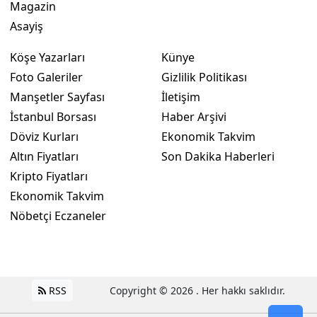
Magazin
Asayiş
Yozgat
Zonguldak
Köşe Yazarları
Künye
Foto Galeriler
Gizlilik Politikası
Aksaray
Manşetler Sayfası
İletişim
Bayburt
İstanbul Borsası
Haber Arşivi
Döviz Kurları
Ekonomik Takvim
Karaman
Altın Fiyatları
Son Dakika Haberleri
Kırıkkale
Kripto Fiyatları
Ekonomik Takvim
Batman
Nöbetçi Eczaneler
Şırnak
Bartın
Ardahan
RSS
Copyright © 2026 . Her hakkı saklıdır.
Iğdır