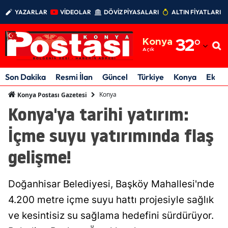
YAZARLAR
VİDEOLAR
DÖVİZ PİYASALARI
ALTIN FİYATLARI
Adana
Konya
32
°
Adıyaman
Açık
Afyonkarahisar
Son Dakika
Resmi İlan
Güncel
Türkiye
Konya
Ekon
Ağrı
Konya
Konya Postası Gazetesi
Konya'ya tarihi yatırım:
Amasya
İçme suyu yatırımında flaş
Ankara
gelişme!
Antalya
Artvin
Doğanhisar Belediyesi, Başköy Mahallesi'nde
Aydın
4.200 metre içme suyu hattı projesiyle sağlık
ve kesintisiz su sağlama hedefini sürdürüyor.
Balıkesir