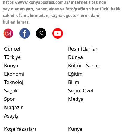
https://www.konyapostasi.com.tr/ internet sitesinde
yayınlanan yazı, haber, video ve fotoğrafların her türlü hakkı
Samsun
saklıdır. İzin alınmadan, kaynak gösterilerek dahi
Siirt
kullanılamaz.
Sinop
Sivas
Güncel
Resmi İlanlar
Türkiye
Dünya
Tekirdağ
Konya
Kültür - Sanat
Tokat
Ekonomi
Eğitim
Teknoloji
Bilim
Trabzon
Sağlık
Seçim Özel
Tunceli
Spor
Medya
Magazin
Şanlıurfa
Asayiş
Uşak
Köşe Yazarları
Künye
Van