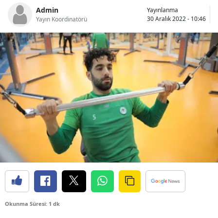
Admin
Yayınlanma
Bilecik
30 Aralık 2022 - 10:46
Yayın Koordinatörü
Bingöl
Bitlis
Bolu
Burdur
Bursa
Çanakkale
Çankırı
Çorum
Denizli
Okunma Süresi: 1 dk
Diyarbakır