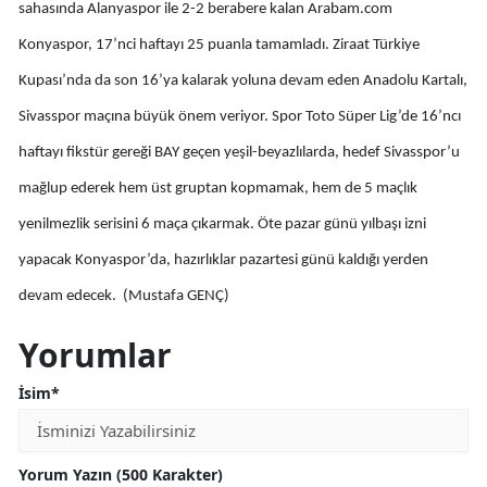
sahasında Alanyaspor ile 2-2 berabere kalan Arabam.com
Mersin
Konyaspor, 17’nci haftayı 25 puanla tamamladı. Ziraat Türkiye
İstanbul
Kupası’nda da son 16’ya kalarak yoluna devam eden Anadolu Kartalı,
Sivasspor maçına büyük önem veriyor. Spor Toto Süper Lig’de 16’ncı
İzmir
haftayı fikstür gereği BAY geçen yeşil-beyazlılarda, hedef Sivasspor’u
Kars
mağlup ederek hem üst gruptan kopmamak, hem de 5 maçlık
Kastamonu
yenilmezlik serisini 6 maça çıkarmak. Öte pazar günü yılbaşı izni
Kayseri
yapacak Konyaspor’da, hazırlıklar pazartesi günü kaldığı yerden
Kırklareli
devam edecek. (Mustafa GENÇ)
Kırşehir
Yorumlar
Kocaeli
İsim*
Konya
Yorum Yazın (500 Karakter)
Kütahya