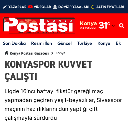
YAZARLAR
VİDEOLAR
DÖVİZ PİYASALARI
ALTIN FİYATLARI
Adana
Konya
31
°
Adıyaman
Az bulutlu
Afyonkarahisar
Son Dakika
Resmi İlan
Güncel
Türkiye
Konya
Ekon
Ağrı
Konya
Konya Postası Gazetesi
KONYASPOR KUVVET
Amasya
ÇALIŞTI
Ankara
Antalya
Ligde 16’ncı haftayı fikstür gereği maç
Artvin
yapmadan geçiren yeşil-beyazlılar, Sivasspor
maçının hazırlıklarını dün yaptığı çift
Aydın
çalışmayla sürdürdü
Balıkesir