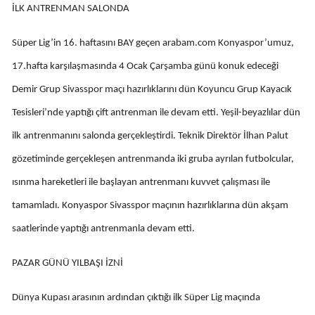
İLK ANTRENMAN SALONDA
Edirne
Süper Lig’in 16. haftasını BAY geçen arabam.com Konyaspor’umuz,
Elazığ
17.hafta karşılaşmasında 4 Ocak Çarşamba günü konuk edeceği
Erzincan
Demir Grup Sivasspor maçı hazırlıklarını dün Koyuncu Grup Kayacık
Erzurum
Tesisleri’nde yaptığı çift antrenman ile devam etti. Yeşil-beyazlılar dün
Eskişehir
ilk antrenmanını salonda gerçekleştirdi. Teknik Direktör İlhan Palut
gözetiminde gerçekleşen antrenmanda iki gruba ayrılan futbolcular,
Gaziantep
ısınma hareketleri ile başlayan antrenmanı kuvvet çalışması ile
Giresun
tamamladı. Konyaspor Sivasspor maçının hazırlıklarına dün akşam
Gümüşhane
saatlerinde yaptığı antrenmanla devam etti.
Hakkari
PAZAR GÜNÜ YILBAŞI İZNİ
Hatay
Dünya Kupası arasının ardından çıktığı ilk Süper Lig maçında
Isparta