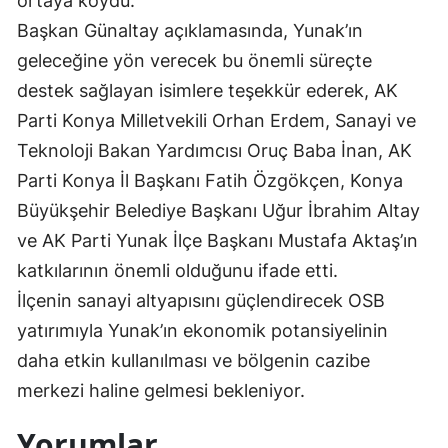
ortaya koydu.
Başkan Günaltay açıklamasında, Yunak’ın
Malatya
geleceğine yön verecek bu önemli süreçte
Manisa
destek sağlayan isimlere teşekkür ederek, AK
Kahramanmaraş
Parti Konya Milletvekili Orhan Erdem, Sanayi ve
Teknoloji Bakan Yardımcısı Oruç Baba İnan, AK
Mardin
Parti Konya İl Başkanı Fatih Özgökçen, Konya
Muğla
Büyükşehir Belediye Başkanı Uğur İbrahim Altay
Muş
ve AK Parti Yunak İlçe Başkanı Mustafa Aktaş’ın
katkılarının önemli olduğunu ifade etti.
Nevşehir
İlçenin sanayi altyapısını güçlendirecek OSB
Niğde
yatırımıyla Yunak’ın ekonomik potansiyelinin
Ordu
daha etkin kullanılması ve bölgenin cazibe
merkezi haline gelmesi bekleniyor.
Rize
Yorumlar
Sakarya