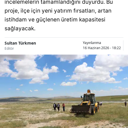
incelemelerin tamamlandığını duyurdu. Bu
Bilecik
proje, ilçe için yeni yatırım fırsatları, artan
Bingöl
istihdam ve güçlenen üretim kapasitesi
sağlayacak.
Bitlis
Bolu
Sultan Türkmen
Yayınlanma
16 Haziran 2026 - 18:22
Editör
Burdur
Bursa
Çanakkale
Çankırı
Çorum
Denizli
Diyarbakır