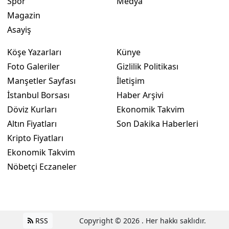
Spor
Medya
Magazin
Yalova
Asayiş
Karabük
Köşe Yazarları
Künye
Kilis
Foto Galeriler
Gizlilik Politikası
Manşetler Sayfası
İletişim
Osmaniye
İstanbul Borsası
Haber Arşivi
Düzce
Döviz Kurları
Ekonomik Takvim
Altın Fiyatları
Son Dakika Haberleri
Kripto Fiyatları
Ekonomik Takvim
Nöbetçi Eczaneler
RSS
Copyright © 2026 . Her hakkı saklıdır.