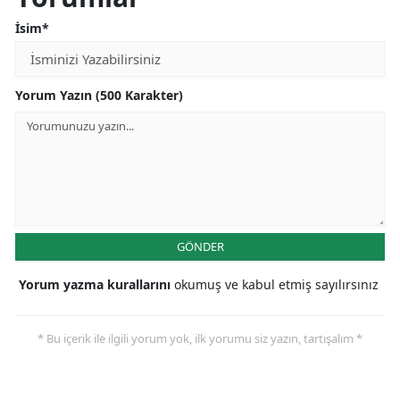
İsim*
Samsun
Siirt
Yorum Yazın (500 Karakter)
Sinop
Sivas
Tekirdağ
Tokat
GÖNDER
Trabzon
Yorum yazma kurallarını
okumuş ve kabul etmiş sayılırsınız
Tunceli
Şanlıurfa
* Bu içerik ile ilgili yorum yok, ilk yorumu siz yazın, tartışalım *
Uşak
Van