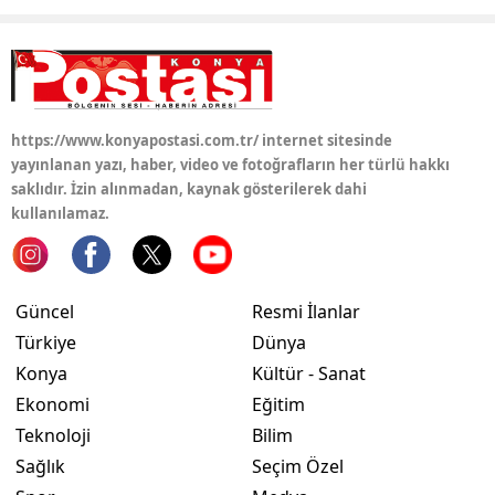
Yozgat
Zonguldak
Aksaray
https://www.konyapostasi.com.tr/ internet sitesinde
yayınlanan yazı, haber, video ve fotoğrafların her türlü hakkı
Bayburt
saklıdır. İzin alınmadan, kaynak gösterilerek dahi
kullanılamaz.
Karaman
Kırıkkale
Güncel
Resmi İlanlar
Batman
Türkiye
Dünya
Şırnak
Konya
Kültür - Sanat
Ekonomi
Eğitim
Bartın
Teknoloji
Bilim
Ardahan
Sağlık
Seçim Özel
Iğdır