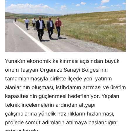
Mersin
İstanbul
İzmir
Kars
Kastamonu
Yunak’ın ekonomik kalkınması açısından büyük
Kayseri
önem taşıyan Organize Sanayi Bölgesi’nin
tamamlanmasıyla birlikte ilçede yeni yatırım
Kırklareli
alanlarının oluşması, istihdamın artması ve üretim
Kırşehir
kapasitesinin güçlenmesi hedefleniyor. Yapılan
Kocaeli
teknik incelemelerin ardından altyapı
çalışmalarına yönelik hazırlıkların hızlanması,
Konya
projede somut adımların atılmaya başlandığını
Kütahya