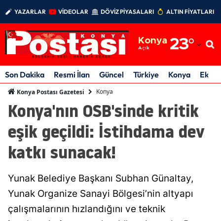
YAZARLAR
VİDEOLAR
DÖVİZ PİYASALARI
ALTIN FİYATLARI
Adana
Konya
23
°
Adıyaman
Açık
Afyonkarahisar
Son Dakika
Resmi İlan
Güncel
Türkiye
Konya
Ekon
Ağrı
Konya
Konya Postası Gazetesi
Konya'nın OSB'sinde kritik
Amasya
eşik geçildi: İstihdama dev
Ankara
katkı sunacak!
Antalya
Artvin
Yunak Belediye Başkanı Subhan Günaltay,
Aydın
Yunak Organize Sanayi Bölgesi’nin altyapı
çalışmalarının hızlandığını ve teknik
Balıkesir