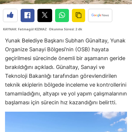
Edirne
Elazığ
KAYNAK: Fatmagül KIZMAZ
Okunma Süresi: 2 dk
Erzincan
Yunak Belediye Başkanı Subhan Günaltay, Yunak
Erzurum
Organize Sanayi Bölgesi’nin (OSB) hayata
Eskişehir
geçirilmesi sürecinde önemli bir aşamanın geride
bırakıldığını açıkladı. Günaltay, Sanayi ve
Gaziantep
Teknoloji Bakanlığı tarafından görevlendirilen
Giresun
teknik ekiplerin bölgede inceleme ve kontrollerini
Gümüşhane
tamamladığını, altyapı ve yol yapım çalışmalarının
başlaması için sürecin hız kazandığını belirtti.
Hakkari
Hatay
Isparta