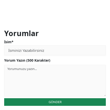
Malatya
Manisa
Kahramanmaraş
Yorumlar
Mardin
İsim*
Muğla
Muş
Yorum Yazın (500 Karakter)
Nevşehir
Niğde
Ordu
Rize
GÖNDER
Sakarya