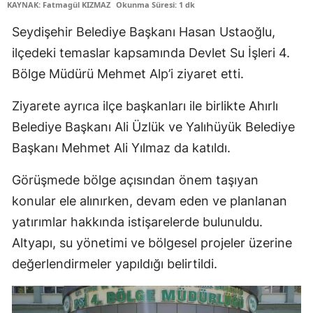
KAYNAK: Fatmagül KIZMAZ
Okunma Süresi: 1 dk
Edirne
Seydişehir Belediye Başkanı Hasan Ustaoğlu,
Elazığ
ilçedeki temaslar kapsamında Devlet Su İşleri 4.
Bölge Müdürü Mehmet Alp’i ziyaret etti.
Erzincan
Erzurum
Ziyarete ayrıca ilçe başkanları ile birlikte Ahırlı
Belediye Başkanı Ali Üzlük ve Yalıhüyük Belediye
Eskişehir
Başkanı Mehmet Ali Yılmaz da katıldı.
Gaziantep
Görüşmede bölge açısından önem taşıyan
Giresun
konular ele alınırken, devam eden ve planlanan
Gümüşhane
yatırımlar hakkında istişarelerde bulunuldu.
Altyapı, su yönetimi ve bölgesel projeler üzerine
Hakkari
değerlendirmeler yapıldığı belirtildi.
Hatay
Isparta