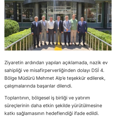
Mersin
İstanbul
İzmir
Kars
Kastamonu
Kayseri
Ziyaretin ardından yapılan açıklamada, nazik ev
sahipliği ve misafirperverliğinden dolayı DSİ 4.
Kırklareli
Bölge Müdürü Mehmet Alp’e teşekkür edilerek,
Kırşehir
çalışmalarında başarılar dilendi.
Kocaeli
Toplantının, bölgesel iş birliği ve yatırım
Konya
süreçlerinin daha etkin şekilde yürütülmesine
katkı sağlamasının hedeflendiği ifade edildi.
Kütahya