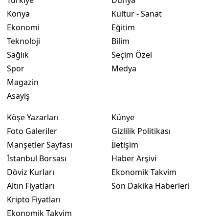
Konya
Kültür - Sanat
Yozgat
Ekonomi
Eğitim
Zonguldak
Teknoloji
Bilim
Sağlık
Seçim Özel
Aksaray
Spor
Medya
Bayburt
Magazin
Asayiş
Karaman
Köşe Yazarları
Künye
Kırıkkale
Foto Galeriler
Gizlilik Politikası
Batman
Manşetler Sayfası
İletişim
İstanbul Borsası
Haber Arşivi
Şırnak
Döviz Kurları
Ekonomik Takvim
Bartın
Altın Fiyatları
Son Dakika Haberleri
Ardahan
Kripto Fiyatları
Ekonomik Takvim
Iğdır