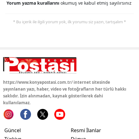
Yorum yazma kurallarını
okumuş ve kabul etmiş sayılırsınız
Samsun
* Bu içerik ile ilgili yorum yok, ilk yorumu siz yazın, tartışalım *
Siirt
Sinop
Sivas
Tekirdağ
Tokat
https://www.konyapostasi.com.tr/ internet sitesinde
Trabzon
yayınlanan yazı, haber, video ve fotoğrafların her türlü hakkı
saklıdır. İzin alınmadan, kaynak gösterilerek dahi
Tunceli
kullanılamaz.
Şanlıurfa
Uşak
Güncel
Resmi İlanlar
Van
Türkiye
Dünya