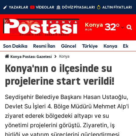
YAZARLAR
VİDEOLAR
DÖVİZ PİYASALARI
ALTIN FİYATLARI
Adana
Konya
32
°
Adıyaman
Açık
Afyonkarahisar
Son Dakika
Resmi İlan
Güncel
Türkiye
Konya
Ekon
Ağrı
Konya
Konya Postası Gazetesi
Konya'nın o ilçesinde su
Amasya
projelerine start verildi!
Ankara
Antalya
Seydişehir Belediye Başkanı Hasan Ustaoğlu,
Artvin
Devlet Su İşleri 4. Bölge Müdürü Mehmet Alp'i
ziyaret ederek bölgedeki altyapı ve su
Aydın
yönetimi projelerini görüştü. Ziyaretin, iş
Balıkesir
birliği ve yatırım süreçlerini güçlendirmesi