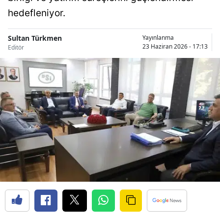
Bilecik
hedefleniyor.
Bingöl
Sultan Türkmen
Yayınlanma
23 Haziran 2026 - 17:13
Editör
Bitlis
Bolu
Burdur
Bursa
Çanakkale
Çankırı
Çorum
Denizli
Diyarbakır