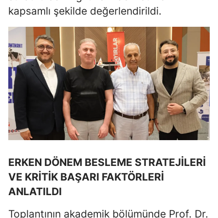
kapsamlı şekilde değerlendirildi.
Malatya
Manisa
Kahramanmaraş
Mardin
Muğla
Muş
Nevşehir
Niğde
ERKEN DÖNEM BESLEME STRATEJİLERİ
Ordu
VE KRİTİK BAŞARI FAKTÖRLERİ
ANLATILDI
Rize
Toplantının akademik bölümünde Prof. Dr.
Sakarya