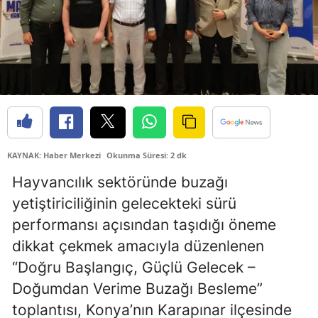
Edirne
Elazığ
Erzincan
Erzurum
Eskişehir
KAYNAK: Haber Merkezi
Okunma Süresi: 2 dk
Gaziantep
Hayvancılık sektöründe buzağı
Giresun
yetiştiriciliğinin gelecekteki sürü
Gümüşhane
performansı açısından taşıdığı öneme
dikkat çekmek amacıyla düzenlenen
Hakkari
“Doğru Başlangıç, Güçlü Gelecek –
Hatay
Doğumdan Verime Buzağı Besleme”
toplantısı, Konya’nın Karapınar ilçesinde
Isparta