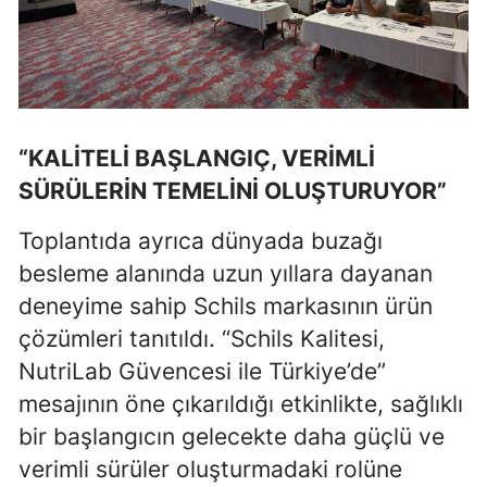
Yalova
Karabük
Kilis
“KALİTELİ BAŞLANGIÇ, VERİMLİ
Osmaniye
SÜRÜLERİN TEMELİNİ OLUŞTURUYOR”
Düzce
Toplantıda ayrıca dünyada buzağı
besleme alanında uzun yıllara dayanan
deneyime sahip Schils markasının ürün
çözümleri tanıtıldı. “Schils Kalitesi,
NutriLab Güvencesi ile Türkiye’de”
mesajının öne çıkarıldığı etkinlikte, sağlıklı
bir başlangıcın gelecekte daha güçlü ve
verimli sürüler oluşturmadaki rolüne