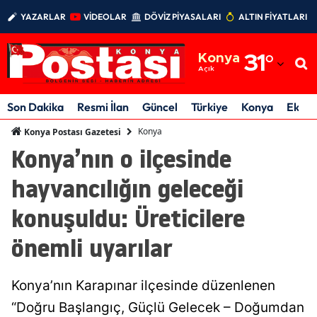
YAZARLAR
VİDEOLAR
DÖVİZ PİYASALARI
ALTIN FİYATLARI
Adana
Konya
31
°
Adıyaman
Açık
Afyonkarahisar
Son Dakika
Resmi İlan
Güncel
Türkiye
Konya
Ekon
Ağrı
Konya
Konya Postası Gazetesi
Konya’nın o ilçesinde
Amasya
hayvancılığın geleceği
Ankara
konuşuldu: Üreticilere
Antalya
önemli uyarılar
Artvin
Aydın
Konya’nın Karapınar ilçesinde düzenlenen
Balıkesir
“Doğru Başlangıç, Güçlü Gelecek – Doğumdan