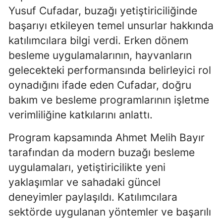
Yusuf Cufadar, buzağı yetiştiriciliğinde
Samsun
başarıyı etkileyen temel unsurlar hakkında
Siirt
katılımcılara bilgi verdi. Erken dönem
besleme uygulamalarının, hayvanların
Sinop
gelecekteki performansında belirleyici rol
Sivas
oynadığını ifade eden Cufadar, doğru
bakım ve besleme programlarının işletme
Tekirdağ
verimliliğine katkılarını anlattı.
Tokat
Program kapsamında Ahmet Melih Bayır
Trabzon
tarafından da modern buzağı besleme
Tunceli
uygulamaları, yetiştiricilikte yeni
Şanlıurfa
yaklaşımlar ve sahadaki güncel
deneyimler paylaşıldı. Katılımcılara
Uşak
sektörde uygulanan yöntemler ve başarılı
Van