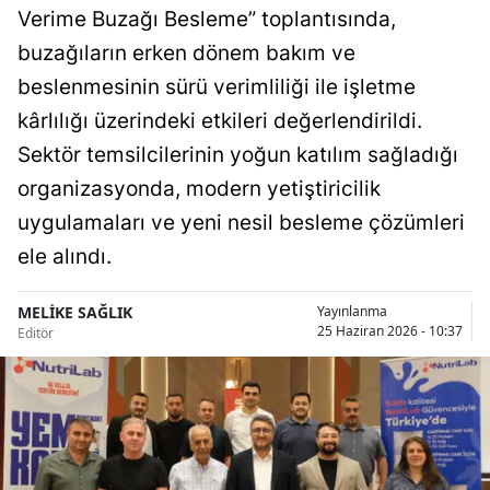
Verime Buzağı Besleme” toplantısında,
Bilecik
buzağıların erken dönem bakım ve
Bingöl
beslenmesinin sürü verimliliği ile işletme
Bitlis
kârlılığı üzerindeki etkileri değerlendirildi.
Sektör temsilcilerinin yoğun katılım sağladığı
Bolu
organizasyonda, modern yetiştiricilik
Burdur
uygulamaları ve yeni nesil besleme çözümleri
Bursa
ele alındı.
Çanakkale
MELİKE SAĞLIK
Yayınlanma
25 Haziran 2026 - 10:37
Editör
Çankırı
Çorum
Denizli
Diyarbakır