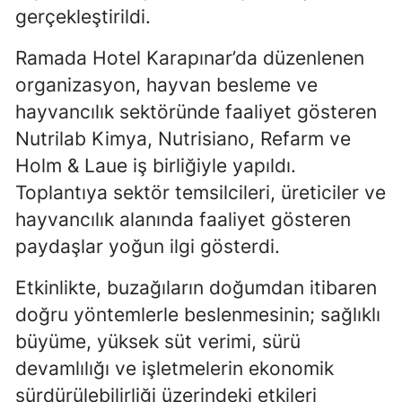
gerçekleştirildi.
Mersin
Ramada Hotel Karapınar’da düzenlenen
İstanbul
organizasyon, hayvan besleme ve
İzmir
hayvancılık sektöründe faaliyet gösteren
Nutrilab Kimya, Nutrisiano, Refarm ve
Kars
Holm & Laue iş birliğiyle yapıldı.
Kastamonu
Toplantıya sektör temsilcileri, üreticiler ve
Kayseri
hayvancılık alanında faaliyet gösteren
paydaşlar yoğun ilgi gösterdi.
Kırklareli
Kırşehir
Etkinlikte, buzağıların doğumdan itibaren
doğru yöntemlerle beslenmesinin; sağlıklı
Kocaeli
büyüme, yüksek süt verimi, sürü
Konya
devamlılığı ve işletmelerin ekonomik
sürdürülebilirliği üzerindeki etkileri
Kütahya