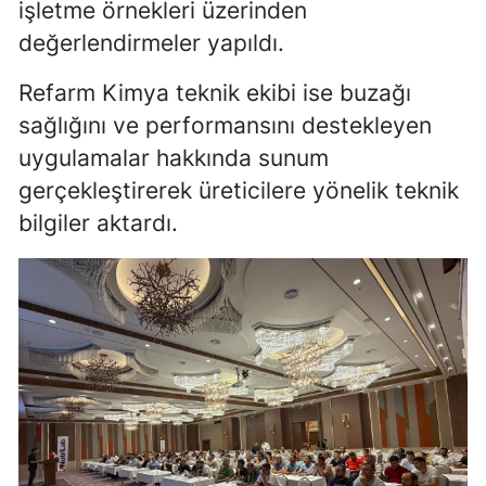
işletme örnekleri üzerinden
değerlendirmeler yapıldı.
Yozgat
Zonguldak
Refarm Kimya teknik ekibi ise buzağı
sağlığını ve performansını destekleyen
Aksaray
uygulamalar hakkında sunum
Bayburt
gerçekleştirerek üreticilere yönelik teknik
Karaman
bilgiler aktardı.
Kırıkkale
Batman
Şırnak
Bartın
Ardahan
Iğdır