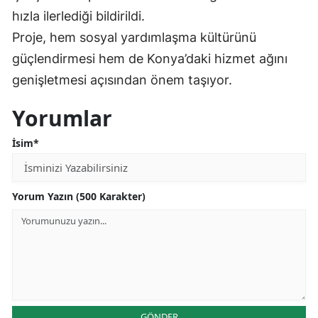
hızla ilerlediği bildirildi.
Malatya
Proje, hem sosyal yardımlaşma kültürünü
Manisa
güçlendirmesi hem de Konya’daki hizmet ağını
genişletmesi açısından önem taşıyor.
Kahramanmaraş
Mardin
Yorumlar
Muğla
İsim*
Muş
Nevşehir
Yorum Yazın (500 Karakter)
Niğde
Ordu
Rize
Sakarya
GÖNDER