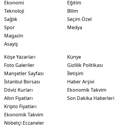
Ekonomi
Eğitim
Teknoloji
Bilim
Yalova
Sağlık
Seçim Özel
Karabük
Spor
Medya
Magazin
Kilis
Asayiş
Osmaniye
Köşe Yazarları
Künye
Düzce
Foto Galeriler
Gizlilik Politikası
Manşetler Sayfası
İletişim
İstanbul Borsası
Haber Arşivi
Döviz Kurları
Ekonomik Takvim
Altın Fiyatları
Son Dakika Haberleri
Kripto Fiyatları
Ekonomik Takvim
Nöbetçi Eczaneler