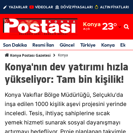
YAZARLAR
VİDEOLAR
DÖVİZ PİYASALARI
ALTIN FİYATLARI
Adana
Konya
23
°
Adıyaman
Açık
Afyonkarahisar
Son Dakika
Resmi İlan
Güncel
Türkiye
Konya
Ekon
Ağrı
Konya
Konya Postası Gazetesi
Konya'nın dev yatırımı hızla
Amasya
yükseliyor: Tam bin kişilik!
Ankara
Antalya
Konya Vakıflar Bölge Müdürlüğü, Selçuklu'da
Artvin
inşa edilen 1000 kişilik aşevi projesini yerinde
inceledi. Tesis, ihtiyaç sahiplerine sıcak
Aydın
yemek hizmeti sunarak sosyal dayanışmayı
Balıkesir
artırmayı hedefliyor. Proje planlanan takvimle