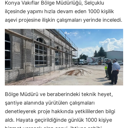
Konya Vakıflar Bölge Müdürlüğü, Selçuklu
Edirne
ilçesinde yapımı hızla devam eden 1000 kişilik
Elazığ
aşevi projesine ilişkin çalışmaları yerinde inceledi.
Erzincan
Erzurum
Eskişehir
Gaziantep
Giresun
Gümüşhane
Bölge Müdürü ve beraberindeki teknik heyet,
Hakkari
şantiye alanında yürütülen çalışmaları
denetleyerek proje hakkında yetkililerden bilgi
Hatay
aldı. Hayata geçirildiğinde günlük 1000 kişiye
Isparta