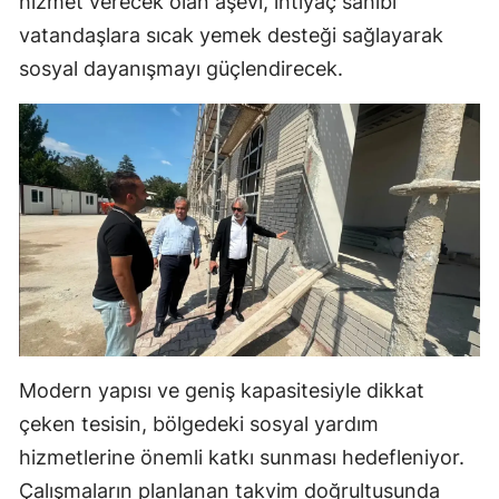
hizmet verecek olan aşevi, ihtiyaç sahibi
Mersin
vatandaşlara sıcak yemek desteği sağlayarak
sosyal dayanışmayı güçlendirecek.
İstanbul
İzmir
Kars
Kastamonu
Kayseri
Kırklareli
Kırşehir
Modern yapısı ve geniş kapasitesiyle dikkat
Kocaeli
çeken tesisin, bölgedeki sosyal yardım
Konya
hizmetlerine önemli katkı sunması hedefleniyor.
Kütahya
Çalışmaların planlanan takvim doğrultusunda