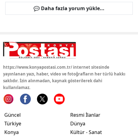
Daha fazla yorum yükle...
Yozgat
Zonguldak
Aksaray
Bayburt
Karaman
https://www.konyapostasi.com.tr/ internet sitesinde
yayınlanan yazı, haber, video ve fotoğrafların her türlü hakkı
Kırıkkale
saklıdır. İzin alınmadan, kaynak gösterilerek dahi
Batman
kullanılamaz.
Şırnak
Bartın
Güncel
Resmi İlanlar
Türkiye
Dünya
Ardahan
Konya
Kültür - Sanat
Iğdır