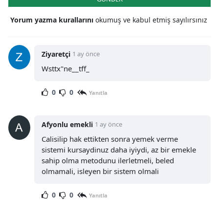
Samsun
Yorum yazma kurallarını
okumuş ve kabul etmiş sayılırsınız
Siirt
Ziyaretçi
1 ay önce
Sinop
Wsttx"ne__tff_
Sivas
0
0
Yanıtla
Tekirdağ
Tokat
Afyonlu emekli
1 ay önce
Trabzon
Calisilip hak ettikten sonra yemek verme
sistemi kursaydinuz daha iyiydi, az bir emekle
Tunceli
sahip olma metodunu ilerletmeli, beled
olmamali, isleyen bir sistem olmali
Şanlıurfa
0
0
Yanıtla
Uşak
Van