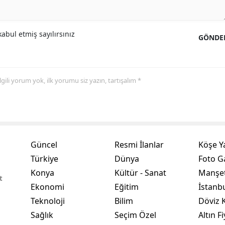
Yozgat
abul etmiş sayılırsınız
GÖNDE
Zonguldak
Aksaray
Bayburt
 ilgili yorum yok, ilk yorumu siz yazın, tartışalım *
Karaman
Kırıkkale
Batman
Güncel
Resmi İlanlar
Köşe Y
Türkiye
Dünya
Foto Ga
Şırnak
Konya
Kültür - Sanat
Manşet
t
Bartın
Ekonomi
Eğitim
İstanb
Teknoloji
Bilim
Döviz K
Ardahan
Sağlık
Seçim Özel
Altın Fi
Iğdır