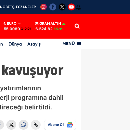
NÖBETÇİ ECZANELER
12
EURO
GRAM ALTIN
55,0080
6.524,82
%-0.01
% 0,44
in
Dünya
Asayiş
MENÜ
 kavuşuyor
yatırımlarının
erji programına dahil
receği belirtildi.
Abone Ol