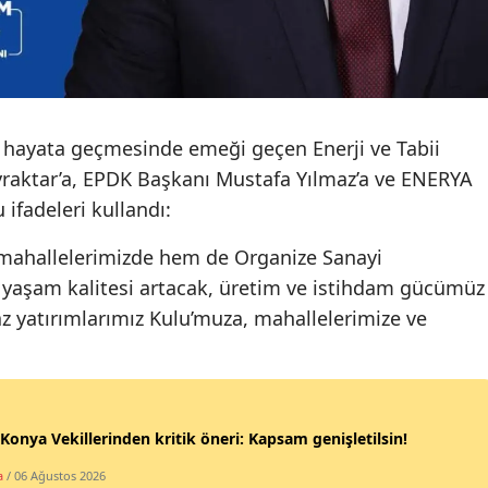
Malatya
Manisa
Kahramanmaraş
n hayata geçmesinde emeği geçen Enerji ve Tabii
Mardin
raktar’a, EPDK Başkanı Mustafa Yılmaz’a ve ENERYA
ifadeleri kullandı:
Muğla
 mahallelerimizde hem de Organize Sanayi
Muş
 yaşam kalitesi artacak, üretim ve istihdam gücümüz
Nevşehir
z yatırımlarımız Kulu’muza, mahallelerimize ve
Niğde
Ordu
Rize
onya Vekillerinden kritik öneri: Kapsam genişletilsin!
a
/ 06 Ağustos 2026
Sakarya