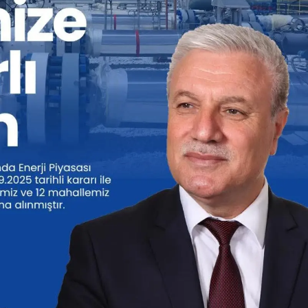
Mersin
İstanbul
İzmir
Kars
Kastamonu
Kayseri
Kırklareli
Kırşehir
Kocaeli
Konya
Kütahya