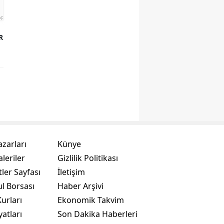
R
azarları
Künye
leriler
Gizlilik Politikası
ler Sayfası
İletişim
ul Borsası
Haber Arşivi
urları
Ekonomik Takvim
yatları
Son Dakika Haberleri