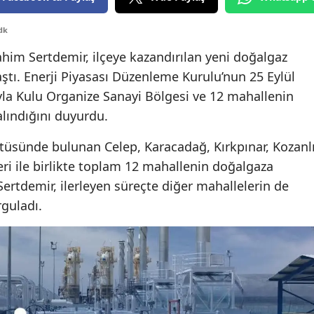
Edirne
dk
Elazığ
him Sertdemir, ilçeye kazandırılan yeni doğalgaz
Erzincan
ştı. Enerji Piyasası Düzenleme Kurulu’nun 25 Eylül
rıyla Kulu Organize Sanayi Bölgesi ve 12 mahallenin
Erzurum
lındığını duyurdu.
Eskişehir
tüsünde bulunan Celep, Karacadağ, Kırkpınar, Kozanlı
Gaziantep
eri ile birlikte toplam 12 mahallenin doğalgaza
ertdemir, ilerleyen süreçte diğer mahallelerin de
Giresun
guladı.
Gümüşhane
Hakkari
Hatay
Isparta