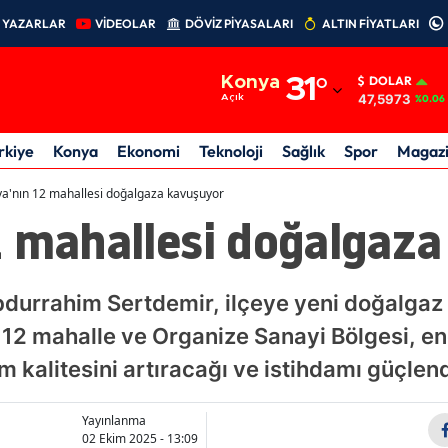
YAZARLAR
VİDEOLAR
DÖVİZ PİYASALARI
ALTIN FİYATLARI
Adana
Konya
31
°
DOLAR
Adıyaman
47,5973
Açık
%0.06
Afyonkarahisar
rkiye
Konya
Ekonomi
Teknoloji
Sağlık
Spor
Magaz
Ağrı
a'nın 12 mahallesi doğalgaza kavuşuyor
2 mahallesi doğalgaza
Amasya
Ankara
durrahim Sertdemir, ilçeye yeni doğalgaz 
Antalya
. 12 mahalle ve Organize Sanayi Bölgesi, en
Artvin
m kalitesini artıracağı ve istihdamı güçlendi
Aydın
Yayınlanma
Balıkesir
02 Ekim 2025 - 13:09