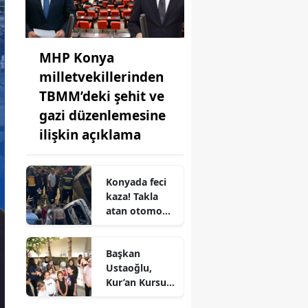
MHP Konya
milletvekillerinden
TBMM’deki şehit ve
gazi düzenlemesine
ilişkin açıklama
Konyada feci
kaza! Takla
atan otomobil
şarampole
uçtu
Başkan
Ustaoğlu,
Kur’an Kursu
öğrencileriyle