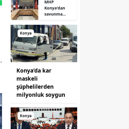
MHP
açıklandı
Konya'dan
savunma
sanayisinde
yeni hamle: İlk
toplantı
Konya
yapıldı!
,
Konya’da kar
maskeli
şüphelilerden
milyonluk soygun
Konya