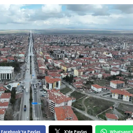
Bilecik
Bingöl
Bitlis
Bolu
Burdur
Bursa
Çanakkale
Çankırı
Çorum
Denizli
Diyarbakır
Facebook'ta Paylaş
X'de Paylaş
Whatsapp'