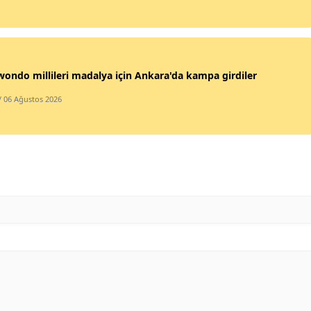
Samsun
Siirt
ondo millileri madalya için Ankara'da kampa girdiler
Sinop
/ 06 Ağustos 2026
Sivas
Tekirdağ
Tokat
Trabzon
Tunceli
Şanlıurfa
Uşak
Van