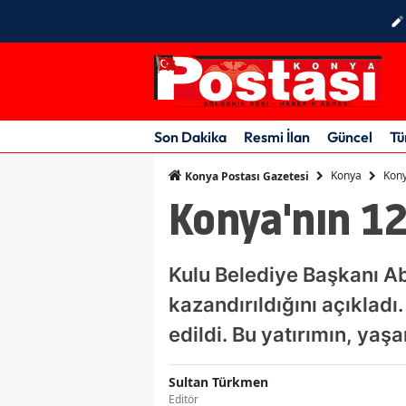
Son Dakika
Resmi İlan
Güncel
Tü
Konya
Kony
Konya Postası Gazetesi
Konya'nın 1
Kulu Belediye Başkanı Ab
kazandırıldığını açıkladı
edildi. Bu yatırımın, yaşa
Sultan Türkmen
Editör