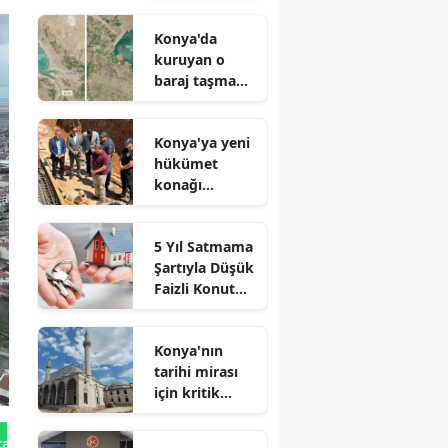
Konya'da
kuruyan o
baraj taşma
noktasına
geldi
Konya'ya yeni
hükümet
konağı
geliyor: Temel
atıldı
5 Yıl Satmama
Şartıyla Düşük
Faizli Konut
Kredisi
Geliyor!
Konya'nın
tarihi mirası
için kritik
süreç: Son
durum
tan Gönder