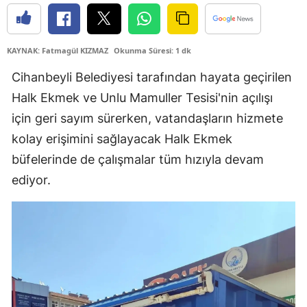
Edirne
Elazığ
KAYNAK: Fatmagül KIZMAZ
Okunma Süresi: 1 dk
Erzincan
Cihanbeyli Belediyesi tarafından hayata geçirilen
Halk Ekmek ve Unlu Mamuller Tesisi'nin açılışı
Erzurum
için geri sayım sürerken, vatandaşların hizmete
Eskişehir
kolay erişimini sağlayacak Halk Ekmek
Gaziantep
büfelerinde de çalışmalar tüm hızıyla devam
ediyor.
Giresun
Gümüşhane
Hakkari
Hatay
Isparta