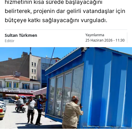
hizmetinin kısa sürede başlayacağını
Bilecik
belirterek, projenin dar gelirli vatandaşlar için
Bingöl
bütçeye katkı sağlayacağını vurguladı.
Bitlis
Sultan Türkmen
Yayınlanma
25 Haziran 2026 - 11:30
Editör
Bolu
Burdur
Bursa
Çanakkale
Çankırı
Çorum
Denizli
Diyarbakır