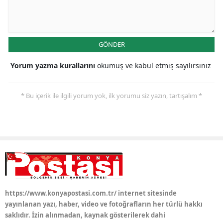
Yalova
Karabük
GÖNDER
Kilis
Yorum yazma kurallarını
okumuş ve kabul etmiş sayılırsınız
Osmaniye
* Bu içerik ile ilgili yorum yok, ilk yorumu siz yazın, tartışalım *
Düzce
https://www.konyapostasi.com.tr/ internet sitesinde
yayınlanan yazı, haber, video ve fotoğrafların her türlü hakkı
saklıdır. İzin alınmadan, kaynak gösterilerek dahi