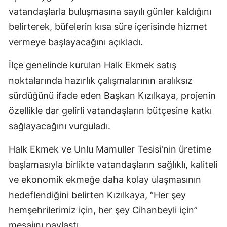
vatandaşlarla buluşmasına sayılı günler kaldığını
Malatya
belirterek, büfelerin kısa süre içerisinde hizmet
Manisa
vermeye başlayacağını açıkladı.
Kahramanmaraş
İlçe genelinde kurulan Halk Ekmek satış
Mardin
noktalarında hazırlık çalışmalarının aralıksız
sürdüğünü ifade eden Başkan Kızılkaya, projenin
Muğla
özellikle dar gelirli vatandaşların bütçesine katkı
Muş
sağlayacağını vurguladı.
Nevşehir
Halk Ekmek ve Unlu Mamuller Tesisi'nin üretime
Niğde
başlamasıyla birlikte vatandaşların sağlıklı, kaliteli
ve ekonomik ekmeğe daha kolay ulaşmasının
Ordu
hedeflendiğini belirten Kızılkaya, “Her şey
Rize
hemşehrilerimiz için, her şey Cihanbeyli için”
Sakarya
mesajını paylaştı.