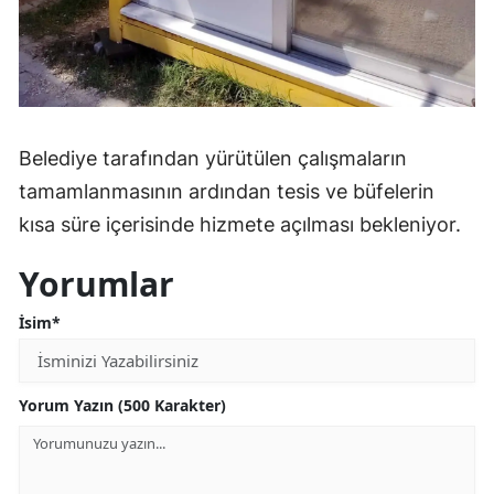
Yozgat
Zonguldak
Aksaray
Belediye tarafından yürütülen çalışmaların
Bayburt
tamamlanmasının ardından tesis ve büfelerin
Karaman
kısa süre içerisinde hizmete açılması bekleniyor.
Kırıkkale
Yorumlar
Batman
İsim*
Şırnak
Bartın
Yorum Yazın (500 Karakter)
Ardahan
Iğdır