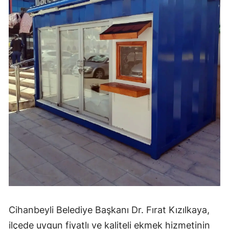
Mersin
İstanbul
İzmir
Kars
Kastamonu
Kayseri
Kırklareli
Kırşehir
Kocaeli
Konya
Cihanbeyli Belediye Başkanı Dr. Fırat Kızılkaya,
Kütahya
ilçede uygun fiyatlı ve kaliteli ekmek hizmetinin