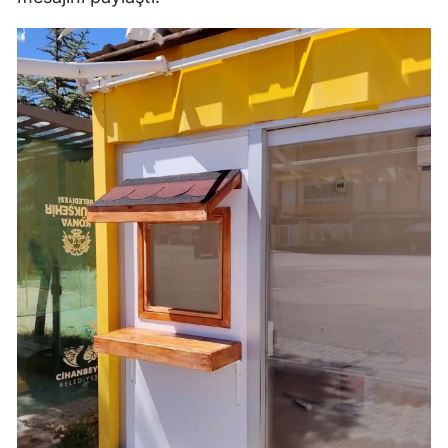
Samsun
Siirt
Sinop
Sivas
Tekirdağ
Tokat
Trabzon
Tunceli
Şanlıurfa
Uşak
Van