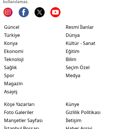
kullanılamaz.
Güncel
Resmi İlanlar
Türkiye
Dünya
Konya
Kültür - Sanat
Ekonomi
Eğitim
Teknoloji
Bilim
Sağlık
Seçim Özel
Spor
Medya
Magazin
Asayiş
Köşe Yazarları
Künye
Foto Galeriler
Gizlilik Politikası
Manşetler Sayfası
İletişim
İstanbul Borsası
Haber Arşivi