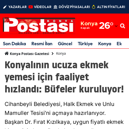
YAZARLAR
VİDEOLAR
DÖVİZ PİYASALARI
ALTIN FİYATLARI
Adana
Konya
26
°
Adıyaman
Kapalı
Afyonkarahisar
Son Dakika
Resmi İlan
Güncel
Türkiye
Konya
Ekon
Ağrı
Konya
Konya Postası Gazetesi
Konyalının ucuza ekmek
Amasya
yemesi için faaliyet
Ankara
hızlandı: Büfeler kuruluyor!
Antalya
Artvin
Cihanbeyli Belediyesi, Halk Ekmek ve Unlu
Aydın
Mamuller Tesisi'ni açmaya hazırlanıyor.
Başkan Dr. Fırat Kızılkaya, uygun fiyatlı ekmek
Balıkesir