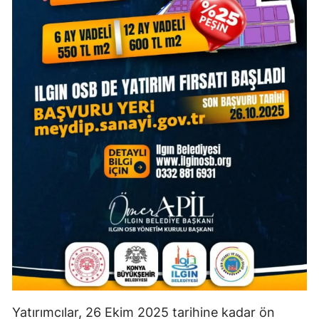
Malatya
Manisa
Kahramanmaraş
Mardin
Muğla
Muş
Nevşehir
Niğde
Ordu
Rize
Yatırımcılar, 26 Ekim 2025 tarihine kadar ön
Sakarya