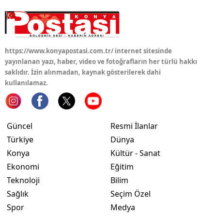
Yalova
Karabük
https://www.konyapostasi.com.tr/ internet sitesinde
Kilis
yayınlanan yazı, haber, video ve fotoğrafların her türlü hakkı
saklıdır. İzin alınmadan, kaynak gösterilerek dahi
Osmaniye
kullanılamaz.
Düzce
Güncel
Resmi İlanlar
Türkiye
Dünya
Konya
Kültür - Sanat
Ekonomi
Eğitim
Teknoloji
Bilim
Sağlık
Seçim Özel
Spor
Medya