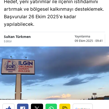
Hedef, yeni yatırımlar ile ilçenin istihdamını
Bilecik
artırmak ve bölgesel kalkınmayı desteklemek.
Bingöl
Başvurular 26 Ekim 2025'e kadar
yapılabilecek.
Bitlis
Bolu
Sultan Türkmen
Yayınlanma
09 Ekim 2025 - 09:41
Editör
Burdur
Bursa
Çanakkale
Çankırı
Çorum
Denizli
Diyarbakır