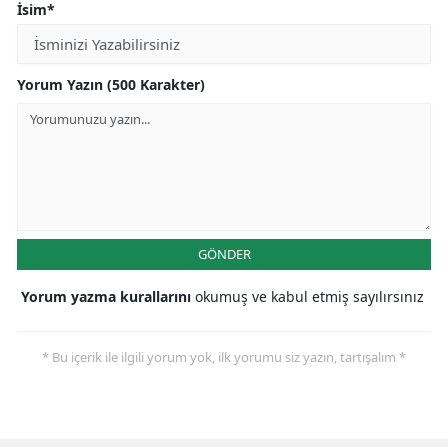
İsim*
Yozgat
Zonguldak
Yorum Yazın (500 Karakter)
Aksaray
Bayburt
Karaman
Kırıkkale
GÖNDER
Batman
Yorum yazma kurallarını
okumuş ve kabul etmiş sayılırsınız
Şırnak
* Bu içerik ile ilgili yorum yok, ilk yorumu siz yazın, tartışalım *
Bartın
Ardahan
Iğdır