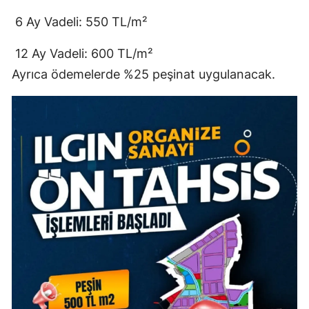
Mersin
6 Ay Vadeli: 550 TL/m²
İstanbul
12 Ay Vadeli: 600 TL/m²
Ayrıca ödemelerde %25 peşinat uygulanacak.
İzmir
Kars
Kastamonu
Kayseri
Kırklareli
Kırşehir
Kocaeli
Konya
Kütahya