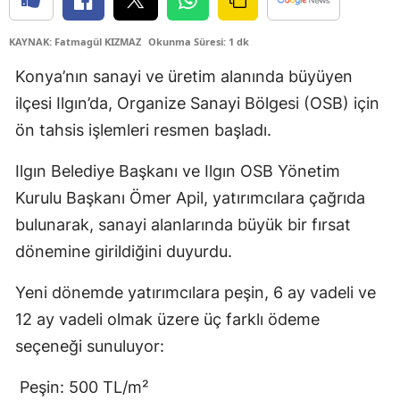
Edirne
KAYNAK: Fatmagül KIZMAZ
Okunma Süresi: 1 dk
Elazığ
Konya’nın sanayi ve üretim alanında büyüyen
Erzincan
ilçesi Ilgın’da, Organize Sanayi Bölgesi (OSB) için
ön tahsis işlemleri resmen başladı.
Erzurum
Eskişehir
Ilgın Belediye Başkanı ve Ilgın OSB Yönetim
Kurulu Başkanı Ömer Apil, yatırımcılara çağrıda
Gaziantep
bulunarak, sanayi alanlarında büyük bir fırsat
Giresun
dönemine girildiğini duyurdu.
Gümüşhane
Yeni dönemde yatırımcılara peşin, 6 ay vadeli ve
Hakkari
12 ay vadeli olmak üzere üç farklı ödeme
seçeneği sunuluyor:
Hatay
Peşin: 500 TL/m²
Isparta