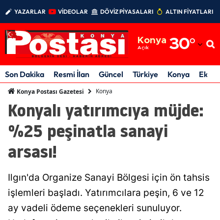
YAZARLAR
VİDEOLAR
DÖVİZ PİYASALARI
ALTIN FİYATLARI
Adana
Konya
30
°
Adıyaman
Açık
Afyonkarahisar
Son Dakika
Resmi İlan
Güncel
Türkiye
Konya
Ekon
Ağrı
Konya
Konya Postası Gazetesi
Konyalı yatırımcıya müjde:
Amasya
%25 peşinatla sanayi
Ankara
arsası!
Antalya
Artvin
Ilgın'da Organize Sanayi Bölgesi için ön tahsis
Aydın
işlemleri başladı. Yatırımcılara peşin, 6 ve 12
ay vadeli ödeme seçenekleri sunuluyor.
Balıkesir