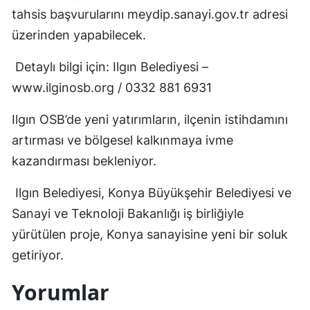
tahsis başvurularını meydip.sanayi.gov.tr adresi
Samsun
üzerinden yapabilecek.
Siirt
Detaylı bilgi için: Ilgın Belediyesi –
Sinop
www.ilginosb.org / 0332 881 6931
Sivas
Ilgın OSB’de yeni yatırımların, ilçenin istihdamını
Tekirdağ
artırması ve bölgesel kalkınmaya ivme
kazandırması bekleniyor.
Tokat
Ilgın Belediyesi, Konya Büyükşehir Belediyesi ve
Trabzon
Sanayi ve Teknoloji Bakanlığı iş birliğiyle
Tunceli
yürütülen proje, Konya sanayisine yeni bir soluk
Şanlıurfa
getiriyor.
Uşak
Yorumlar
Van