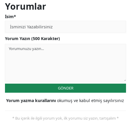
Yorumlar
Malatya
İsim*
Manisa
Kahramanmaraş
Yorum Yazın (500 Karakter)
Mardin
Muğla
Muş
Nevşehir
GÖNDER
Niğde
Yorum yazma kurallarını
okumuş ve kabul etmiş sayılırsınız
Ordu
Rize
* Bu içerik ile ilgili yorum yok, ilk yorumu siz yazın, tartışalım *
Sakarya