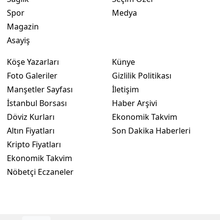
Spor
Medya
Yozgat
Magazin
Zonguldak
Asayiş
Aksaray
Köşe Yazarları
Künye
Foto Galeriler
Gizlilik Politikası
Bayburt
Manşetler Sayfası
İletişim
Karaman
İstanbul Borsası
Haber Arşivi
Döviz Kurları
Ekonomik Takvim
Kırıkkale
Altın Fiyatları
Son Dakika Haberleri
Batman
Kripto Fiyatları
Ekonomik Takvim
Şırnak
Nöbetçi Eczaneler
Bartın
Ardahan
Iğdır