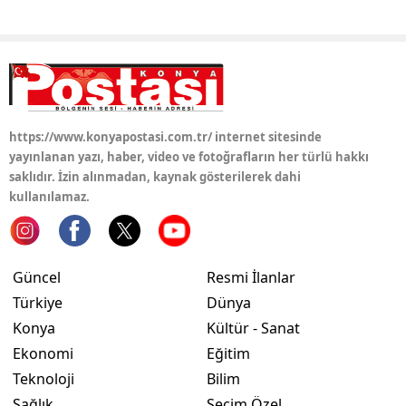
Samsun
Siirt
Sinop
https://www.konyapostasi.com.tr/ internet sitesinde
Sivas
yayınlanan yazı, haber, video ve fotoğrafların her türlü hakkı
saklıdır. İzin alınmadan, kaynak gösterilerek dahi
Tekirdağ
kullanılamaz.
Tokat
Trabzon
Güncel
Resmi İlanlar
Tunceli
Türkiye
Dünya
Konya
Kültür - Sanat
Şanlıurfa
Ekonomi
Eğitim
Uşak
Teknoloji
Bilim
Van
Sağlık
Seçim Özel