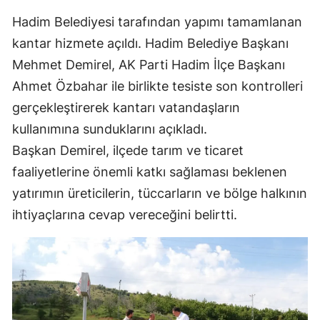
Edirne
Hadim Belediyesi tarafından yapımı tamamlanan
kantar hizmete açıldı. Hadim Belediye Başkanı
Elazığ
Mehmet Demirel, AK Parti Hadim İlçe Başkanı
Erzincan
Ahmet Özbahar ile birlikte tesiste son kontrolleri
Erzurum
gerçekleştirerek kantarı vatandaşların
kullanımına sunduklarını açıkladı.
Eskişehir
Başkan Demirel, ilçede tarım ve ticaret
Gaziantep
faaliyetlerine önemli katkı sağlaması beklenen
yatırımın üreticilerin, tüccarların ve bölge halkının
Giresun
ihtiyaçlarına cevap vereceğini belirtti.
Gümüşhane
Hakkari
Hatay
Isparta