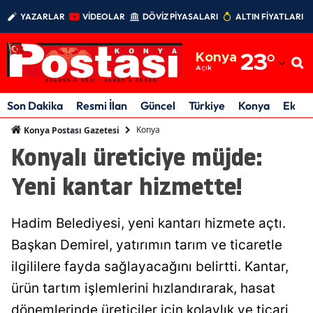
YAZARLAR
VİDEOLAR
DÖVİZ PİYASALARI
ALTIN FİYATLARI
Adana
Konya
23
°
Adıyaman
Açık
Afyonkarahisar
Son Dakika
Resmi İlan
Güncel
Türkiye
Konya
Ekon
Ağrı
Konya
Konya Postası Gazetesi
Konyalı üreticiye müjde:
Amasya
Yeni kantar hizmette!
Ankara
Antalya
Hadim Belediyesi, yeni kantarı hizmete açtı.
Artvin
Başkan Demirel, yatırımın tarım ve ticaretle
ilgililere fayda sağlayacağını belirtti. Kantar,
Aydın
ürün tartım işlemlerini hızlandırarak, hasat
Balıkesir
dönemlerinde üreticiler için kolaylık ve ticari