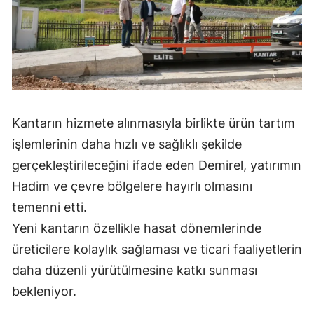
Mersin
İstanbul
İzmir
Kars
Kantarın hizmete alınmasıyla birlikte ürün tartım
Kastamonu
işlemlerinin daha hızlı ve sağlıklı şekilde
Kayseri
gerçekleştirileceğini ifade eden Demirel, yatırımın
Hadim ve çevre bölgelere hayırlı olmasını
Kırklareli
temenni etti.
Kırşehir
Yeni kantarın özellikle hasat dönemlerinde
üreticilere kolaylık sağlaması ve ticari faaliyetlerin
Kocaeli
daha düzenli yürütülmesine katkı sunması
Konya
bekleniyor.
Kütahya