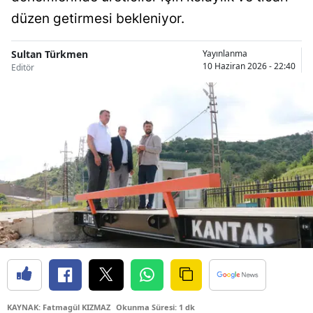
Bilecik
düzen getirmesi bekleniyor.
Bingöl
Sultan Türkmen
Yayınlanma
10 Haziran 2026 - 22:40
Editör
Bitlis
Bolu
Burdur
Bursa
Çanakkale
Çankırı
Çorum
Denizli
Diyarbakır
KAYNAK: Fatmagül KIZMAZ
Okunma Süresi: 1 dk