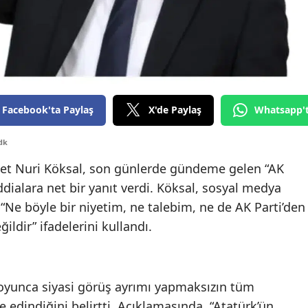
Edirne
Elazığ
Erzincan
Erzurum
Facebook'ta Paylaş
X'de Paylaş
Whatsapp'
Eskişehir
dk
Gaziantep
et Nuri Köksal, son günlerde gündeme gelen “AK
Giresun
ddialara net bir yanıt verdi. Köksal, sosyal medya
“Ne böyle bir niyetim, ne talebim, ne de AK Parti’den
Gümüşhane
ildir” ifadelerini kullandı.
Hakkari
Hatay
oyunca siyasi görüş ayrımı yapmaksızın tüm
Isparta
e edindiğini belirtti. Açıklamasında, “Atatürk’ün