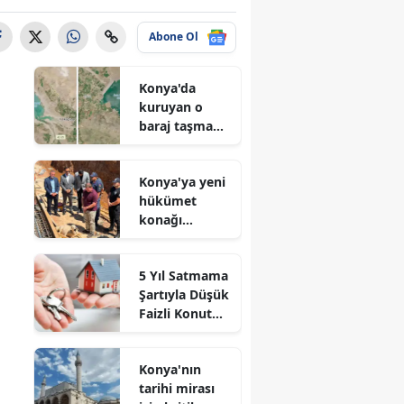
Abone Ol
Konya'da
kuruyan o
baraj taşma
noktasına
geldi
Konya'ya yeni
hükümet
konağı
geliyor: Temel
atıldı
5 Yıl Satmama
Şartıyla Düşük
Faizli Konut
Kredisi
Geliyor!
Konya'nın
tarihi mirası