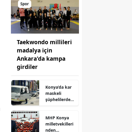
Spor
Taekwondo millileri
madalya için
Ankara'da kampa
girdiler
Konya’da kar
maskeli
şüphelilerden
milyonluk
ı
soygun
MHP Konya
milletvekilleri
nden