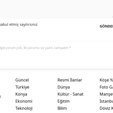
Yozgat
Zonguldak
abul etmiş sayılırsınız
GÖNDE
Aksaray
Bayburt
 ilgili yorum yok, ilk yorumu siz yazın, tartışalım *
Karaman
Kırıkkale
Batman
Güncel
Resmi İlanlar
Köşe Y
Şırnak
Türkiye
Dünya
Foto Ga
Bartın
Konya
Kültür - Sanat
Manşet
t
Ekonomi
Eğitim
İstanb
Ardahan
Teknoloji
Bilim
Döviz K
Iğdır