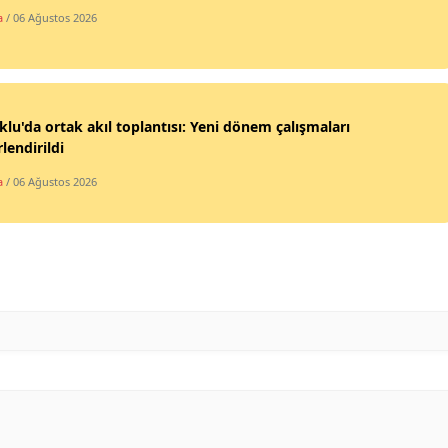
a
/ 06 Ağustos 2026
Samsun
Siirt
Sinop
klu'da ortak akıl toplantısı: Yeni dönem çalışmaları
lendirildi
Sivas
a
/ 06 Ağustos 2026
Tekirdağ
Tokat
Trabzon
Tunceli
Şanlıurfa
Uşak
Van