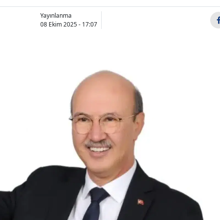
Bilecik
Yayınlanma
08 Ekim 2025 - 17:07
Bingöl
Bitlis
Bolu
Burdur
Bursa
Çanakkale
Çankırı
Çorum
Denizli
Diyarbakır