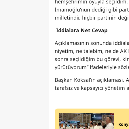
hemşehrimin oyuyla seçildim.
İmamoğlu’nun dediği gibi parti
milletindir, hiçbir partinin deği
İddialara Net Cevap
Açıklamasının sonunda iddialar
niyetim, ne talebim, ne de AK P
sonra seçildiğim bu görevi, k
yürütüyorum” ifadeleriyle sözl
Başkan Köksal’ın açıklaması, A
tarafsız ve kapsayıcı yönetim 
Konya