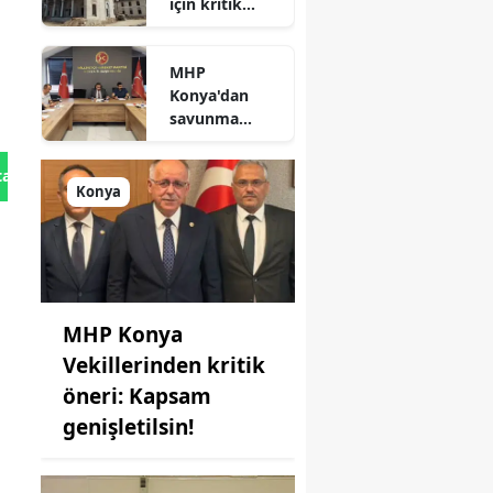
için kritik
süreç: Son
durum
MHP
açıklandı
Konya'dan
savunma
sanayisinde
yeni hamle: İlk
tan Gönder
toplantı
Konya
yapıldı!
MHP Konya
Vekillerinden kritik
öneri: Kapsam
genişletilsin!