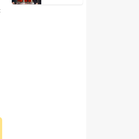
TBMM’deki
t
şehit ve gazi
düzenlemesin
e ilişkin
açıklama