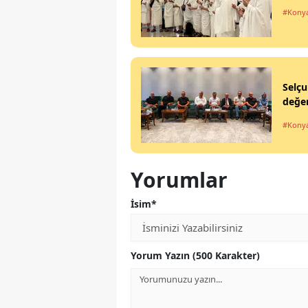
#Kony
Selçu
değer
#Kony
Yorumlar
İsim*
Yorum Yazın (500 Karakter)