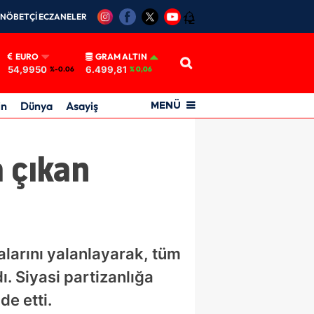
NÖBETÇİ ECZANELER
12
EURO
GRAM ALTIN
54,9950
6.499,81
%-0.06
% 0,06
in
Dünya
Asayiş
MENÜ
 çıkan
alarını yalanlayarak, tüm
. Siyasi partizanlığa
de etti.