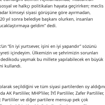
sosyal ve halkçı politikaları hayata geçirirken; meclis
Mersin
kadar kimseyi siyasi görüşüne göre ayırmadan,
İstanbul
20 yıl sonra belediye başkanı olurken, insanları
 kucaklaştırmaya geldim” dedi.
İzmir
Kars
Kastamonu
n “En iyi yurtsever, işini en iyi yapandır” sözünü
yreti içindeyim. Ülkemizin ve şehrimizin sorunları
Kayseri
 dedikodu yaymak bu millete yapılabilecek en büyük
Kırklareli
ni kullandı.
Kırşehir
Kocaeli
larak seçildiğini ve tüm siyasi partilerden oy aldığın
a AK Partililer, MHP’liler, İYİ Partililer, Zafer Partililer,
Konya
t Partililer ve diğer partilere mensup pek çok
Kütahya