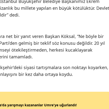
 İstanbul Büyükşehir Belediye Başkanımız Ekrem
Malatya
zanlık bu millete yapılan en büyük kötülüktür. Devle
ldir” dedi.
Manisa
Kahramanmaraş
a net bir yanıt veren Başkan Köksal, “Ne böyle bir
Mardin
arti’den gelmiş bir teklif söz konusu değildir. 20 yıl
Muğla
imseyi ötekileştirmeden, herkesi kucaklayarak
erini tamamladı.
Muş
kşehir’deki siyasi tartışmalara son noktayı koyarken,
Nevşehir
anlayışını bir kez daha ortaya koydu.
Niğde
Ordu
Rize
'da yarışmayı kazananlar Umre'ye uğurlandı!
Sakarya