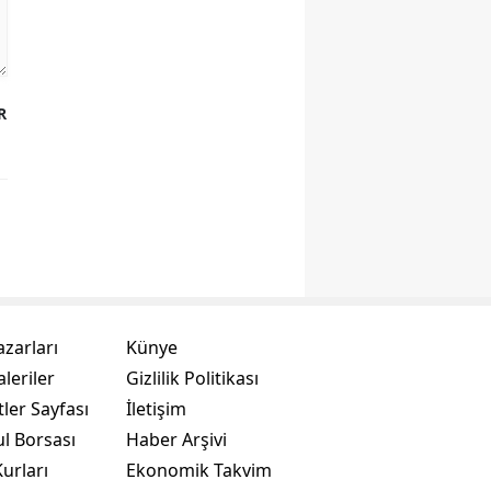
R
azarları
Künye
leriler
Gizlilik Politikası
ler Sayfası
İletişim
ul Borsası
Haber Arşivi
urları
Ekonomik Takvim