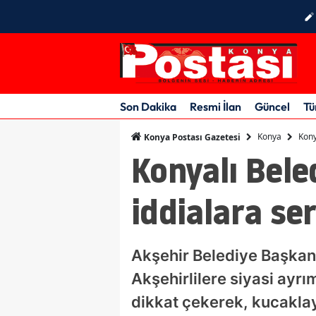
Son Dakika
Resmi İlan
Güncel
Tü
Konya
Kony
Konya Postası Gazetesi
Konyalı Bele
iddialara ser
Akşehir Belediye Başkanı
Akşehirlilere siyasi ayr
dikkat çekerek, kucaklayı