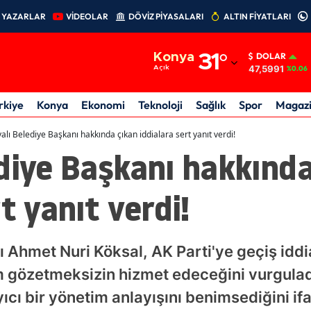
YAZARLAR
VİDEOLAR
DÖVİZ PİYASALARI
ALTIN FİYATLARI
Adana
Konya
31
°
DOLAR
Adıyaman
47,5991
Açık
%0.06
Afyonkarahisar
rkiye
Konya
Ekonomi
Teknoloji
Sağlık
Spor
Magaz
Ağrı
alı Belediye Başkanı hakkında çıkan iddialara sert yanıt verdi!
diye Başkanı hakkında
Amasya
Ankara
t yanıt verdi!
Antalya
Artvin
 Ahmet Nuri Köksal, AK Parti'ye geçiş iddi
Aydın
ım gözetmeksizin hizmet edeceğini vurguladı
cı bir yönetim anlayışını benimsediğini ifa
Balıkesir