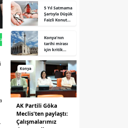
atıldı
5 Yıl Satmama
Şartıyla Düşük
Faizli Konut
Kredisi
Geliyor!
Konya'nın
tan Gönder
tarihi mirası
için kritik
süreç: Son
durum
i
açıklandı
Konya
a
AK Partili Göka
Meclis'ten paylaştı:
Çalışmalarımız
r