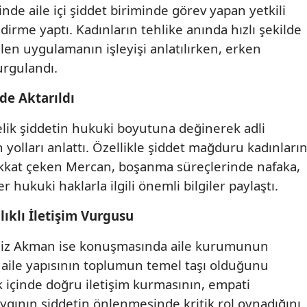
e aile içi şiddet biriminde görev yapan yetkili
Samsun
dirme yaptı. Kadınların tehlike anında hızlı şekilde
rilen uygulamanın işleyişi anlatılırken, erken
Siirt
rgulandı.
Sinop
de Aktarıldı
Sivas
lik şiddetin hukuki boyutuna değinerek adli
Tekirdağ
yolları anlattı. Özellikle şiddet mağduru kadınları
Tokat
ikkat çeken Mercan, boşanma süreçlerinde nafaka,
 hukuki haklarla ilgili önemli bilgiler paylaştı.
Trabzon
lıklı İletişim Vurgusu
Tunceli
iliz Akman ise konuşmasında aile kurumunun
Şanlıurfa
ı aile yapısının toplumun temel taşı olduğunu
Uşak
ik içinde doğru iletişim kurmasının, empati
saygının şiddetin önlenmesinde kritik rol oynadığını
Van