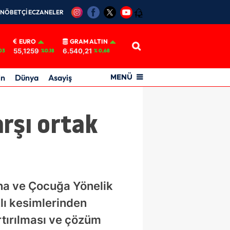
NÖBETÇİ ECZANELER
12
EURO
GRAM ALTIN
55,1259
6.540,21
03
%0.18
% 0,68
in
Dünya
Asayiş
MENÜ
rşı ortak
na ve Çocuğa Yönelik
lı kesimlerinden
rtırılması ve çözüm