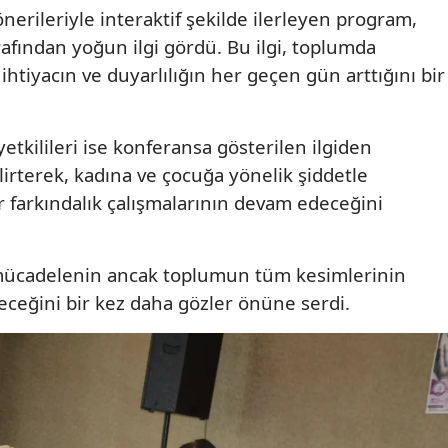
önerileriyle interaktif şekilde ilerleyen program,
Yalova
arafından yoğun ilgi gördü. Bu ilgi, toplumda
 ihtiyacın ve duyarlılığın her geçen gün arttığını bir
Karabük
Kilis
etkilileri ise konferansa gösterilen ilgiden
Osmaniye
rterek, kadına ve çocuğa yönelik şiddetle
farkındalık çalışmalarının devam edeceğini
Düzce
 mücadelenin ancak toplumun tüm kesimlerinin
leceğini bir kez daha gözler önüne serdi.