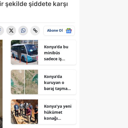
ir şekilde şiddete karşı
Abone Ol
Konya'da bu
minibüs
sadece iş
arayanlar için
çalışıyor!
Konya'da
kuruyan o
baraj taşma
noktasına
geldi
Konya'ya yeni
hükümet
konağı
geliyor: Temel