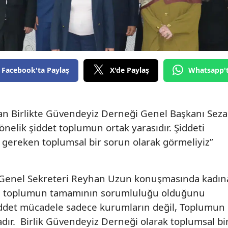
Edirne
Elazığ
Erzincan
Facebook'ta Paylaş
X'de Paylaş
Whatsapp'
Erzurum
Eskişehir
an Birlikte Güvendeyiz Derneği Genel Başkanı Seza
Gaziantep
önelik şiddet toplumun ortak yarasıdır. Şiddeti
Giresun
i gereken toplumsal bir sorun olarak görmeliyiz”
Gümüşhane
 Genel Sekreteri Reyhan Uzun konuşmasında kadın
Hakkari
in toplumun tamamının sorumluluğu olduğunu
Hatay
şiddet mücadele sadece kurumların değil, Toplumun
dır.
Birlik Güvendeyiz Derneği olarak toplumsal bi
Isparta