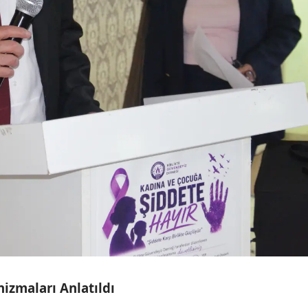
Malatya
Manisa
Kahramanmaraş
Mardin
Muğla
Muş
Nevşehir
Niğde
Ordu
Rize
izmaları Anlatıldı
Sakarya