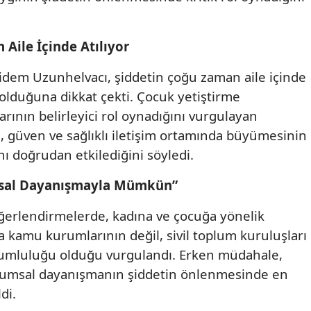
Yozgat
Aile İçinde Atılıyor
Zonguldak
idem Uzunhelvacı, şiddetin çoğu zaman aile içinde
Aksaray
 olduğuna dikkat çekti. Çocuk yetiştirme
Bayburt
ının belirleyici rol oynadığını vurgulayan
, güven ve sağlıklı iletişim ortamında büyümesinin
Karaman
nı doğrudan etkilediğini söyledi.
Kırıkkale
msal Dayanışmayla Mümkün”
Batman
ğerlendirmelerde, kadına ve çocuğa yönelik
Şırnak
 kamu kurumlarının değil, sivil toplum kuruluşları
orumluluğu olduğu vurgulandı. Erken müdahale,
Bartın
oplumsal dayanışmanın şiddetin önlenmesinde en
Ardahan
di.
Iğdır