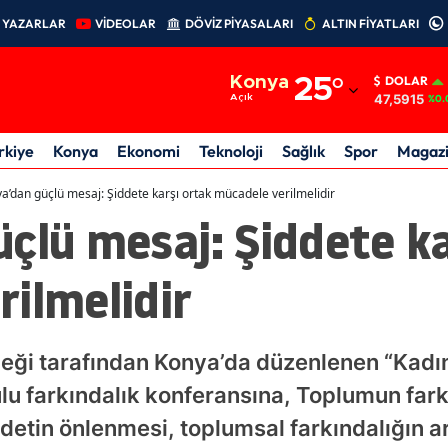
YAZARLAR
VİDEOLAR
DÖVİZ PİYASALARI
ALTIN FİYATLARI
Adana
Konya
25
°
DOLAR
Adıyaman
47,5915
Açık
%0.
Afyonkarahisar
rkiye
Konya
Ekonomi
Teknoloji
Sağlık
Spor
Magaz
Ağrı
a’dan güçlü mesaj: Şiddete karşı ortak mücadele verilmelidir
çlü mesaj: Şiddete ka
Amasya
Ankara
ilmelidir
Antalya
Artvin
neği tarafından Konya’da düzenlenen “Kadı
Aydın
u farkındalık konferansına, Toplumun fark
ddetin önlenmesi, toplumsal farkındalığın a
Balıkesir