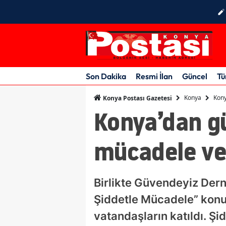
Son Dakika
Resmi İlan
Güncel
Tü
Konya
Kony
Konya Postası Gazetesi
Konya’dan gü
mücadele ver
Birlikte Güvendeyiz Der
Şiddetle Mücadele” konul
vatandaşların katıldı. Şi