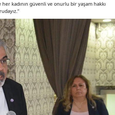
 her kadının güvenli ve onurlu bir yaşam hakkı
Mersin
rudayız.”
İstanbul
İzmir
Kars
Kastamonu
Kayseri
Kırklareli
Kırşehir
Kocaeli
Konya
Kütahya