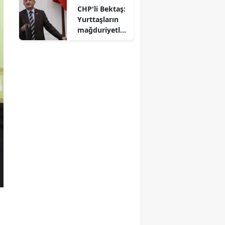
CHP'li Bektaş:
Yurttaşların
mağduriyetler
ini Meclis'te
haykırıyoruz