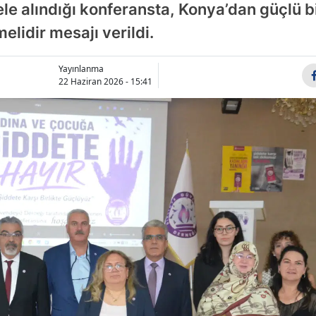
ele alındığı konferansta, Konya’dan güçlü b
Bilecik
elidir mesajı verildi.
Bingöl
Yayınlanma
Bitlis
22 Haziran 2026 - 15:41
Bolu
Burdur
Bursa
Çanakkale
Çankırı
Çorum
Denizli
Diyarbakır