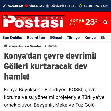
YAZARLAR
VİDEOLAR
DÖVİZ PİYASALARI
ALTIN FİYATLARI
Adana
Konya
23
°
Adıyaman
Açık
Afyonkarahisar
Son Dakika
Resmi İlan
Güncel
Türkiye
Konya
Ekon
Ağrı
Konya
Konya Postası Gazetesi
Konya'dan çevre devrimi!
Amasya
Gölleri kurtaracak dev
Ankara
hamle!
Antalya
Artvin
Konya Büyükşehir Belediyesi KOSKİ, çevre
Aydın
koruma ve su yönetimi projeleriyle Türkiye'ye
örnek oluyor. Beyşehir, Meke ve Tuz Gölü
Balıkesir