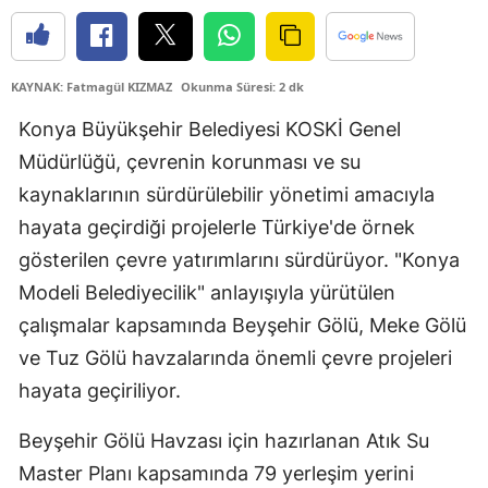
Edirne
Elazığ
KAYNAK: Fatmagül KIZMAZ
Okunma Süresi: 2 dk
Erzincan
Konya Büyükşehir Belediyesi KOSKİ Genel
Müdürlüğü, çevrenin korunması ve su
Erzurum
kaynaklarının sürdürülebilir yönetimi amacıyla
Eskişehir
hayata geçirdiği projelerle Türkiye'de örnek
Gaziantep
gösterilen çevre yatırımlarını sürdürüyor. "Konya
Modeli Belediyecilik" anlayışıyla yürütülen
Giresun
çalışmalar kapsamında Beyşehir Gölü, Meke Gölü
Gümüşhane
ve Tuz Gölü havzalarında önemli çevre projeleri
Hakkari
hayata geçiriliyor.
Hatay
Beyşehir Gölü Havzası için hazırlanan Atık Su
Master Planı kapsamında 79 yerleşim yerini
Isparta