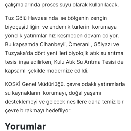
çalışmalarında proses suyu olarak kullanılacak.
Samsun
Tuz Gölü Havzası'nda ise bölgenin zengin
Siirt
biyoçeşitliliğini ve endemik türlerini korumaya
Sinop
yönelik yatırımlar hız kesmeden devam ediyor.
Bu kapsamda Cihanbeyli, Ömeranlı, Gölyazı ve
Sivas
Tuzyaka'da dört yeni ileri biyolojik atık su arıtma
Tekirdağ
tesisi inşa edilirken, Kulu Atık Su Arıtma Tesisi de
Tokat
kapsamlı şekilde modernize edildi.
Trabzon
KOSKİ Genel Müdürlüğü, çevre odaklı yatırımlarla
su kaynaklarını korumayı, doğal yaşamı
Tunceli
desteklemeyi ve gelecek nesillere daha temiz bir
Şanlıurfa
çevre bırakmayı hedefliyor.
Uşak
Yorumlar
Van