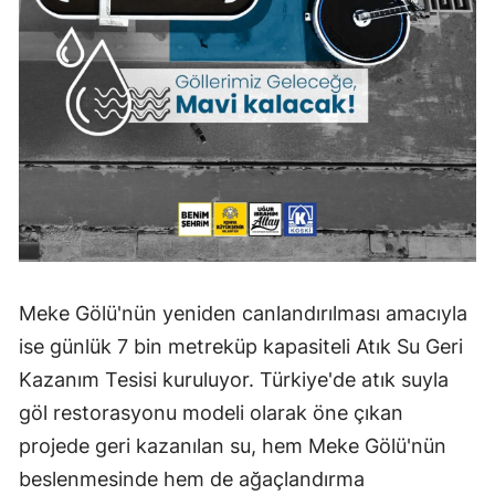
Malatya
Manisa
Kahramanmaraş
Mardin
Muğla
Muş
Nevşehir
Meke Gölü'nün yeniden canlandırılması amacıyla
ise günlük 7 bin metreküp kapasiteli Atık Su Geri
Niğde
Kazanım Tesisi kuruluyor. Türkiye'de atık suyla
Ordu
göl restorasyonu modeli olarak öne çıkan
Rize
projede geri kazanılan su, hem Meke Gölü'nün
beslenmesinde hem de ağaçlandırma
Sakarya