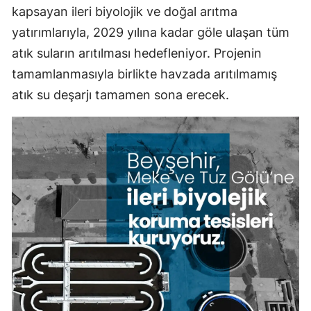
kapsayan ileri biyolojik ve doğal arıtma
Mersin
yatırımlarıyla, 2029 yılına kadar göle ulaşan tüm
İstanbul
atık suların arıtılması hedefleniyor. Projenin
tamamlanmasıyla birlikte havzada arıtılmamış
İzmir
atık su deşarjı tamamen sona erecek.
Kars
Kastamonu
Kayseri
Kırklareli
Kırşehir
Kocaeli
Konya
Kütahya