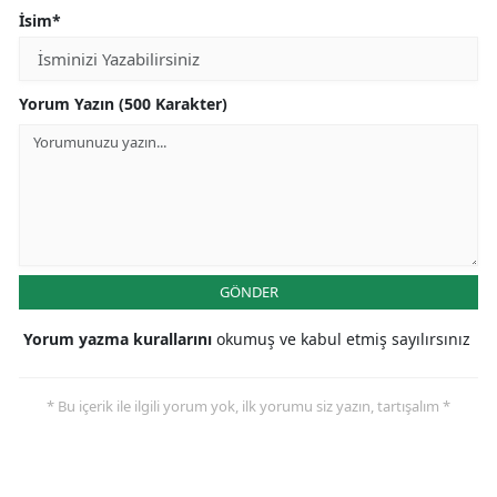
İsim*
Yozgat
Zonguldak
Yorum Yazın (500 Karakter)
Aksaray
Bayburt
Karaman
Kırıkkale
GÖNDER
Batman
Yorum yazma kurallarını
okumuş ve kabul etmiş sayılırsınız
Şırnak
Bartın
* Bu içerik ile ilgili yorum yok, ilk yorumu siz yazın, tartışalım *
Ardahan
Iğdır