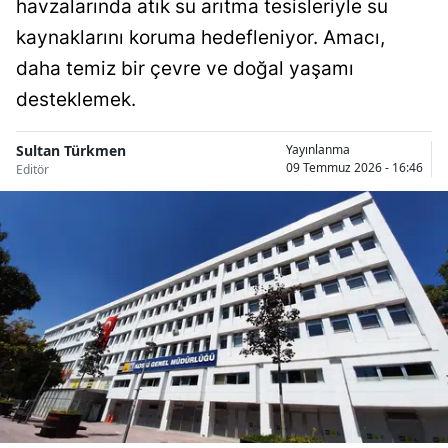
havzalarında atık su arıtma tesisleriyle su
Bilecik
kaynaklarını koruma hedefleniyor. Amacı,
Bingöl
daha temiz bir çevre ve doğal yaşamı
desteklemek.
Bitlis
Bolu
Sultan Türkmen
Yayınlanma
09 Temmuz 2026 - 16:46
Editör
Burdur
Bursa
Çanakkale
Çankırı
Çorum
Denizli
Diyarbakır