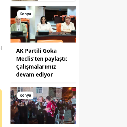
süreç: Son
durum
açıklandı
Konya
i
AK Partili Göka
Meclis'ten paylaştı:
Çalışmalarımız
devam ediyor
Konya