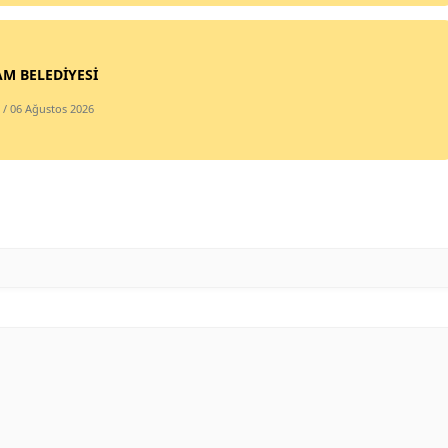
Mersin
İstanbul
M BELEDİYESİ
İzmir
/ 06 Ağustos 2026
Kars
Kastamonu
Kayseri
Kırklareli
Kırşehir
Kocaeli
Konya
Kütahya