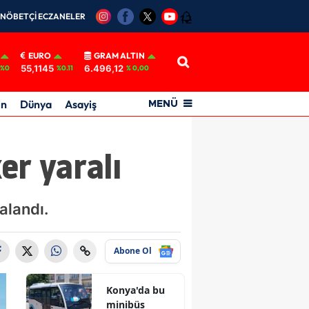
NÖBETÇİ ECZANELER
12
EURO
GRAM ALTIN
55,1145
6.496,12
%0
%0.11
% 0,00
in
Dünya
Asayiş
MENÜ
er yaralı
alandı.
Abone Ol
Konya'da bu
minibüs