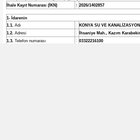
:
İhale Kayıt Numarası (İKN)
2026/1402857
1- İdarenin
:
1.1.
Adı
KONYA SU VE KANALİZASYON
:
1.2.
Adresi
İhsaniye Mah., Kazım Karabek
:
1.3.
Telefon numarası
03322216100
1.4.
İhale dokümanının görülebileceği
:
https://ekap.kik.gov.tr/EKAP/
ve indirilebileceği internet sayfası
2- İhalenin
:
2.1.
Tarih ve Saati
27.08.2026 - 11:00
2.2.
Yapılacağı (e-tekliflerin
:
HOROZLUHAN MAH. ALBAYRAK 
açılacağı) adres
3- İhale konusu mal alımının
:
3.1.
Adı
DALGIÇ POMPA VE DALGIÇ M
MUHTELİF ÖZELLİKLERDE 24
:
3.2.
Niteliği, türü ve miktarı
Ayrıntılı bilgiye EKAP’ta yer a
:
3.3.
Yapılacağı/teslim edileceği yer
KOSKİ GENEL MÜDÜRLÜĞÜ ME
:
3.4.
Süresi/teslim tarihi
SÖZLEŞMENİN İMZALANMASINI
:
3.5.
İşe başlama tarihi
SÖZLEŞMENİN İMZALANDIĞI T