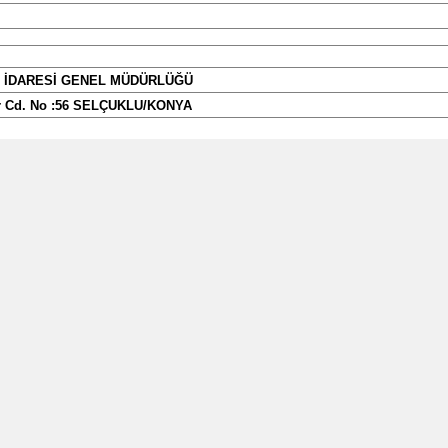
Samsun
Siirt
 İDARESİ GENEL MÜDÜRLÜĞÜ
ir Cd. No :56 SELÇUKLU/KONYA
Sinop
Sivas
Tekirdağ
Tokat
CAD. NO:38/219 2.KAT İHALE BÜROSU SELÇUKLU/KONYA
Trabzon
Tunceli
OTOR ALIMI
6 ADET DALGIÇ POMPA MUHTELİF ÖZELLİKLERDE 347 ADET DALGIÇ 
Şanlıurfa
lan ihale dokümanı içinde bulunan idari şartnameden ulaşılabilir.
RAM ARİF BİLGE TESİSLERİ AMBARI
Uşak
 MÜTEAKİP 60 TAKVİM GÜNÜ İÇERİSİNDE TEK PARTİ HALİNDE TESLİ
Van
ARİH İŞE BAŞLAMA TARİHİDİR