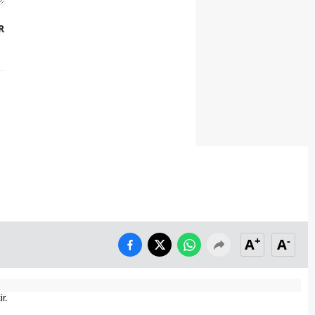
R
+
-
A
A
r.