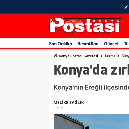
Son Dakika
Resmi İlan
Güncel
Tü
Konya
Kony
Konya Postası Gazetesi
Konya'da zırh
Konya'nın Ereğli ilçesind
MELİKE SAĞLIK
Editör