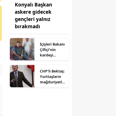
Konyalı Başkan
askere gidecek
gençleri yalnız
bırakmadı
İçişleri Bakanı
Çiftçi'nin
kardeşi
hastaneye
kaldırıldı!
CHP'li Bektaş:
Yurttaşların
mağduriyetler
ini Meclis'te
haykırıyoruz