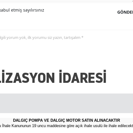
Malatya
abul etmiş sayılırsınız
GÖNDE
Manisa
Kahramanmaraş
 ilgili yorum yok, ilk yorumu siz yazın, tartışalım *
Mardin
Muğla
Muş
İZASYON İDARESİ
Nevşehir
Niğde
Ordu
Rize
DALGIÇ POMPA VE DALGIÇ MOTOR SATIN ALINACAKTIR
İhale Kanununun 19 uncu maddesine göre açık ihale usulü ile ihale edilecekti
Sakarya