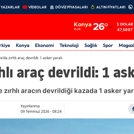
YAZARLAR
VİDEOLAR
DÖVİZ PİYASALARI
ALTIN FİYATLARI
Adana
Konya
26
°
DOLAR
Adıyaman
47,5897
Açık
Afyonkarahisar
rkiye
Konya
Ekonomi
Teknoloji
Sağlık
Spor
Magaz
Ağrı
a'da zırhlı araç devrildi: 1 asker yaralı
lı araç devrildi: 1 ask
Amasya
Ankara
e zırhlı aracın devrildiği kazada 1 asker yar
Antalya
Artvin
Yayınlanma
09 Temmuz 2026 - 08:24
Aydın
Balıkesir