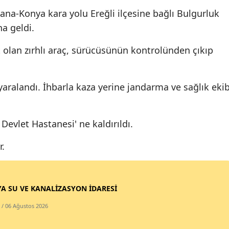
dana-Konya kara yolu Ereğli ilçesine bağlı Bulgurluk
Edirne
a geldi.
Elazığ
it olan zırhlı araç, sürücüsünün kontrolünden çıkıp
Erzincan
Erzurum
 yaralandı. İhbarla kaza yerine jandarma ve sağlık ekib
Eskişehir
Gaziantep
 Devlet Hastanesi' ne kaldırıldı.
Giresun
r.
Gümüşhane
Hakkari
A SU VE KANALİZASYON İDARESİ
Hatay
/ 06 Ağustos 2026
Isparta