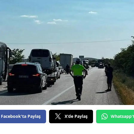
Bilecik
Bingöl
Bitlis
Bolu
Burdur
Bursa
Çanakkale
Çankırı
Çorum
Facebook'ta Paylaş
X'de Paylaş
Whatsapp'
Denizli
Diyarbakır