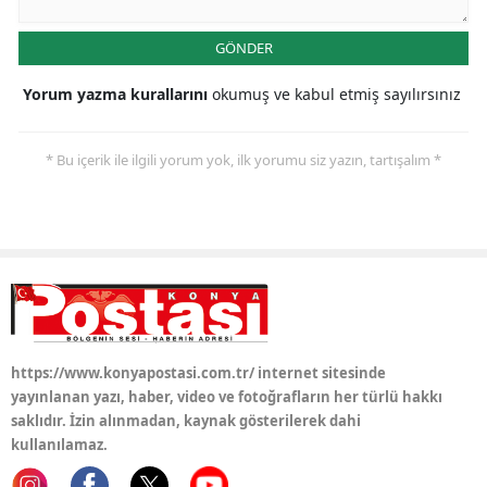
Yalova
GÖNDER
Karabük
Yorum yazma kurallarını
okumuş ve kabul etmiş sayılırsınız
Kilis
* Bu içerik ile ilgili yorum yok, ilk yorumu siz yazın, tartışalım *
Osmaniye
Düzce
https://www.konyapostasi.com.tr/ internet sitesinde
yayınlanan yazı, haber, video ve fotoğrafların her türlü hakkı
saklıdır. İzin alınmadan, kaynak gösterilerek dahi
kullanılamaz.