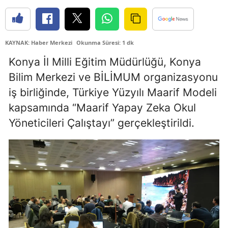
Edirne
Elazığ
KAYNAK: Haber Merkezi
Okunma Süresi: 1 dk
Erzincan
Konya İl Milli Eğitim Müdürlüğü, Konya
Bilim Merkezi ve BİLİMUM organizasyonu
Erzurum
iş birliğinde, Türkiye Yüzyılı Maarif Modeli
Eskişehir
kapsamında “Maarif Yapay Zeka Okul
Gaziantep
Yöneticileri Çalıştayı” gerçekleştirildi.
Giresun
Gümüşhane
Hakkari
Hatay
Isparta