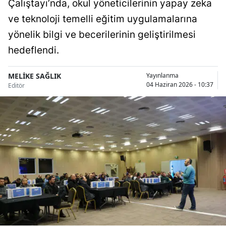
Çalıştayı’nda, okul yöneticilerinin yapay zeka
Bilecik
ve teknoloji temelli eğitim uygulamalarına
Bingöl
yönelik bilgi ve becerilerinin geliştirilmesi
hedeflendi.
Bitlis
Bolu
MELİKE SAĞLIK
Yayınlanma
04 Haziran 2026 - 10:37
Editör
Burdur
Bursa
Çanakkale
Çankırı
Çorum
Denizli
Diyarbakır