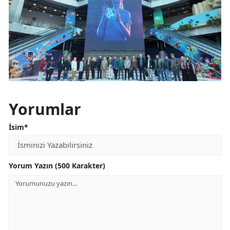
Yozgat
Zonguldak
Aksaray
Bayburt
Karaman
Yorumlar
Kırıkkale
İsim*
Batman
Yorum Yazın (500 Karakter)
Şırnak
Bartın
Ardahan
Iğdır