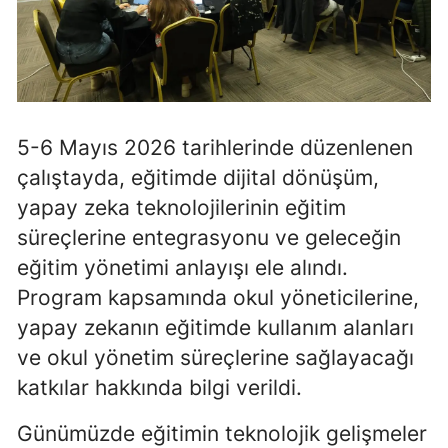
Mersin
İstanbul
İzmir
5-6 Mayıs 2026 tarihlerinde düzenlenen
Kars
çalıştayda, eğitimde dijital dönüşüm,
Kastamonu
yapay zeka teknolojilerinin eğitim
Kayseri
süreçlerine entegrasyonu ve geleceğin
eğitim yönetimi anlayışı ele alındı.
Kırklareli
Program kapsamında okul yöneticilerine,
Kırşehir
yapay zekanın eğitimde kullanım alanları
ve okul yönetim süreçlerine sağlayacağı
Kocaeli
katkılar hakkında bilgi verildi.
Konya
Günümüzde eğitimin teknolojik gelişmeler
Kütahya