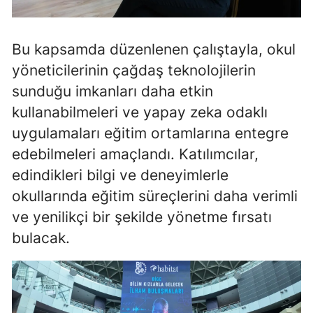
Samsun
Bu kapsamda düzenlenen çalıştayla, okul
Siirt
yöneticilerinin çağdaş teknolojilerin
Sinop
sunduğu imkanları daha etkin
Sivas
kullanabilmeleri ve yapay zeka odaklı
uygulamaları eğitim ortamlarına entegre
Tekirdağ
edebilmeleri amaçlandı. Katılımcılar,
Tokat
edindikleri bilgi ve deneyimlerle
okullarında eğitim süreçlerini daha verimli
Trabzon
ve yenilikçi bir şekilde yönetme fırsatı
Tunceli
bulacak.
Şanlıurfa
Uşak
Van