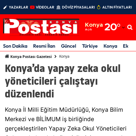
YAZARLAR
VİDEOLAR
DÖVİZ PİYASALARI
ALTIN FİYATLARI
Adana
Konya
20
°
Adıyaman
Açık
Afyonkarahisar
Son Dakika
Resmi İlan
Güncel
Türkiye
Konya
Ekon
Ağrı
Konya
Konya Postası Gazetesi
Konya’da yapay zeka okul
Amasya
yöneticileri çalıştayı
Ankara
düzenlendi
Antalya
Artvin
Konya İl Milli Eğitim Müdürlüğü, Konya Bilim
Aydın
Merkezi ve BİLİMUM iş birliğinde
gerçekleştirilen Yapay Zeka Okul Yöneticileri
Balıkesir