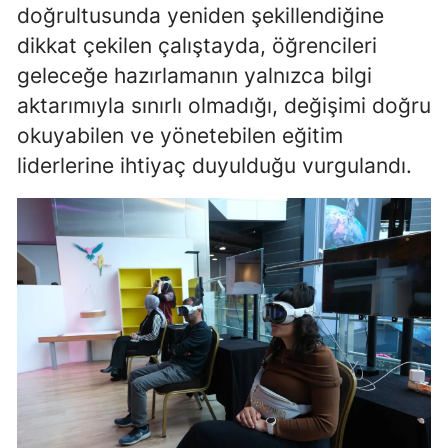
doğrultusunda yeniden şekillendiğine
Malatya
dikkat çekilen çalıştayda, öğrencileri
geleceğe hazırlamanın yalnızca bilgi
Manisa
aktarımıyla sınırlı olmadığı, değişimi doğru
Kahramanmaraş
okuyabilen ve yönetebilen eğitim
Mardin
liderlerine ihtiyaç duyulduğu vurgulandı.
Muğla
Muş
Nevşehir
Niğde
Ordu
Rize
Sakarya