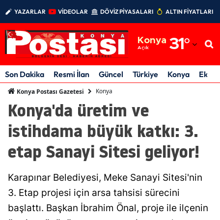
YAZARLAR
VİDEOLAR
DÖVİZ PİYASALARI
ALTIN FİYATLARI
Adana
Konya
31
°
Adıyaman
Açık
Afyonkarahisar
Son Dakika
Resmi İlan
Güncel
Türkiye
Konya
Ekon
Ağrı
Konya
Konya Postası Gazetesi
Konya'da üretim ve
Amasya
istihdama büyük katkı: 3.
Ankara
etap Sanayi Sitesi geliyor!
Antalya
Artvin
Karapınar Belediyesi, Meke Sanayi Sitesi'nin
Aydın
3. Etap projesi için arsa tahsisi sürecini
başlattı. Başkan İbrahim Önal, proje ile ilçenin
Balıkesir