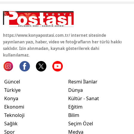
Yozgat
Zonguldak
Aksaray
https://www.konyapostasi.com.tr/ internet sitesinde
yayınlanan yazı, haber, video ve fotoğrafların her türlü hakkı
Bayburt
saklıdır. İzin alınmadan, kaynak gösterilerek dahi
kullanılamaz.
Karaman
Kırıkkale
Güncel
Resmi İlanlar
Batman
Türkiye
Dünya
Şırnak
Konya
Kültür - Sanat
Ekonomi
Eğitim
Bartın
Teknoloji
Bilim
Ardahan
Sağlık
Seçim Özel
Spor
Medya
Iğdır