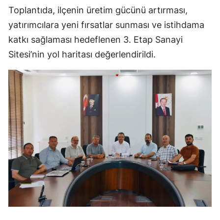
Toplantıda, ilçenin üretim gücünü artırması,
Mersin
yatırımcılara yeni fırsatlar sunması ve istihdama
İstanbul
katkı sağlaması hedeflenen 3. Etap Sanayi
İzmir
Sitesi’nin yol haritası değerlendirildi.
Kars
Kastamonu
Kayseri
Kırklareli
Kırşehir
Kocaeli
Konya
Kütahya