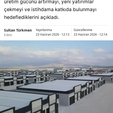
üretim gücünü artırmayı, yeni yatırımlar
Bilecik
çekmeyi ve istihdama katkıda bulunmayı
Bingöl
hedeflediklerini açıkladı.
Bitlis
Sultan Türkmen
Yayınlanma
Güncellenme
23 Haziran 2026 - 12:13
23 Haziran 2026 - 12:14
Editör
Bolu
Burdur
Bursa
Çanakkale
Çankırı
Çorum
Denizli
Diyarbakır