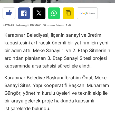
Edirne
Elazığ
KAYNAK: Fatmagül KIZMAZ
Okunma Süresi: 1 dk
Erzincan
Karapınar Belediyesi, ilçenin sanayi ve üretim
Erzurum
kapasitesini artıracak önemli bir yatırım için yeni
Eskişehir
bir adım attı. Meke Sanayi 1. ve 2. Etap Sitelerinin
ardından planlanan 3. Etap Sanayi Sitesi projesi
Gaziantep
kapsamında arsa tahsisi süreci ele alındı.
Giresun
Karapınar Belediye Başkanı İbrahim Önal, Meke
Gümüşhane
Sanayi Sitesi Yapı Kooperatifi Başkanı Muharrem
Hakkari
Güngör, yönetim kurulu üyeleri ve teknik ekip ile
bir araya gelerek proje hakkında kapsamlı
Hatay
istişarelerde bulundu.
Isparta