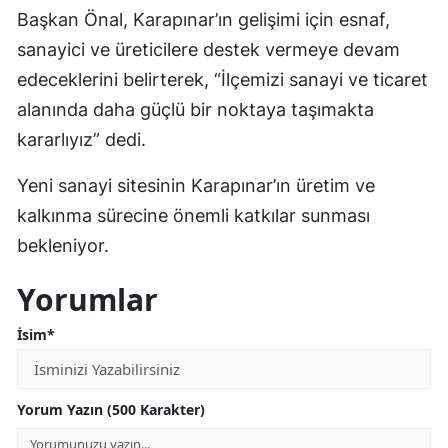
Başkan Önal, Karapınar’ın gelişimi için esnaf,
Malatya
sanayici ve üreticilere destek vermeye devam
Manisa
edeceklerini belirterek, “İlçemizi sanayi ve ticaret
alanında daha güçlü bir noktaya taşımakta
Kahramanmaraş
kararlıyız” dedi.
Mardin
Yeni sanayi sitesinin Karapınar’ın üretim ve
Muğla
kalkınma sürecine önemli katkılar sunması
Muş
bekleniyor.
Nevşehir
Yorumlar
Niğde
İsim*
Ordu
Rize
Yorum Yazın (500 Karakter)
Sakarya