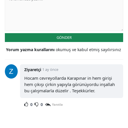
Samsun
Siirt
Sinop
GÖNDER
Sivas
Yorum yazma kurallarını
okumuş ve kabul etmiş sayılırsınız
Tekirdağ
Tokat
Ziyaretçi
1 ay önce
Hocam cevreyollarda Karapınar in hem girişi
Trabzon
hem çıkışı çirkin yapıyla görünüyordu inşallah
bu çalışmalarla düzelir . Teşekkürler.
Tunceli
Şanlıurfa
0
0
Yanıtla
Uşak
Van