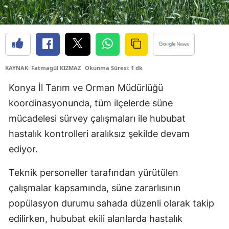
Edirne
Elazığ
Erzincan
KAYNAK: Fatmagül KIZMAZ
Okunma Süresi: 1 dk
Erzurum
Konya İl Tarım ve Orman Müdürlüğü
Eskişehir
koordinasyonunda, tüm ilçelerde süne
Gaziantep
mücadelesi sürvey çalışmaları ile hububat
hastalık kontrolleri aralıksız şekilde devam
Giresun
ediyor.
Gümüşhane
Teknik personeller tarafından yürütülen
Hakkari
çalışmalar kapsamında, süne zararlısının
Hatay
popülasyon durumu sahada düzenli olarak takip
edilirken, hububat ekili alanlarda hastalık
Isparta