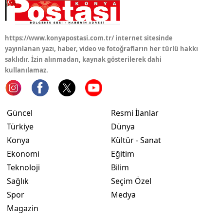
Yozgat
Zonguldak
https://www.konyapostasi.com.tr/ internet sitesinde
yayınlanan yazı, haber, video ve fotoğrafların her türlü hakkı
Aksaray
saklıdır. İzin alınmadan, kaynak gösterilerek dahi
kullanılamaz.
Bayburt
Karaman
Güncel
Resmi İlanlar
Kırıkkale
Türkiye
Dünya
Batman
Konya
Kültür - Sanat
Ekonomi
Eğitim
Şırnak
Teknoloji
Bilim
Bartın
Sağlık
Seçim Özel
Spor
Medya
Ardahan
Magazin
Iğdır