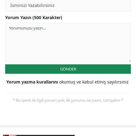
Samsun
Yorum Yazın (500 Karakter)
Siirt
Sinop
Sivas
Tekirdağ
GÖNDER
Tokat
Yorum yazma kurallarını
okumuş ve kabul etmiş sayılırsınız
Trabzon
Tunceli
* Bu içerik ile ilgili yorum yok, ilk yorumu siz yazın, tartışalım *
Şanlıurfa
Uşak
Van