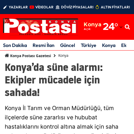
YAZARLAR
VİDEOLAR
DÖVİZ PİYASALARI
ALTIN FİYATLARI
Adana
Konya
24
°
Adıyaman
Açık
Afyonkarahisar
Son Dakika
Resmi İlan
Güncel
Türkiye
Konya
Ekon
Ağrı
Konya
Konya Postası Gazetesi
Konya’da süne alarmı:
Amasya
Ekipler mücadele için
Ankara
sahada!
Antalya
Artvin
Konya İl Tarım ve Orman Müdürlüğü, tüm
Aydın
ilçelerde süne zararlısı ve hububat
hastalıklarını kontrol altına almak için saha
Balıkesir