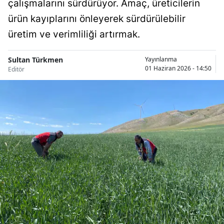
çalışmalarını sürdürüyor. Amaç, üreticilerin
Bilecik
ürün kayıplarını önleyerek sürdürülebilir
Bingöl
üretim ve verimliliği artırmak.
Bitlis
Sultan Türkmen
Yayınlanma
01 Haziran 2026 - 14:50
Editör
Bolu
Burdur
Bursa
Çanakkale
Çankırı
Çorum
Denizli
Diyarbakır