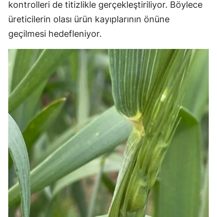
kontrolleri de titizlikle gerçekleştiriliyor. Böylece
Mersin
üreticilerin olası ürün kayıplarının önüne
geçilmesi hedefleniyor.
İstanbul
İzmir
Kars
Kastamonu
Kayseri
Kırklareli
Kırşehir
Kocaeli
Konya
Kütahya