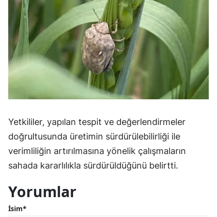
Malatya
Manisa
Kahramanmaraş
Mardin
Muğla
Muş
Yetkililer, yapılan tespit ve değerlendirmeler
Nevşehir
doğrultusunda üretimin sürdürülebilirliği ile
verimliliğin artırılmasına yönelik çalışmaların
Niğde
sahada kararlılıkla sürdürüldüğünü belirtti.
Ordu
Yorumlar
Rize
İsim*
Sakarya