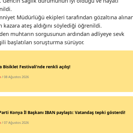
dı. Gencin sağlık durumunun iyi olduğu ve hayati
Mersin
ildi.
niyet Müdürlüğü ekipleri tarafından gözaltına alına
İstanbul
n kazara ateş aldığını söylediği öğrenildi.
İzmir
eden muhtarın sorgusunun ardından adliyeye sevk
gili başlatılan soruşturma sürüyor.
Kars
Kastamonu
 Bisiklet Festivali’nde renkli açılış!
Kayseri
a
/ 08 Ağustos 2026
Kırklareli
Kırşehir
Kocaeli
Parti Konya İl Başkanı IBAN paylaştı: Vatandaş tepki gösterdi!
Konya
a
/ 07 Ağustos 2026
Kütahya