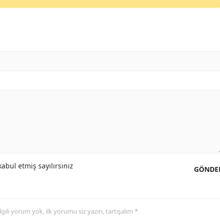
Malatya
Manisa
Kahramanmaraş
Mardin
Muğla
Muş
Nevşehir
Niğde
abul etmiş sayılırsınız
GÖNDE
Ordu
Rize
 ilgili yorum yok, ilk yorumu siz yazın, tartışalım *
Sakarya