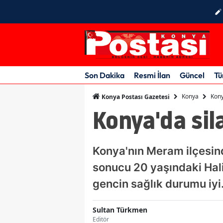
Son Dakika
Resmi İlan
Güncel
Tü
Konya
Kony
Konya Postası Gazetesi
Konya'da sil
Konya'nın Meram ilçesind
sonucu 20 yaşındaki Hali
gencin sağlık durumu iyi
Sultan Türkmen
Editör