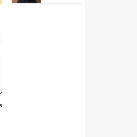
merkezden il
başkanlığına
çıkarma
R