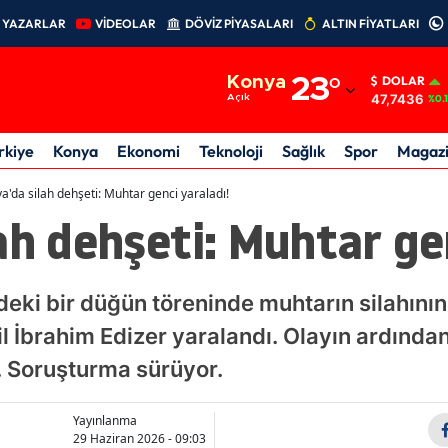
YAZARLAR
VİDEOLAR
DÖVİZ PİYASALARI
ALTIN FİYATLARI
Adana
Konya
23
°
DOLAR
Adıyaman
47,7436
Açık
%0.
Afyonkarahisar
rkiye
Konya
Ekonomi
Teknoloji
Sağlık
Spor
Magaz
Ağrı
a'da silah dehşeti: Muhtar genci yaraladı!
ah dehşeti: Muhtar gen
Amasya
Ankara
eki bir düğün töreninde muhtarın silahının
Antalya
l İbrahim Edizer yaralandı. Olayın ardından
Artvin
. Soruşturma sürüyor.
Aydın
Yayınlanma
Balıkesir
29 Haziran 2026 - 09:03