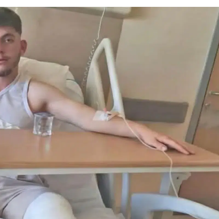
Bilecik
Bingöl
Bitlis
Bolu
Burdur
Bursa
Çanakkale
Çankırı
Çorum
Denizli
Diyarbakır