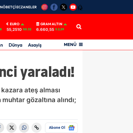
NÖBETÇİ ECZANELER
12
EURO
GRAM ALTIN
55,2510
6.660,55
18
%0.32
% 2,59
in
Dünya
Asayiş
MENÜ
ci yaraladı!
 kazara ateş alması
 muhtar gözaltına alındı;
Abone Ol