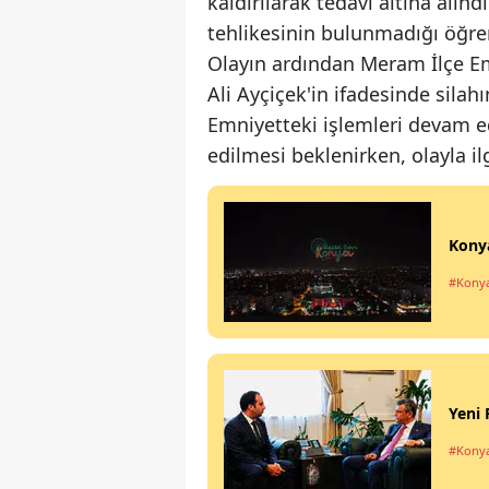
kaldırılarak tedavi altına alın
tehlikesinin bulunmadığı öğren
Olayın ardından Meram İlçe Em
Ali Ayçiçek'in ifadesinde silahı
Emniyetteki işlemleri devam 
edilmesi beklenirken, olayla il
Konya
#Kony
Yeni 
#Kony