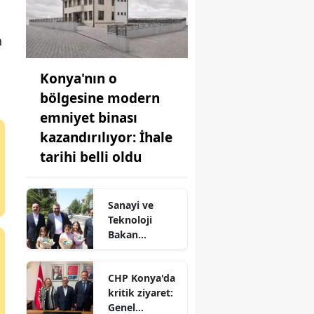
n
Konya'nın o
bölgesine modern
emniyet binası
kazandırılıyor: İhale
tarihi belli oldu
Sanayi ve
Teknoloji
Bakan
Yardımcısı
Oruç Baba
CHP Konya'da
İnan Ilgın'da!
kritik ziyaret:
Genel