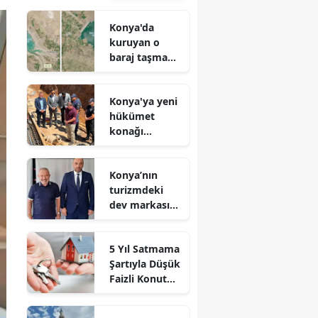
Konya'da
kuruyan o
baraj taşma
noktasına
geldi
Konya'ya yeni
hükümet
konağı
geliyor: Temel
atıldı
Konya’nın
turizmdeki
dev markası
Nusret Argun,
Et sektöründe
5 Yıl Satmama
de zirveye
Şartıyla Düşük
oynuyor
Faizli Konut
Kredisi
Geliyor!