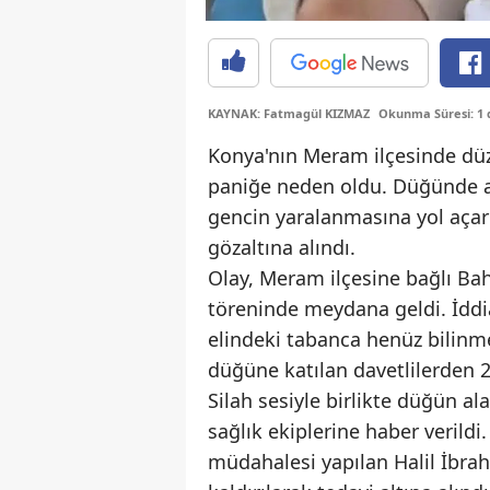
KAYNAK: Fatmagül KIZMAZ
Okunma Süresi: 1 
Konya'nın Meram ilçesinde düz
paniğe neden oldu. Düğünde a
gencin yaralanmasına yol açark
gözaltına alındı.
Olay, Meram ilçesine bağlı Ba
töreninde meydana geldi. İddia
elindeki tabanca henüz bilinm
düğüne katılan davetlilerden 20
Silah sesiyle birlikte düğün al
sağlık ekiplerine haber verildi.
müdahalesi yapılan Halil İbra