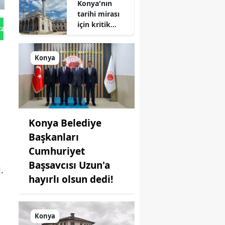
Konya'nın
tarihi mirası
için kritik
tan Gönder
süreç: Son
durum
açıklandı
Konya
Konya Belediye
Başkanları
Cumhuriyet
Başsavcısı Uzun'a
.
hayırlı olsun dedi!
Konya