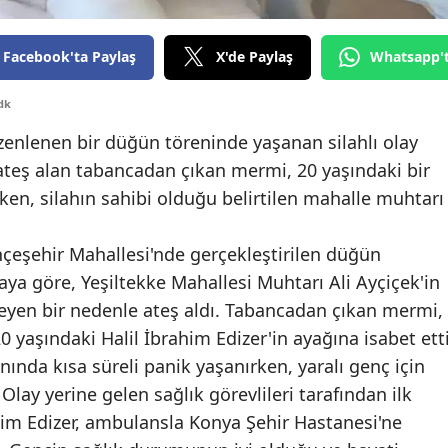
Edirne
Facebook'ta Paylaş
X'de Paylaş
Whatsapp'
Elazığ
dk
Erzincan
enlenen bir düğün töreninde yaşanan silahlı olay
Erzurum
teş alan tabancadan çıkan mermi, 20 yaşındaki bir
Eskişehir
en, silahın sahibi olduğu belirtilen mahalle muhtarı
Gaziantep
hçeşehir Mahallesi'nde gerçekleştirilen düğün
Giresun
ya göre, Yeşiltekke Mahallesi Muhtarı Ali Ayçiçek'in
eyen bir nedenle ateş aldı. Tabancadan çıkan mermi,
Gümüşhane
 yaşındaki Halil İbrahim Edizer'in ayağına isabet etti
Hakkari
anında kısa süreli panik yaşanırken, yaralı genç için
 Olay yerine gelen sağlık görevlileri tarafından ilk
Hatay
him Edizer, ambulansla Konya Şehir Hastanesi'ne
Isparta