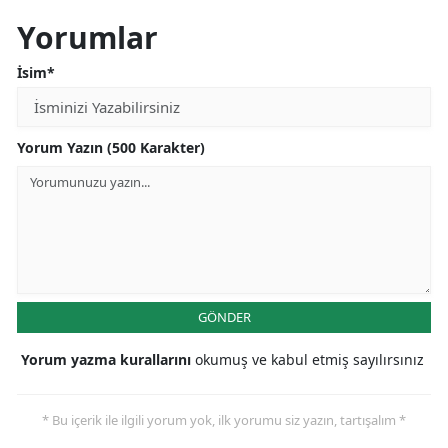
Edirne
Yorumlar
Elazığ
İsim*
Erzincan
Yorum Yazın (500 Karakter)
Erzurum
Eskişehir
Gaziantep
Giresun
Gümüşhane
GÖNDER
Hakkari
Yorum yazma kurallarını
okumuş ve kabul etmiş sayılırsınız
Hatay
* Bu içerik ile ilgili yorum yok, ilk yorumu siz yazın, tartışalım *
Isparta