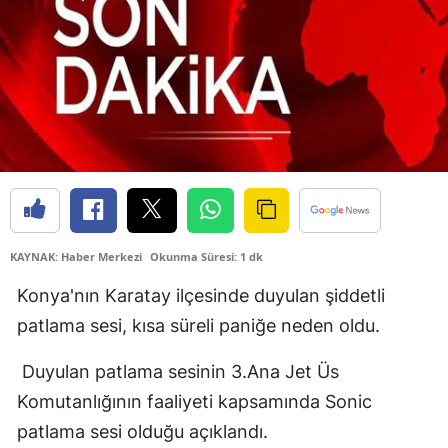
Bilecik
Bingöl
Bitlis
Bolu
Burdur
Bursa
KAYNAK: Haber Merkezi
Okunma Süresi: 1 dk
Çanakkale
Konya'nın Karatay ilçesinde duyulan şiddetli
Çankırı
patlama sesi, kısa süreli paniğe neden oldu.
Çorum
Duyulan patlama sesinin 3.Ana Jet Üs
Denizli
Komutanlığının faaliyeti kapsamında Sonic
patlama sesi olduğu açıklandı.
Diyarbakır