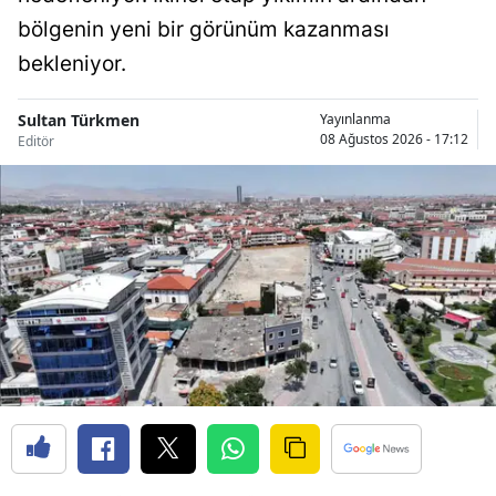
bölgenin yeni bir görünüm kazanması
Malatya
bekleniyor.
Manisa
Sultan Türkmen
Yayınlanma
Kahramanmaraş
08 Ağustos 2026 - 17:12
Editör
Mardin
Muğla
Muş
Nevşehir
Niğde
Ordu
Rize
Sakarya