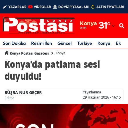
YAZARLAR
VİDEOLAR
DÖVİZ PİYASALARI
ALTIN FİYATLARI
Adana
Konya
31
°
Adıyaman
Açık
Afyonkarahisar
Son Dakika
Resmi İlan
Güncel
Türkiye
Konya
Ekon
Ağrı
Konya
Konya Postası Gazetesi
Konya'da patlama sesi
Amasya
duyuldu!
Ankara
Antalya
BÜŞRA NUR GEÇER
Yayınlanma
29 Haziran 2026 - 16:15
Editör
Artvin
Aydın
Balıkesir