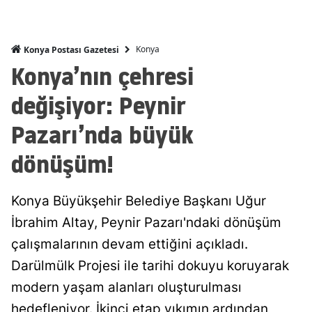
Mersin
İstanbul
Konya
Konya Postası Gazetesi
Konya’nın çehresi
İzmir
değişiyor: Peynir
Kars
Pazarı’nda büyük
Kastamonu
dönüşüm!
Kayseri
Kırklareli
Konya Büyükşehir Belediye Başkanı Uğur
Kırşehir
İbrahim Altay, Peynir Pazarı'ndaki dönüşüm
çalışmalarının devam ettiğini açıkladı.
Kocaeli
Darülmülk Projesi ile tarihi dokuyu koruyarak
Konya
modern yaşam alanları oluşturulması
Kütahya
hedefleniyor. İkinci etap yıkımın ardından