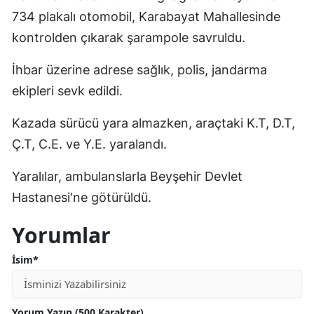
734 plakalı otomobil, Karabayat Mahallesinde
Edirne
kontrolden çıkarak şarampole savruldu.
Elazığ
İhbar üzerine adrese sağlık, polis, jandarma
Erzincan
ekipleri sevk edildi.
Erzurum
Kazada sürücü yara almazken, araçtaki K.T, D.T,
Eskişehir
Ç.T, C.E. ve Y.E. yaralandı.
Gaziantep
Yaralılar, ambulanslarla Beyşehir Devlet
Giresun
Hastanesi'ne götürüldü.
Gümüşhane
Yorumlar
Hakkari
İsim*
Hatay
Isparta
Yorum Yazın (500 Karakter)