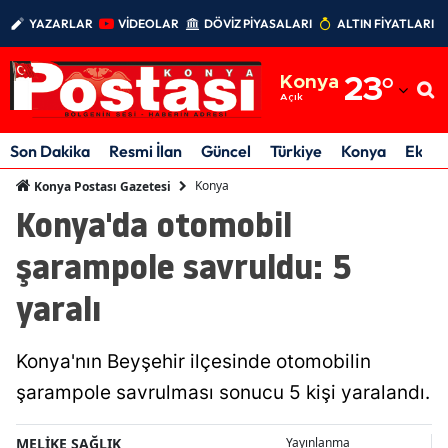
YAZARLAR
VİDEOLAR
DÖVİZ PİYASALARI
ALTIN FİYATLARI
Adana
Konya
23
°
Adıyaman
Açık
Afyonkarahisar
Son Dakika
Resmi İlan
Güncel
Türkiye
Konya
Ekon
Ağrı
Konya
Konya Postası Gazetesi
Konya'da otomobil
Amasya
şarampole savruldu: 5
Ankara
yaralı
Antalya
Artvin
Konya'nın Beyşehir ilçesinde otomobilin
Aydın
şarampole savrulması sonucu 5 kişi yaralandı.
Balıkesir
MELİKE SAĞLIK
Yayınlanma