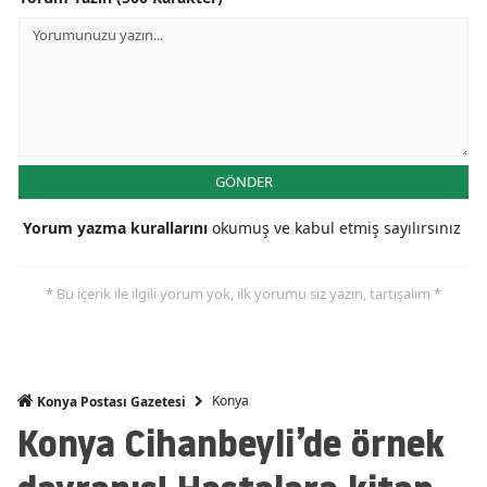
Mersin
İstanbul
İzmir
Kars
GÖNDER
Kastamonu
Yorum yazma kurallarını
okumuş ve kabul etmiş sayılırsınız
Kayseri
* Bu içerik ile ilgili yorum yok, ilk yorumu siz yazın, tartışalım *
Kırklareli
Kırşehir
Kocaeli
Konya
Konya Postası Gazetesi
Konya Cihanbeyli’de örnek
Konya
Kütahya