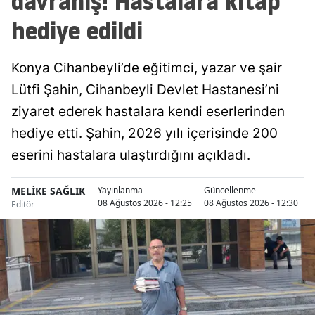
davranış! Hastalara kitap
hediye edildi
Malatya
Manisa
Konya Cihanbeyli’de eğitimci, yazar ve şair
Kahramanmaraş
Lütfi Şahin, Cihanbeyli Devlet Hastanesi’ni
Mardin
ziyaret ederek hastalara kendi eserlerinden
hediye etti. Şahin, 2026 yılı içerisinde 200
Muğla
eserini hastalara ulaştırdığını açıkladı.
Muş
MELİKE SAĞLIK
Yayınlanma
Güncellenme
Nevşehir
08 Ağustos 2026 - 12:25
08 Ağustos 2026 - 12:30
Editör
Niğde
Ordu
Rize
Sakarya