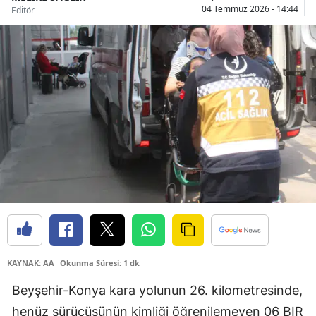
04 Temmuz 2026 - 14:44
Editör
Bilecik
Bingöl
Bitlis
Bolu
Burdur
Bursa
Çanakkale
Çankırı
Çorum
KAYNAK: AA
Okunma Süresi: 1 dk
Denizli
Beyşehir-Konya kara yolunun 26. kilometresinde,
Diyarbakır
henüz sürücüsünün kimliği öğrenilemeyen 06 BIR