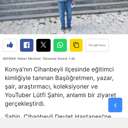
Samsun
Siirt
Sinop
Sivas
Tekirdağ
KAYNAK: Haber Merkezi
Okunma Süresi: 1 dk
Konya’nın Cihanbeyli ilçesinde eğitimci
Tokat
kimliğiyle tanınan Başöğretmen, yazar,
Trabzon
şair, araştırmacı, koleksiyoner ve
Tunceli
YouTuber Lütfi Şahin, anlamlı bir ziyaret
gerçekleştirdi.
Şanlıurfa
Uşak
Şahin, Cihanbeyli Devlet Hastanesi’ne
giderek tedavi gören hastaları ziyaret
Van