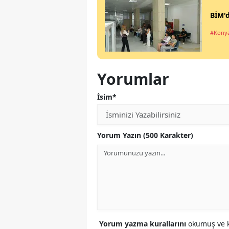
BİM'd
#Kony
Yorumlar
İsim*
Yorum Yazın (500 Karakter)
Yorum yazma kurallarını
okumuş ve k