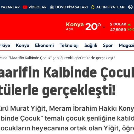
YAZARLAR
VİDEOLAR
DÖVİZ PİYASALARI
ALTIN FİYATLARI
Adana
Konya
20
°
DOLAR
Adıyaman
47,5989
Açık
%0.
Afyonkarahisar
rkiye
Konya
Ekonomi
Teknoloji
Sağlık
Spor
Magaz
Ağrı
a'da "Maarifin Kalbinde Çocuk" şenliği renkli görüntülerle gerçekleşti!
arifin Kalbinde Çocuk
Amasya
Ankara
tülerle gerçekleşti!
Antalya
Artvin
dürü Murat Yiğit, Meram İbrahim Hakkı Konya
Aydın
binde Çocuk” temalı çocuk şenliğine katıldı
çocukların heyecanına ortak olan Yiğit, öğr
Balıkesir