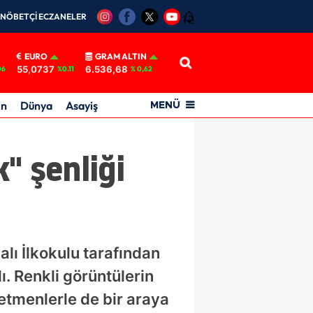
NÖBETÇİ ECZANELER
12
EURO
GRAM ALTIN
55,0737
6.536,68
06
%0.11
% 0,62
in
Dünya
Asayiş
MENÜ
" şenliği
lı İlkokulu tarafından
. Renkli görüntülerin
etmenlerle de bir araya