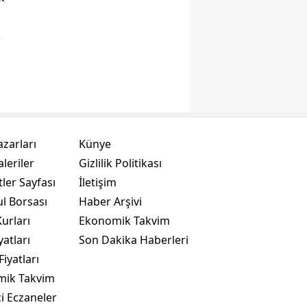
azarları
Künye
leriler
Gizlilik Politikası
ler Sayfası
İletişim
ul Borsası
Haber Arşivi
urları
Ekonomik Takvim
yatları
Son Dakika Haberleri
Fiyatları
mik Takvim
i Eczaneler