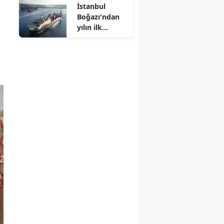
İstanbul
yetişiyor
Boğazı'ndan
yılın ilk
yarısında 19
bin 277 gemi
geçti