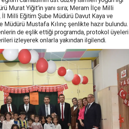
ürü Murat Yiğit’in yanı sıra; Meram İlçe Milli
Malatya
, İl Milli Eğitim Şube Müdürü Davut Kaya ve
Manisa
e Müdürü Mustafa Kılınç şenlikte hazır bulundu.
nlerin de eşlik ettiği programda, protokol üyeleri
Kahramanmaraş
ileri izleyerek onlarla yakından ilgilendi.
Mardin
Muğla
Muş
Nevşehir
Niğde
Ordu
Rize
Sakarya