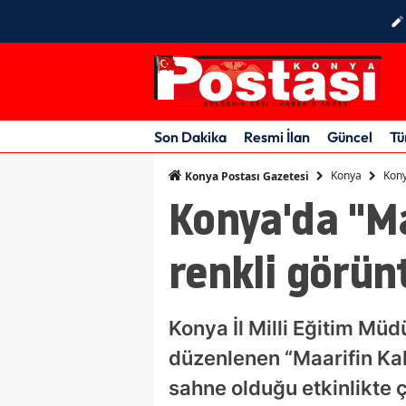
Son Dakika
Resmi İlan
Güncel
Tü
Konya
Kony
Konya Postası Gazetesi
Konya'da "Ma
renkli görün
Konya İl Milli Eğitim Mü
düzenlenen “Maarifin Kal
sahne olduğu etkinlikte 