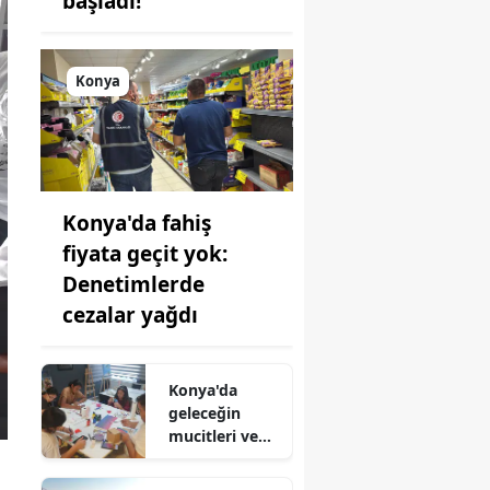
başladı!
Konya
Konya'da fahiş
fiyata geçit yok:
Denetimlerde
cezalar yağdı
Konya'da
geleceğin
mucitleri ve
sanatçıları bu
atölyelerde