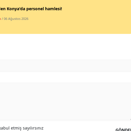
en Konya'da personel hamlesi!
Yozgat
a
/ 06 Ağustos 2026
Zonguldak
Aksaray
Bayburt
Karaman
Kırıkkale
Batman
Şırnak
Bartın
Ardahan
abul etmiş sayılırsınız
GÖNDE
Iğdır