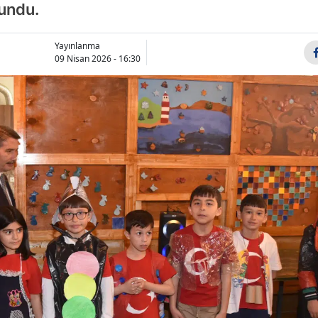
lundu.
Bilecik
Bingöl
Yayınlanma
09 Nisan 2026 - 16:30
Bitlis
Bolu
Burdur
Bursa
Çanakkale
Çankırı
Çorum
Denizli
Diyarbakır