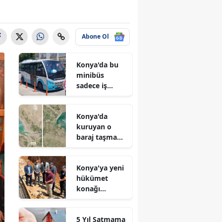
Abone Ol
Konya'da bu
minibüs
sadece iş
arayanlar için
çalışıyor!
Konya'da
kuruyan o
baraj taşma
noktasına
geldi
Konya'ya yeni
hükümet
konağı
geliyor: Temel
atıldı
5 Yıl Satmama