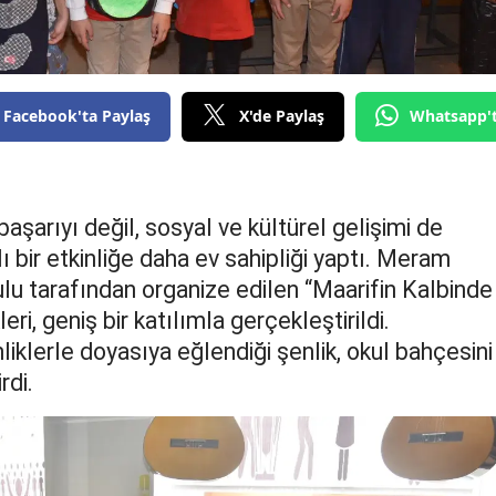
Edirne
Elazığ
Facebook'ta Paylaş
X'de Paylaş
Whatsapp'
Erzincan
Erzurum
Eskişehir
şarıyı değil, sosyal ve kültürel gelişimi de
Gaziantep
 bir etkinliğe daha ev sahipliği yaptı. Meram
ulu tarafından organize edilen “Maarifin Kalbinde
Giresun
i, geniş bir katılımla gerçekleştirildi.
Gümüşhane
nliklerle doyasıya eğlendiği şenlik, okul bahçesini
rdi.
Hakkari
Hatay
Isparta