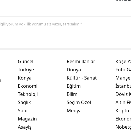
Yalova
Karabük
 ilgili yorum yok, ilk yorumu siz yazın, tartışalım *
Kilis
Osmaniye
Düzce
Güncel
Resmi İlanlar
Köşe Y
Türkiye
Dünya
Foto Ga
Konya
Kültür - Sanat
Manşet
t
Ekonomi
Eğitim
İstanb
Teknoloji
Bilim
Döviz K
Sağlık
Seçim Özel
Altın Fi
Spor
Medya
Kripto 
Magazin
Ekono
Asayiş
Nöbetç