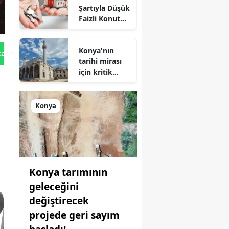
Şartıyla Düşük
Faizli Konut
Kredisi
Geliyor!
Konya'nın
tan Gönder
tarihi mirası
için kritik
süreç: Son
durum
açıklandı
Konya
Konya tarımının
geleceğini
değiştirecek
projede geri sayım