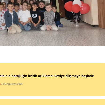
Samsun
Siirt
Sinop
Sivas
Tekirdağ
Tokat
Trabzon
Tunceli
'nın o barajı için kritik açıklama: Seviye düşmeye başladı!
a
/ 06 Ağustos 2026
Şanlıurfa
Uşak
Van