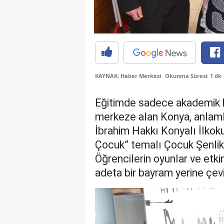
KAYNAK: Haber Merkezi
Okunma Süresi: 1 dk
Eğitimde sadece akademik ba
merkeze alan Konya, anlamlı
İbrahim Hakkı Konyalı İlkok
Çocuk” temalı Çocuk Şenlikler
Öğrencilerin oyunlar ve etki
adeta bir bayram yerine çevi