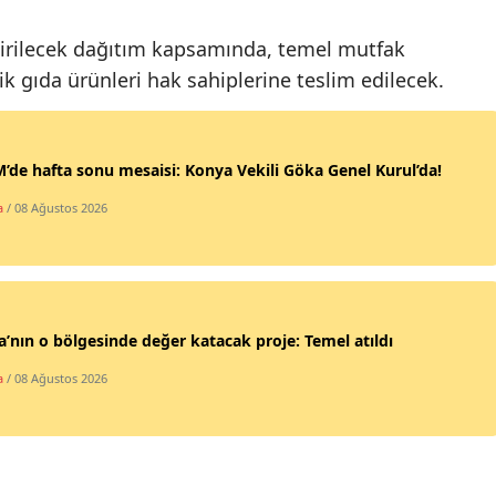
Samsun
tirilecek dağıtım kapsamında, temel mutfak
ik gıda ürünleri hak sahiplerine teslim edilecek.
Siirt
Sinop
de hafta sonu mesaisi: Konya Vekili Göka Genel Kurul’da!
Sivas
a
/ 08 Ağustos 2026
Tekirdağ
Tokat
Trabzon
’nın o bölgesinde değer katacak proje: Temel atıldı
Tunceli
a
/ 08 Ağustos 2026
Şanlıurfa
Uşak
Van