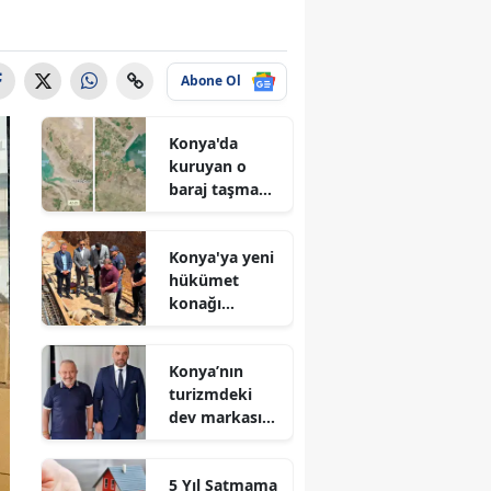
Abone Ol
Konya'da
kuruyan o
baraj taşma
noktasına
geldi
Konya'ya yeni
hükümet
konağı
geliyor: Temel
atıldı
Konya’nın
turizmdeki
dev markası
Nusret Argun,
Et sektöründe
5 Yıl Satmama
de zirveye