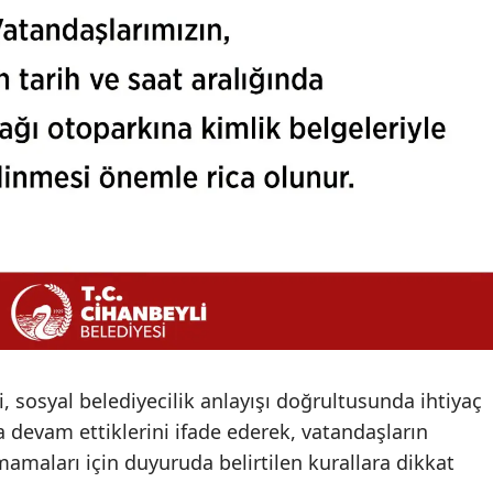
Malatya
Manisa
Kahramanmaraş
Mardin
Muğla
Muş
Nevşehir
Niğde
Ordu
ri, sosyal belediyecilik anlayışı doğrultusunda ihtiyaç
a devam ettiklerini ifade ederek, vatandaşların
Rize
amaları için duyuruda belirtilen kurallara dikkat
Sakarya