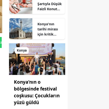
Şartıyla Düşük
oynuyor
Faizli Konut
Kredisi
Geliyor!
Konya'nın
tarihi mirası
için kritik
süreç: Son
tan Gönder
durum
açıklandı
Konya
Konya'nın o
bölgesinde festival
coşkusu: Çocukların
yüzü güldü