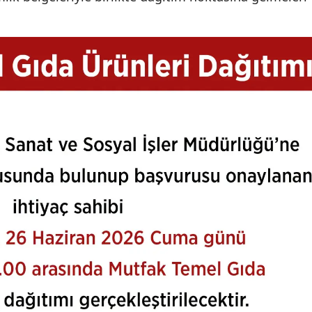
Mersin
İstanbul
İzmir
Kars
Kastamonu
Kayseri
Kırklareli
Kırşehir
Kocaeli
Konya
Kütahya