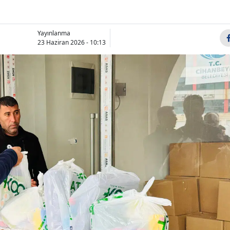
Bilecik
Bingöl
Yayınlanma
23 Haziran 2026 - 10:13
Bitlis
Bolu
Burdur
Bursa
Çanakkale
Çankırı
Çorum
Denizli
Diyarbakır