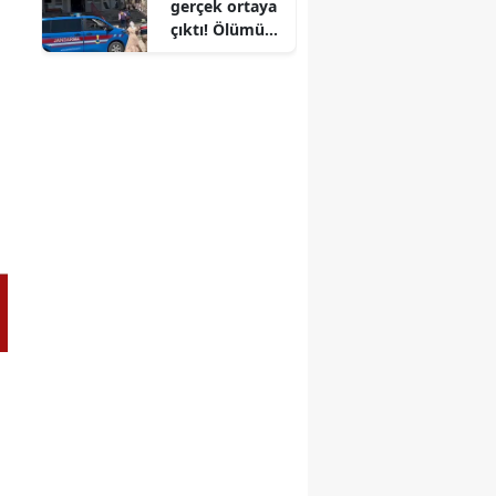
gerçek ortaya
çıktı! Ölümü
intihar
değilmiş