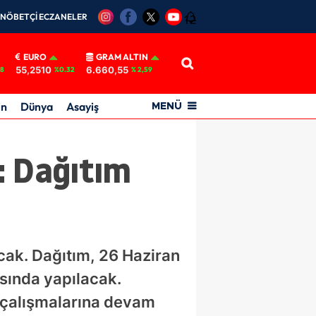
NÖBETÇİ ECZANELER
12
EURO
GRAM ALTIN
55,2510
6.660,55
18
%0.32
% 2,59
in
Dünya
Asayiş
MENÜ
k: Dağıtım
acak. Dağıtım, 26 Haziran
sında yapılacak.
k çalışmalarına devam