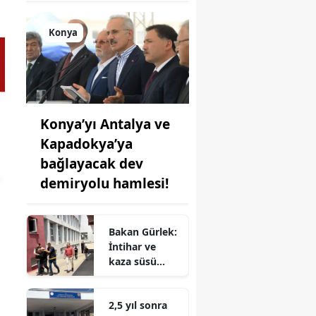
Konya
Konya’yı Antalya ve
Kapadokya’ya
bağlayacak dev
demiryolu hamlesi!
Bakan Gürlek:
İntihar ve
kaza süsü
verilen iki
ölüm olayı
2,5 yıl sonra
aydınlatıldı