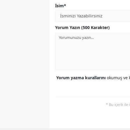
İsim*
Yorum Yazın (500 Karakter)
Yorum yazma kurallarını
okumuş ve k
* Bu içerik ile