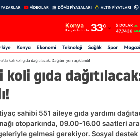
YAZARLAR
VİDEOLAR
DÖVİZ PİYASALARI
ALTIN FİYATLARI
Adana
Konya
33
°
DOLAR
Adıyaman
47,7436
Parçalı bulutlu
%0.
Afyonkarahisar
rkiye
Konya
Ekonomi
Teknoloji
Sağlık
Spor
Magaz
Ağrı
a'da koli koli gıda dağıtılacak: Dağıtım yeri açıklandı!
i koli gıda dağıtılaca
Amasya
Ankara
ı!
Antalya
Artvin
htiyaç sahibi 551 aileye gıda yardımı dağıt
Aydın
ağı otoparkında, 09.00-16.00 saatleri ara
geleriyle gelmesi gerekiyor. Sosyal deste
Balıkesir