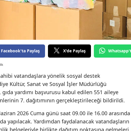
Edirne
Elazığ
Erzincan
Erzurum
Facebook'ta Paylaş
X'de Paylaş
Whatsapp'
Eskişehir
dk
Gaziantep
 sahibi vatandaşlara yönelik sosyal destek
Giresun
diye Kültür, Sanat ve Sosyal İşler Müdürlüğü
Gümüşhane
, gıda yardımı başvurusu kabul edilen 551 aileye
erinin 7. dağıtımının gerçekleştirileceği bildirildi.
Hakkari
aziran 2026 Cuma günü saat 09.00 ile 16.00 arasında
Hatay
da yapılacak. Yardımdan faydalanacak vatandaşların
Isparta
imlik belgeleriyle birlikte dağıtım noktasına gelmeleri