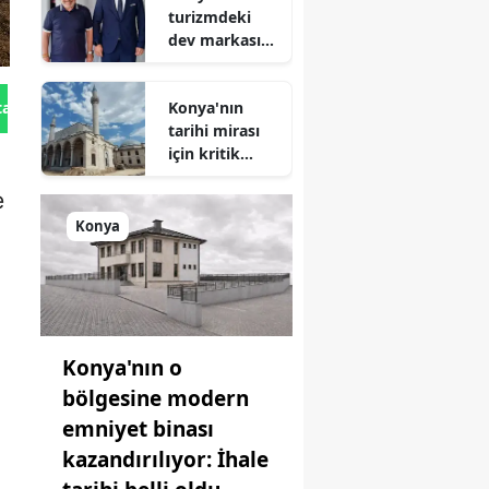
turizmdeki
dev markası
Nusret Argun,
Et sektöründe
Konya'nın
tan Gönder
de zirveye
tarihi mirası
oynuyor
için kritik
süreç: Son
e
durum
açıklandı
Konya
Konya'nın o
bölgesine modern
emniyet binası
kazandırılıyor: İhale