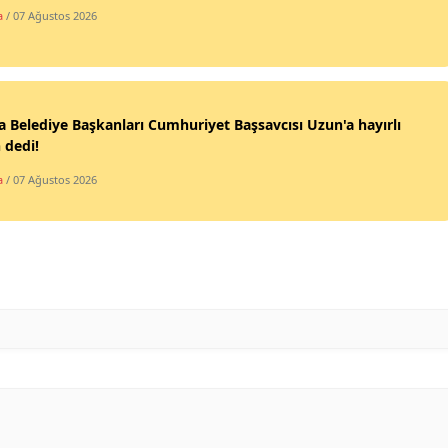
a
/ 07 Ağustos 2026
Yozgat
Zonguldak
Aksaray
 Belediye Başkanları Cumhuriyet Başsavcısı Uzun'a hayırlı
 dedi!
Bayburt
a
/ 07 Ağustos 2026
Karaman
Kırıkkale
Batman
Şırnak
Bartın
Ardahan
Iğdır