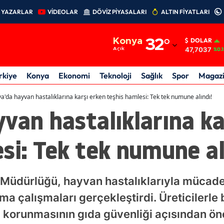
YAZARLAR
VİDEOLAR
DÖVİZ PİYASALARI
ALTIN FİYATLARI
Adana
Konya
32
°
DOLAR
Adıyaman
47,7037
Açık
%0.1
Afyonkarahisar
rkiye
Konya
Ekonomi
Teknoloji
Sağlık
Spor
Magaz
Ağrı
a'da hayvan hastalıklarına karşı erken teşhis hamlesi: Tek tek numune alındı!
van hastalıklarına ka
Amasya
Ankara
si: Tek tek numune al
Antalya
Artvin
 Müdürlüğü, hayvan hastalıklarıyla mücad
Aydın
 çalışmaları gerçekleştirdi. Üreticilerle 
ın korunmasının gıda güvenliği açısından ön
Balıkesir