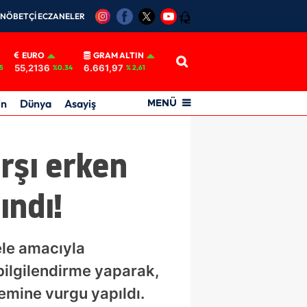
NÖBETÇİ ECZANELER
12
EURO
GRAM ALTIN
55,2136
6.661,97
5
%0.34
% 2,61
in
Dünya
Asayiş
MENÜ
rşı erken
ındı!
ele amacıyla
bilgilendirme yaparak,
emine vurgu yapıldı.