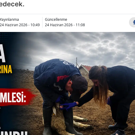
 edecek.
Bilecik
Bingöl
Yayınlanma
Güncellenme
24 Haziran 2026 - 10:49
24 Haziran 2026 - 11:08
Bitlis
Bolu
Burdur
Bursa
Çanakkale
Çankırı
Çorum
Denizli
Diyarbakır