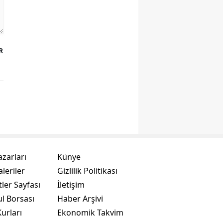
R
azarları
Künye
leriler
Gizlilik Politikası
ler Sayfası
İletişim
ul Borsası
Haber Arşivi
urları
Ekonomik Takvim