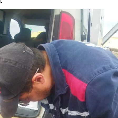
.
Mersin
İstanbul
İzmir
Kars
Kastamonu
Kayseri
Kırklareli
Kırşehir
Kocaeli
Konya
Kütahya