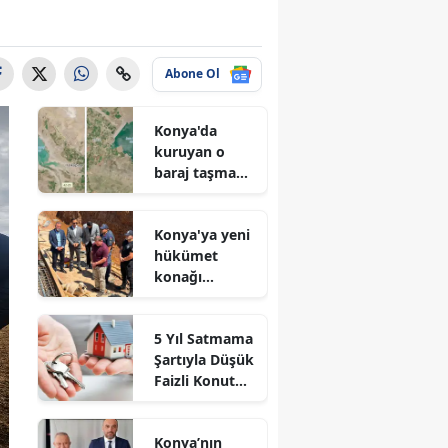
Abone Ol
Konya'da
kuruyan o
baraj taşma
noktasına
geldi
Konya'ya yeni
hükümet
konağı
geliyor: Temel
atıldı
5 Yıl Satmama
Şartıyla Düşük
Faizli Konut
Kredisi
Geliyor!
Konya’nın