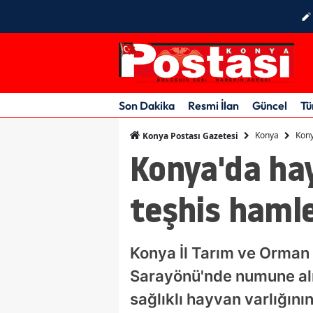
Son Dakika
Resmi İlan
Güncel
Tü
Konya
Kony
Konya Postası Gazetesi
Konya'da hay
teşhis hamle
Konya İl Tarım ve Orman
Sarayönü'nde numune alma
sağlıklı hayvan varlığın