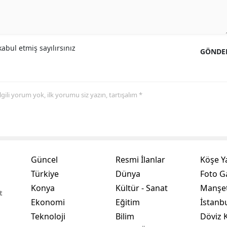
Yalova
Karabük
abul etmiş sayılırsınız
GÖNDE
Kilis
Osmaniye
 ilgili yorum yok, ilk yorumu siz yazın, tartışalım *
Düzce
Güncel
Resmi İlanlar
Köşe Y
Türkiye
Dünya
Foto Ga
Konya
Kültür - Sanat
Manşet
t
Ekonomi
Eğitim
İstanb
Teknoloji
Bilim
Döviz K