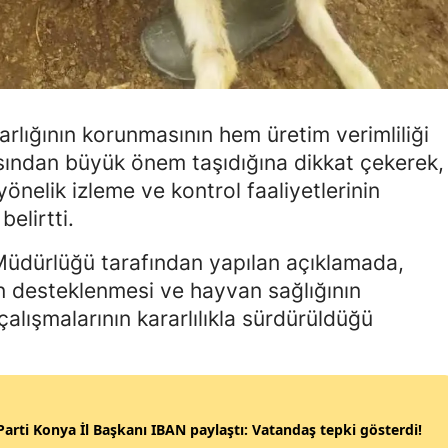
Samsun
Siirt
Sinop
 varlığının korunmasının hem üretim verimliliği
Sivas
sından büyük önem taşıdığına dikkat çekerek,
önelik izleme ve kontrol faaliyetlerinin
Tekirdağ
elirtti.
Tokat
Müdürlüğü tarafından yapılan açıklamada,
Trabzon
ın desteklenmesi ve hayvan sağlığının
lışmalarının kararlılıkla sürdürüldüğü
Tunceli
Şanlıurfa
Uşak
Parti Konya İl Başkanı IBAN paylaştı: Vatandaş tepki gösterdi!
Van