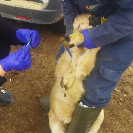
Malatya
Manisa
Kahramanmaraş
Mardin
Muğla
Muş
Nevşehir
Niğde
Ordu
Rize
Sakarya