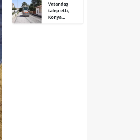
Vatandaş
çıkarma
talep etti,
Konya
Belediyesi
harekete
geçti!