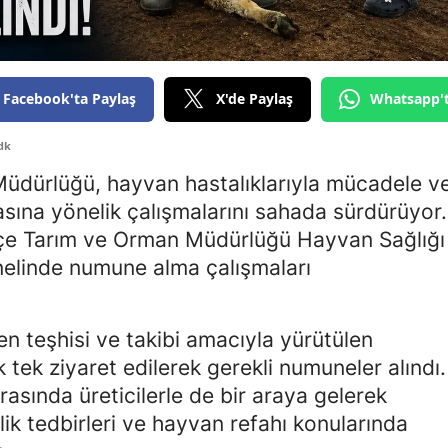
Edirne
Elazığ
Facebook'ta Paylaş
X'de Paylaş
Whatsapp'
Erzincan
Erzurum
dk
üdürlüğü, hayvan hastalıklarıyla mücadele v
Eskişehir
sına yönelik çalışmalarını sahada sürdürüyor.
Gaziantep
çe Tarım ve Orman Müdürlüğü Hayvan Sağlığı
enelinde numune alma çalışmaları
Giresun
Gümüşhane
en teşhisi ve takibi amacıyla yürütülen
Hakkari
 tek ziyaret edilerek gerekli numuneler alındı.
ırasında üreticilerle de bir araya gelerek
Hatay
ik tedbirleri ve hayvan refahı konularında
Isparta