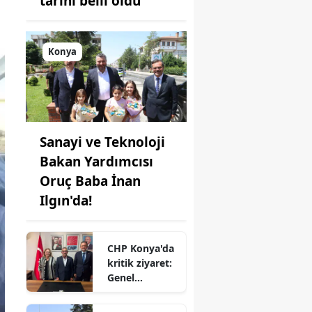
tarihi belli oldu
Konya
Sanayi ve Teknoloji
Bakan Yardımcısı
Oruç Baba İnan
Ilgın'da!
CHP Konya'da
kritik ziyaret:
Genel
merkezden il
başkanlığına