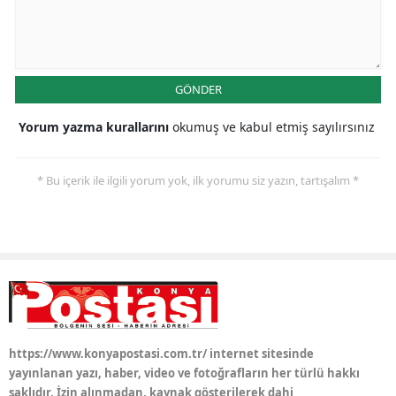
Samsun
Siirt
GÖNDER
Sinop
Yorum yazma kurallarını
okumuş ve kabul etmiş sayılırsınız
Sivas
Tekirdağ
* Bu içerik ile ilgili yorum yok, ilk yorumu siz yazın, tartışalım *
Tokat
Trabzon
Tunceli
Şanlıurfa
https://www.konyapostasi.com.tr/ internet sitesinde
Uşak
yayınlanan yazı, haber, video ve fotoğrafların her türlü hakkı
Van
saklıdır. İzin alınmadan, kaynak gösterilerek dahi