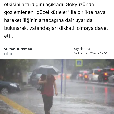
etkisini artırdığını açıkladı. Gökyüzünde
Bilecik
gözlemlenen "güzel kütleler" ile birlikte hava
Bingöl
hareketliliğinin artacağına dair uyarıda
Bitlis
bulunarak, vatandaşları dikkatli olmaya davet
etti.
Bolu
Burdur
Sultan Türkmen
Yayınlanma
09 Haziran 2026 - 17:51
Editör
Bursa
Çanakkale
Çankırı
Çorum
Denizli
Diyarbakır