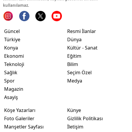
kullanılamaz.
Yozgat
Zonguldak
Güncel
Resmi İlanlar
Aksaray
Türkiye
Dünya
Bayburt
Konya
Kültür - Sanat
Ekonomi
Eğitim
Karaman
Teknoloji
Bilim
Kırıkkale
Sağlık
Seçim Özel
Spor
Medya
Batman
Magazin
Şırnak
Asayiş
Bartın
Köşe Yazarları
Künye
Foto Galeriler
Gizlilik Politikası
Ardahan
Manşetler Sayfası
İletişim
Iğdır