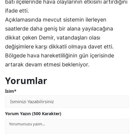
batı ilçelerinde hava olaylarının etkisini artırdığını
Malatya
ifade etti.
Açıklamasında mevcut sistemin ilerleyen
Manisa
saatlerde daha geniş bir alana yayılacağına
Kahramanmaraş
dikkat çeken Demir, vatandaşları olası
Mardin
değişimlere karşı dikkatli olmaya davet etti.
Bölgede hava hareketliliğinin gün içerisinde
Muğla
artarak devam etmesi bekleniyor.
Muş
Yorumlar
Nevşehir
İsim*
Niğde
Ordu
Yorum Yazın (500 Karakter)
Rize
Sakarya