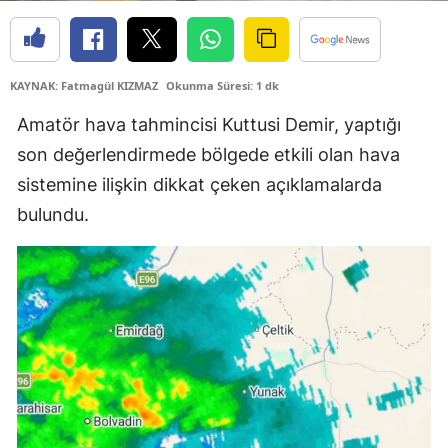
Edirne
Elazığ
KAYNAK: Fatmagül KIZMAZ
Okunma Süresi: 1 dk
Erzincan
Amatör hava tahmincisi Kuttusi Demir, yaptığı
Erzurum
son değerlendirmede bölgede etkili olan hava
sistemine ilişkin dikkat çeken açıklamalarda
Eskişehir
bulundu.
Gaziantep
Giresun
Gümüşhane
Hakkari
Hatay
Isparta