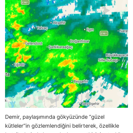
Mersin
İstanbul
İzmir
Kars
Kastamonu
Kayseri
Kırklareli
Kırşehir
Kocaeli
Demir, paylaşımında gökyüzünde “güzel
Konya
kütleler”in gözlemlendiğini belirterek, özellikle
Kütahya