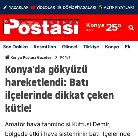
YAZARLAR
VİDEOLAR
DÖVİZ PİYASALARI
ALTIN FİYATLARI
Adana
Konya
25
°
Adıyaman
Açık
Afyonkarahisar
Son Dakika
Resmi İlan
Güncel
Türkiye
Konya
Ekon
Ağrı
Konya
Konya Postası Gazetesi
Konya'da gökyüzü
Amasya
hareketlendi: Batı
Ankara
ilçelerinde dikkat çeken
Antalya
kütle!
Artvin
Aydın
Amatör hava tahmincisi Kuttusi Demir,
Balıkesir
bölgede etkili hava sisteminin batı ilçelerinde