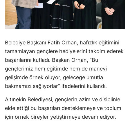
Mersin
İstanbul
İzmir
Belediye Başkanı Fatih Orhan, hafızlık eğitimini
Kars
tamamlayan gençlere hediyelerini takdim ederek
Kastamonu
başarılarını kutladı. Başkan Orhan, “Bu
Kayseri
gençlerimiz hem eğitimde hem de manevi
gelişimde örnek oluyor, geleceğe umutla
Kırklareli
bakmamızı sağlıyorlar” ifadelerini kullandı.
Kırşehir
Altınekin Belediyesi, gençlerin azim ve disiplinle
Kocaeli
elde ettiği bu başarıları desteklemeye ve toplum
Konya
için örnek bireyler yetiştirmeye devam ediyor.
Kütahya