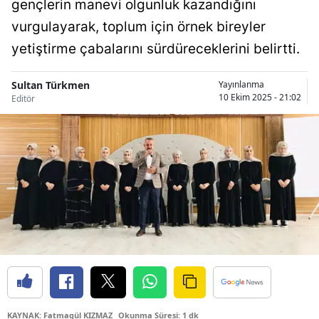
gençlerin manevi olgunluk kazandığını
Bilecik
vurgulayarak, toplum için örnek bireyler
Bingöl
yetiştirme çabalarını sürdüreceklerini belirtti.
Bitlis
Sultan Türkmen
Yayınlanma
10 Ekim 2025 - 21:02
Editör
Bolu
Burdur
Bursa
Çanakkale
Çankırı
Çorum
Denizli
Diyarbakır
KAYNAK: Fatmagül KIZMAZ
Okunma Süresi: 1 dk