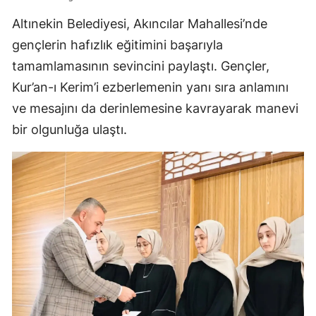
Edirne
Altınekin Belediyesi, Akıncılar Mahallesi’nde
gençlerin hafızlık eğitimini başarıyla
Elazığ
tamamlamasının sevincini paylaştı. Gençler,
Erzincan
Kur’an-ı Kerim’i ezberlemenin yanı sıra anlamını
Erzurum
ve mesajını da derinlemesine kavrayarak manevi
bir olgunluğa ulaştı.
Eskişehir
Gaziantep
Giresun
Gümüşhane
Hakkari
Hatay
Isparta