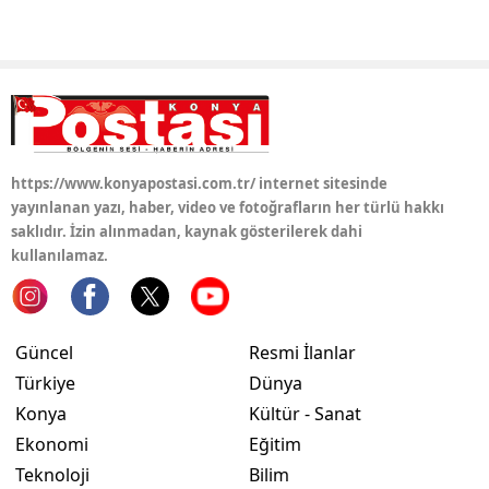
Samsun
Siirt
Sinop
Sivas
https://www.konyapostasi.com.tr/ internet sitesinde
yayınlanan yazı, haber, video ve fotoğrafların her türlü hakkı
Tekirdağ
saklıdır. İzin alınmadan, kaynak gösterilerek dahi
kullanılamaz.
Tokat
Trabzon
Tunceli
Güncel
Resmi İlanlar
Türkiye
Dünya
Şanlıurfa
Konya
Kültür - Sanat
Uşak
Ekonomi
Eğitim
Teknoloji
Bilim
Van