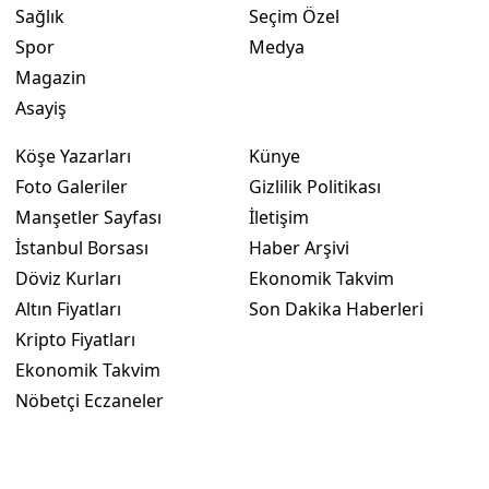
Sağlık
Seçim Özel
Yozgat
Spor
Medya
Magazin
Zonguldak
Asayiş
Aksaray
Köşe Yazarları
Künye
Bayburt
Foto Galeriler
Gizlilik Politikası
Manşetler Sayfası
İletişim
Karaman
İstanbul Borsası
Haber Arşivi
Kırıkkale
Döviz Kurları
Ekonomik Takvim
Altın Fiyatları
Son Dakika Haberleri
Batman
Kripto Fiyatları
Şırnak
Ekonomik Takvim
Bartın
Nöbetçi Eczaneler
Ardahan
Iğdır