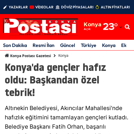
YAZARLAR
VİDEOLAR
DÖVİZ PİYASALARI
ALTIN FİYATLARI
Adana
Konya
23
°
Adıyaman
Açık
Afyonkarahisar
Son Dakika
Resmi İlan
Güncel
Türkiye
Konya
Ekon
Ağrı
Konya
Konya Postası Gazetesi
Konya'da gençler hafız
Amasya
oldu: Başkandan özel
Ankara
tebrik!
Antalya
Artvin
Altınekin Belediyesi, Akıncılar Mahallesi'nde
Aydın
hafızlık eğitimini tamamlayan gençleri kutladı.
Belediye Başkanı Fatih Orhan, başarılı
Balıkesir