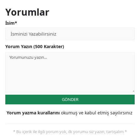
Yorumlar
Malatya
Manisa
İsim*
Kahramanmaraş
Yorum Yazın (500 Karakter)
Mardin
Muğla
Muş
Nevşehir
Niğde
GÖNDER
Ordu
Yorum yazma kurallarını
okumuş ve kabul etmiş sayılırsınız
Rize
* Bu içerik ile ilgili yorum yok, ilk yorumu siz yazın, tartışalım *
Sakarya