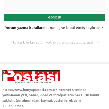
Yozgat
GÖNDER
Zonguldak
Yorum yazma kurallarını
okumuş ve kabul etmiş sayılırsınız
Aksaray
Bayburt
* Bu içerik ile ilgili yorum yok, ilk yorumu siz yazın, tartışalım *
Karaman
Kırıkkale
Batman
Şırnak
Bartın
https://www.konyapostasi.com.tr/ internet sitesinde
yayınlanan yazı, haber, video ve fotoğrafların her türlü hakkı
Ardahan
saklıdır. İzin alınmadan, kaynak gösterilerek dahi
kullanılamaz.
Iğdır