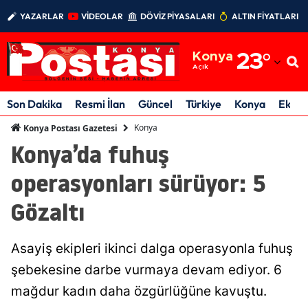
YAZARLAR
VİDEOLAR
DÖVİZ PİYASALARI
ALTIN FİYATLARI
Adana
Konya
23
°
Adıyaman
Açık
Afyonkarahisar
Son Dakika
Resmi İlan
Güncel
Türkiye
Konya
Ekon
Ağrı
Konya
Konya Postası Gazetesi
Konya’da fuhuş
Amasya
operasyonları sürüyor: 5
Ankara
Gözaltı
Antalya
Artvin
Asayiş ekipleri ikinci dalga operasyonla fuhuş
Aydın
şebekesine darbe vurmaya devam ediyor. 6
mağdur kadın daha özgürlüğüne kavuştu.
Balıkesir