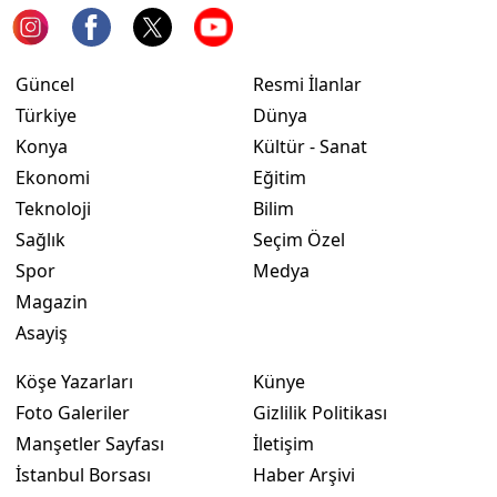
Yalova
Güncel
Resmi İlanlar
Karabük
Türkiye
Dünya
Kilis
Konya
Kültür - Sanat
Ekonomi
Eğitim
Osmaniye
Teknoloji
Bilim
Düzce
Sağlık
Seçim Özel
Spor
Medya
Magazin
Asayiş
Köşe Yazarları
Künye
Foto Galeriler
Gizlilik Politikası
Manşetler Sayfası
İletişim
İstanbul Borsası
Haber Arşivi