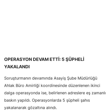
Mersin
İstanbul
İzmir
Kars
Kastamonu
Kayseri
OPERASYON DEVAM ETTİ: 5 ŞÜPHELİ
YAKALANDI
Kırklareli
Kırşehir
Soruşturmanın devamında Asayiş Şube Müdürlüğü
Ahlak Büro Amirliği koordinesinde düzenlenen ikinci
Kocaeli
dalga operasyonda ise, belirlenen adreslere eş zamanlı
Konya
baskın yapıldı. Operasyonlarda 5 şüpheli şahıs
yakalanarak gözaltına alındı.
Kütahya