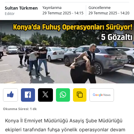
Bilecik
Sultan Türkmen
Yayınlanma
Güncellenme
29 Temmuz 2025 - 14:15
29 Temmuz 2025 - 14:20
Editör
Bingöl
Bitlis
Bolu
Burdur
Bursa
Çanakkale
Çankırı
Çorum
Okunma Süresi: 1 dk
Denizli
Konya İl Emniyet Müdürlüğü Asayiş Şube Müdürlüğü
Diyarbakır
ekipleri tarafından fuhşa yönelik operasyonlar devam