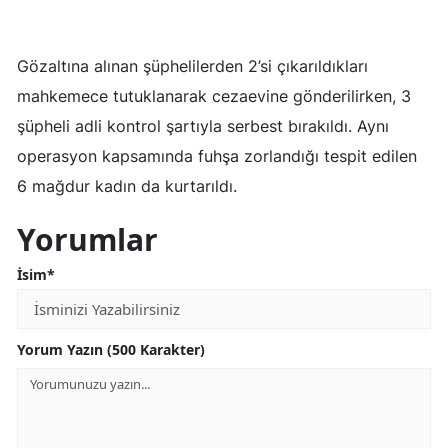
Samsun
Gözaltına alınan şüphelilerden 2’si çıkarıldıkları
Siirt
mahkemece tutuklanarak cezaevine gönderilirken, 3
Sinop
şüpheli adli kontrol şartıyla serbest bırakıldı. Aynı
operasyon kapsamında fuhşa zorlandığı tespit edilen
Sivas
6 mağdur kadın da kurtarıldı.
Tekirdağ
Yorumlar
Tokat
İsim*
Trabzon
Tunceli
Yorum Yazın (500 Karakter)
Şanlıurfa
Uşak
Van