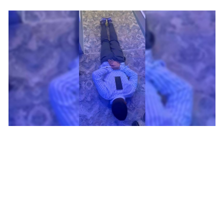
Malatya
Manisa
Kahramanmaraş
Mardin
Muğla
Muş
Nevşehir
Niğde
Ordu
Rize
Sakarya