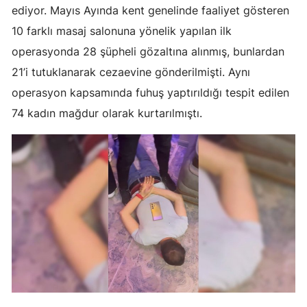
ediyor. Mayıs Ayında kent genelinde faaliyet gösteren
Edirne
10 farklı masaj salonuna yönelik yapılan ilk
Elazığ
operasyonda 28 şüpheli gözaltına alınmış, bunlardan
21’i tutuklanarak cezaevine gönderilmişti. Aynı
Erzincan
operasyon kapsamında fuhuş yaptırıldığı tespit edilen
Erzurum
74 kadın mağdur olarak kurtarılmıştı.
Eskişehir
Gaziantep
Giresun
Gümüşhane
Hakkari
Hatay
Isparta