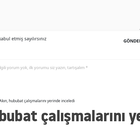
Malatya
Manisa
Kahramanmaraş
abul etmiş sayılırsınız
GÖNDE
Mardin
Muğla
 ilgili yorum yok, ilk yorumu siz yazın, tartışalım *
Muş
Nevşehir
Niğde
 Akın, hububat çalışmalarını yerinde inceledi
ububat çalışmalarını y
Ordu
Rize
Sakarya