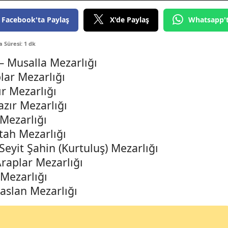
Edirne
Facebook'ta Paylaş
X'de Paylaş
Whatsapp'
Elazığ
Süresi: 1 dk
Erzincan
— Musalla Mezarlığı
lar Mezarlığı
Erzurum
r Mezarlığı
Eskişehir
azır Mezarlığı
 Mezarlığı
Gaziantep
ttah Mezarlığı
Giresun
yit Şahin (Kurtuluş) Mezarlığı
Gümüşhane
raplar Mezarlığı
 Mezarlığı
Hakkari
slan Mezarlığı
Hatay
Isparta