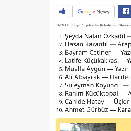
KAYNAK: Konya Büyükşehir Belediyesi
Okunma 
Şeyda Nalan Özkadif 
Hasan Karanfil — Arap
Bayram Çetiner — Yazı
Latife Küçükakkaş — Y
Mualla Aygün — Yazır
Ali Albayrak — Hacıfe
Süleyman Koyuncu — Se
Rahim Küçüktopal — A
Cahide Hatay — Üçler
Ahmet Gürbüz — Karaa