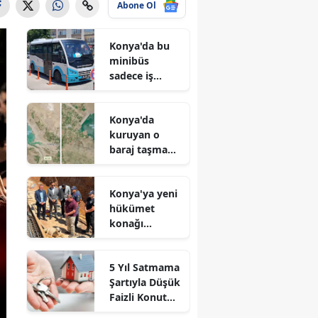
Abone Ol
Konya'da bu
minibüs
sadece iş
arayanlar için
çalışıyor!
Konya'da
kuruyan o
baraj taşma
noktasına
geldi
Konya'ya yeni
hükümet
konağı
geliyor: Temel
atıldı
5 Yıl Satmama
Şartıyla Düşük
Faizli Konut
Kredisi