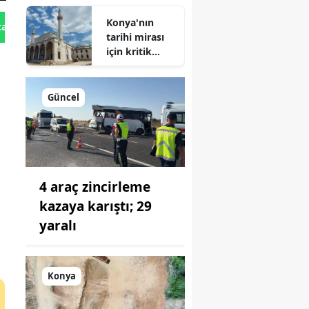
Geliyor!
Konya'nın
tan Gönder
tarihi mirası
için kritik
süreç: Son
durum
açıklandı
Güncel
4 araç zincirleme
kazaya karıştı; 29
yaralı
Konya