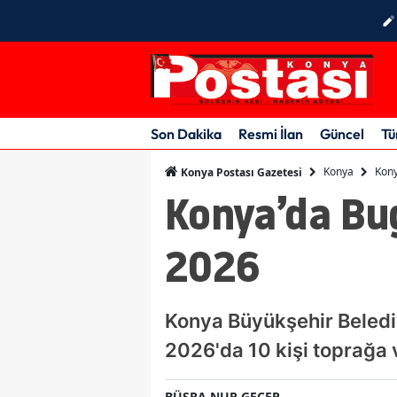
Son Dakika
Resmi İlan
Güncel
Tü
Konya
Kony
Konya Postası Gazetesi
Konya’da Bu
2026
Konya Büyükşehir Belediy
2026'da 10 kişi toprağa v
BÜŞRA NUR GEÇER