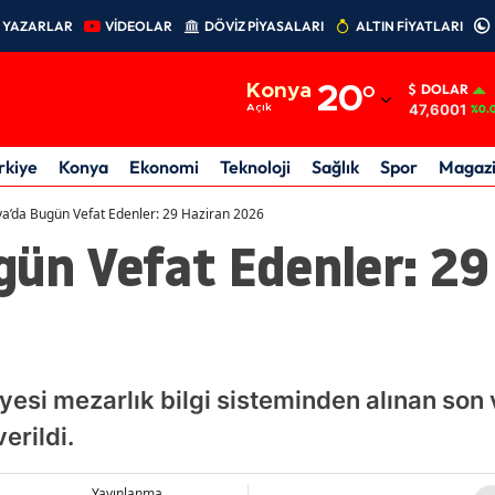
YAZARLAR
VİDEOLAR
DÖVİZ PİYASALARI
ALTIN FİYATLARI
Adana
Konya
20
°
DOLAR
Adıyaman
47,6001
Açık
%0.
Afyonkarahisar
rkiye
Konya
Ekonomi
Teknoloji
Sağlık
Spor
Magaz
Ağrı
a’da Bugün Vefat Edenler: 29 Haziran 2026
gün Vefat Edenler: 29
Amasya
Ankara
Antalya
Artvin
esi mezarlık bilgi sisteminden alınan son 
Aydın
erildi.
Balıkesir
Yayınlanma