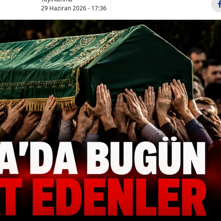
29 Haziran 2026 - 17:36
Bilecik
Bingöl
Bitlis
Bolu
Burdur
Bursa
Çanakkale
Çankırı
Çorum
Denizli
Diyarbakır