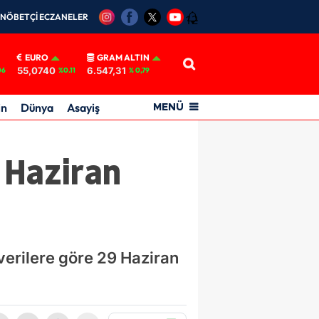
NÖBETÇİ ECZANELER
12
EURO
GRAM ALTIN
55,0740
6.547,31
06
%0.11
% 0,79
in
Dünya
Asayiş
MENÜ
 Haziran
verilere göre 29 Haziran