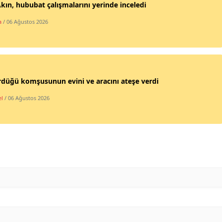
Akın, hububat çalışmalarını yerinde inceledi
Mersin
a
/ 06 Ağustos 2026
İstanbul
İzmir
Kars
düğü komşusunun evini ve aracını ateşe verdi
Kastamonu
l
/ 06 Ağustos 2026
Kayseri
Kırklareli
Kırşehir
Kocaeli
Konya
Kütahya