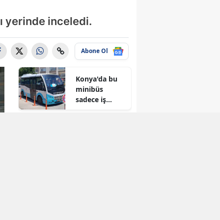
 yerinde inceledi.
Abone Ol
Konya'da bu
minibüs
sadece iş
arayanlar için
çalışıyor!
Konya'da
kuruyan o
baraj taşma
noktasına
geldi
Konya'ya yeni
hükümet
konağı
geliyor: Temel