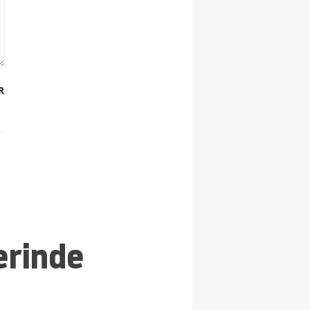
R
erinde