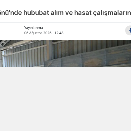
Samsun
önü'nde hububat alım ve hasat çalışmalarını
Siirt
Yayınlanma
06 Ağustos 2026 - 12:48
Sinop
Sivas
Tekirdağ
Tokat
Trabzon
Tunceli
Şanlıurfa
Uşak
Van