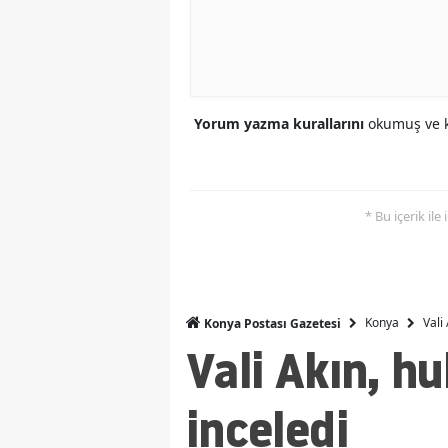
Yorum yazma kurallarını
okumuş ve k
* Bu içerik ile
Konya
Vali
Konya Postası Gazetesi
Vali Akın, h
inceledi