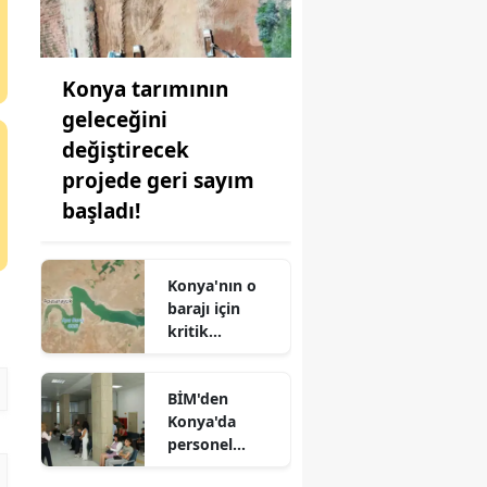
Konya tarımının
geleceğini
değiştirecek
projede geri sayım
başladı!
Konya'nın o
barajı için
kritik
açıklama:
Seviye
BİM'den
düşmeye
Konya'da
başladı!
personel
hamlesi!