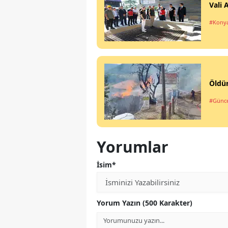
Vali 
#Kony
Öldür
#Günce
Yorumlar
İsim*
Yorum Yazın (500 Karakter)