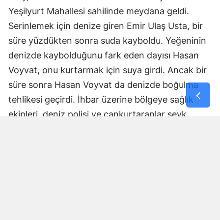
Yeşilyurt Mahallesi sahilinde meydana geldi.
Yozgat
Serinlemek için denize giren Emir Ulaş Usta, bir
Zonguldak
süre yüzdükten sonra suda kayboldu. Yeğeninin
denizde kaybolduğunu fark eden dayısı Hasan
Aksaray
Voyvat, onu kurtarmak için suya girdi. Ancak bir
Bayburt
süre sonra Hasan Voyvat da denizde boğulma
Karaman
tehlikesi geçirdi. İhbar üzerine bölgeye sağlık
ekipleri, deniz polisi ve cankurtaranlar sevk
Kırıkkale
edildi. Vatandaşlar tarafından denizden bilinci
Batman
kapalı halde çıkarılan Hasan Voyvat’a sağlık
ekipleri tarafından ilk müdahale yapıldı. Bu sırada
Şırnak
Emir Ulaş Usta’nın da denizde olduğu belirlendi.
Bartın
Deniz polisi ve cankurtaranların yaptığı arama
Ardahan
çalışması sonucu Usta, denizde bilinci kapalı
halde bulundu. Hasan Voyvat ile yeğeni Emir Ulaş
Iğdır