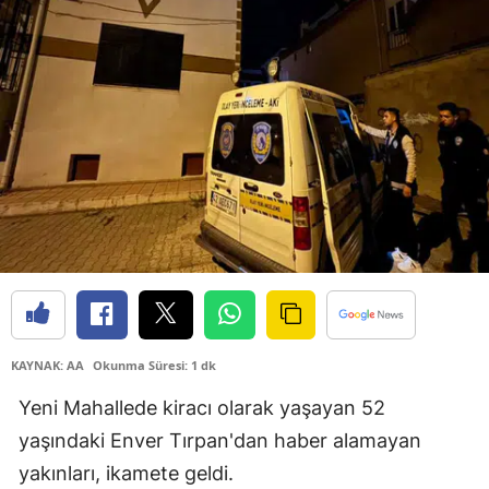
Bilecik
Bingöl
Bitlis
Bolu
Burdur
Bursa
Çanakkale
Çankırı
KAYNAK: AA
Okunma Süresi: 1 dk
Çorum
Yeni Mahallede kiracı olarak yaşayan 52
Denizli
yaşındaki Enver Tırpan'dan haber alamayan
Diyarbakır
yakınları, ikamete geldi.