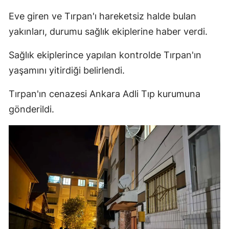
Edirne
Eve giren ve Tırpan'ı hareketsiz halde bulan
yakınları, durumu sağlık ekiplerine haber verdi.
Elazığ
Sağlık ekiplerince yapılan kontrolde Tırpan'ın
Erzincan
yaşamını yitirdiği belirlendi.
Erzurum
Tırpan'ın cenazesi Ankara Adli Tıp kurumuna
Eskişehir
gönderildi.
Gaziantep
Giresun
Gümüşhane
Hakkari
Hatay
Isparta