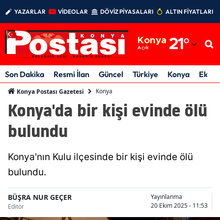
YAZARLAR
VİDEOLAR
DÖVİZ PİYASALARI
ALTIN FİYATLARI
Adana
Konya
21
°
Adıyaman
Açık
Afyonkarahisar
Son Dakika
Resmi İlan
Güncel
Türkiye
Konya
Ekon
Ağrı
Konya
Konya Postası Gazetesi
Konya'da bir kişi evinde ölü
Amasya
bulundu
Ankara
Antalya
Konya'nın Kulu ilçesinde bir kişi evinde ölü
Artvin
bulundu.
Aydın
BÜŞRA NUR GEÇER
Yayınlanma
20 Ekim 2025 - 11:53
Editör
Balıkesir