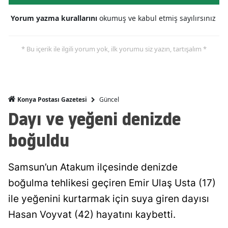
Malatya
Yorum yazma kurallarını
okumuş ve kabul etmiş sayılırsınız
Manisa
* Bu içerik ile ilgili yorum yok, ilk yorumu siz yazın, tartışalım *
Kahramanmaraş
Mardin
Muğla
Güncel
Konya Postası Gazetesi
Dayı ve yeğeni denizde
Muş
boğuldu
Nevşehir
Niğde
Samsun’un Atakum ilçesinde denizde
boğulma tehlikesi geçiren Emir Ulaş Usta (17)
Ordu
ile yeğenini kurtarmak için suya giren dayısı
Rize
Hasan Voyvat (42) hayatını kaybetti.
Sakarya