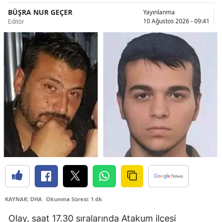
BÜŞRA NUR GEÇER
Yayınlanma
Samsun
10 Ağustos 2026 - 09:41
Editör
Siirt
Sinop
Sivas
Tekirdağ
Tokat
Trabzon
Tunceli
Şanlıurfa
Uşak
KAYNAK: DHA
Okunma Süresi: 1 dk
Olay, saat 17.30 sıralarında Atakum ilçesi
Van