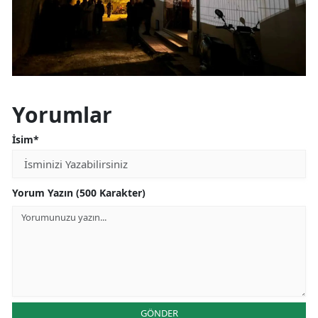
Mersin
İstanbul
İzmir
Kars
Yorumlar
Kastamonu
İsim*
Kayseri
Yorum Yazın (500 Karakter)
Kırklareli
Kırşehir
Kocaeli
Konya
Kütahya
GÖNDER