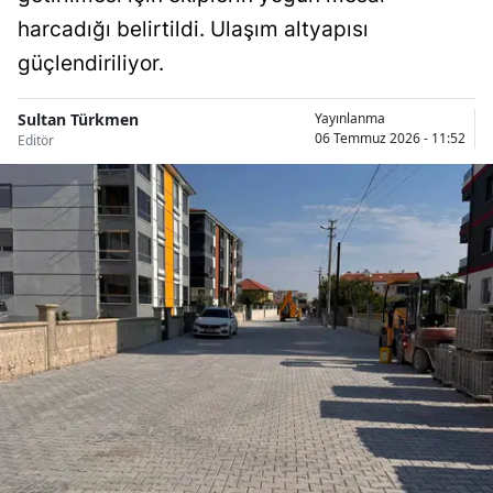
Bilecik
harcadığı belirtildi. Ulaşım altyapısı
güçlendiriliyor.
Bingöl
Bitlis
Sultan Türkmen
Yayınlanma
06 Temmuz 2026 - 11:52
Editör
Bolu
Burdur
Bursa
Çanakkale
Çankırı
Çorum
Denizli
Diyarbakır