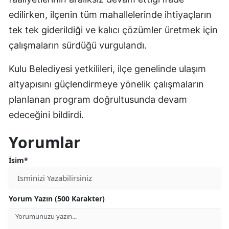
edilirken, ilçenin tüm mahallelerinde ihtiyaçların
Malatya
tek tek giderildiği ve kalıcı çözümler üretmek için
Manisa
çalışmaların sürdüğü vurgulandı.
Kahramanmaraş
Kulu Belediyesi yetkilileri, ilçe genelinde ulaşım
Mardin
altyapısını güçlendirmeye yönelik çalışmaların
planlanan program doğrultusunda devam
Muğla
edeceğini bildirdi.
Muş
Yorumlar
Nevşehir
İsim*
Niğde
Ordu
Yorum Yazın (500 Karakter)
Rize
Sakarya