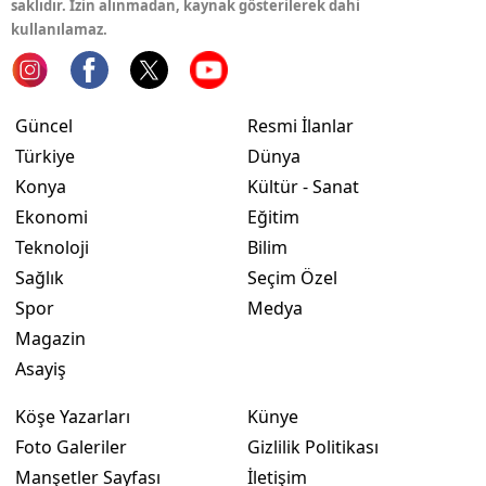
saklıdır. İzin alınmadan, kaynak gösterilerek dahi
kullanılamaz.
Yozgat
Zonguldak
Güncel
Resmi İlanlar
Aksaray
Türkiye
Dünya
Bayburt
Konya
Kültür - Sanat
Ekonomi
Eğitim
Karaman
Teknoloji
Bilim
Kırıkkale
Sağlık
Seçim Özel
Spor
Medya
Batman
Magazin
Şırnak
Asayiş
Bartın
Köşe Yazarları
Künye
Ardahan
Foto Galeriler
Gizlilik Politikası
Manşetler Sayfası
İletişim
Iğdır