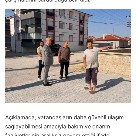
Mersin
İstanbul
İzmir
Kars
Kastamonu
Kayseri
Kırklareli
Kırşehir
Kocaeli
Açıklamada, vatandaşların daha güvenli ulaşım
Konya
sağlayabilmesi amacıyla bakım ve onarım
Kütahya
faaliyetlerinin aralıksız devam ettiği ifade