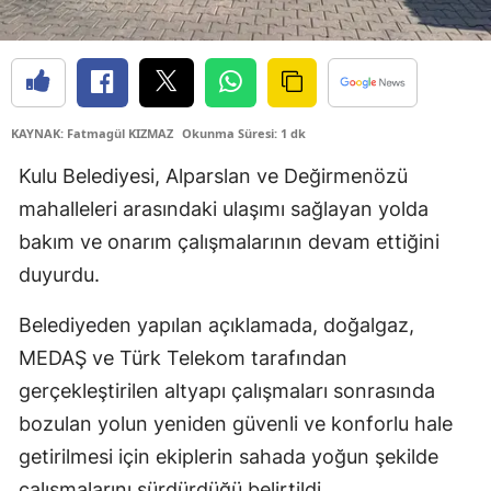
Edirne
Elazığ
Erzincan
KAYNAK: Fatmagül KIZMAZ
Okunma Süresi: 1 dk
Erzurum
Kulu Belediyesi, Alparslan ve Değirmenözü
Eskişehir
mahalleleri arasındaki ulaşımı sağlayan yolda
bakım ve onarım çalışmalarının devam ettiğini
Gaziantep
duyurdu.
Giresun
Belediyeden yapılan açıklamada, doğalgaz,
Gümüşhane
MEDAŞ ve Türk Telekom tarafından
Hakkari
gerçekleştirilen altyapı çalışmaları sonrasında
bozulan yolun yeniden güvenli ve konforlu hale
Hatay
getirilmesi için ekiplerin sahada yoğun şekilde
Isparta
çalışmalarını sürdürdüğü belirtildi.