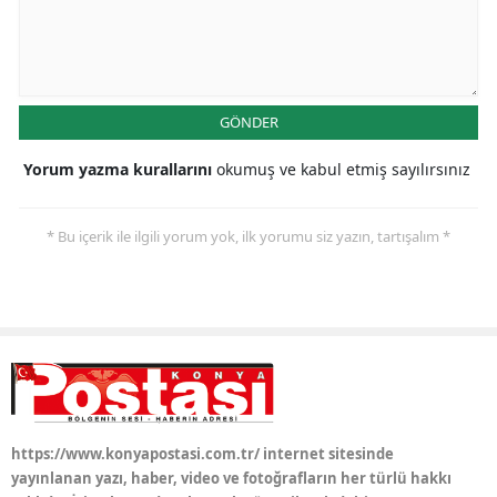
Samsun
Siirt
GÖNDER
Sinop
Yorum yazma kurallarını
okumuş ve kabul etmiş sayılırsınız
Sivas
Tekirdağ
* Bu içerik ile ilgili yorum yok, ilk yorumu siz yazın, tartışalım *
Tokat
Trabzon
Tunceli
Şanlıurfa
Uşak
https://www.konyapostasi.com.tr/ internet sitesinde
yayınlanan yazı, haber, video ve fotoğrafların her türlü hakkı
Van