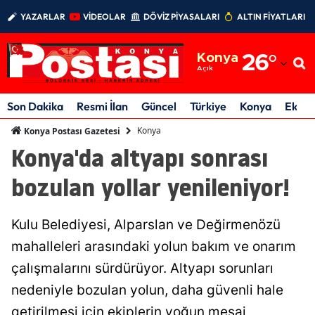
YAZARLAR
VİDEOLAR
DÖVİZ PİYASALARI
ALTIN FİYATLARI
Adana
Konya
26
°
Adıyaman
Açık
Afyonkarahisar
Son Dakika
Resmi İlan
Güncel
Türkiye
Konya
Ekon
Ağrı
Konya
Konya Postası Gazetesi
Konya'da altyapı sonrası
Amasya
bozulan yollar yenileniyor!
Ankara
Antalya
Kulu Belediyesi, Alparslan ve Değirmenözü
Artvin
mahalleleri arasındaki yolun bakım ve onarım
çalışmalarını sürdürüyor. Altyapı sorunları
Aydın
nedeniyle bozulan yolun, daha güvenli hale
Balıkesir
getirilmesi için ekiplerin yoğun mesai