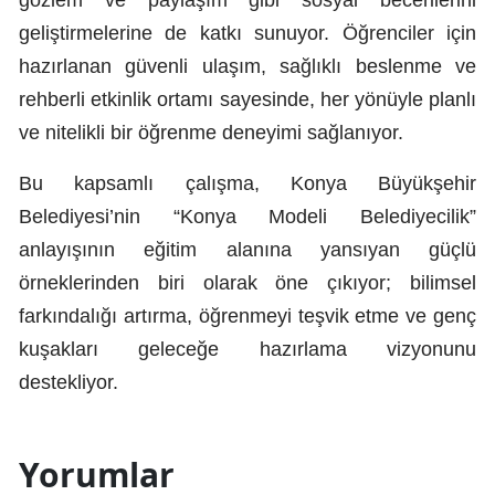
geliştirmelerine de katkı sunuyor. Öğrenciler için
Yozgat
hazırlanan güvenli ulaşım, sağlıklı beslenme ve
Zonguldak
rehberli etkinlik ortamı sayesinde, her yönüyle planlı
Aksaray
ve nitelikli bir öğrenme deneyimi sağlanıyor.
Bayburt
Bu kapsamlı çalışma, Konya Büyükşehir
Belediyesi’nin “Konya Modeli Belediyecilik”
Karaman
anlayışının eğitim alanına yansıyan güçlü
Kırıkkale
örneklerinden biri olarak öne çıkıyor; bilimsel
Batman
farkındalığı artırma, öğrenmeyi teşvik etme ve genç
kuşakları geleceğe hazırlama vizyonunu
Şırnak
destekliyor.
Bartın
Ardahan
Yorumlar
Iğdır