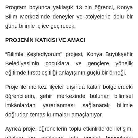
Program boyunca yaklaşık 13 bin öğrenci, Konya
Samsun
Bilim Merkezi’nde deneyler ve atölyelerle dolu bir
Siirt
günü bilimle iç içe geçirecek.
Sinop
PROJENİN KATKISI VE AMACI
Sivas
“Bilimle Keşfediyorum” projesi, Konya Büyükşehir
Tekirdağ
Belediyesi’nin çocuklara ve gençlere yönelik
eğitimde fırsat eşitliği anlayışının güçlü bir örneği.
Tokat
Trabzon
Proje ile merkez ilçeler dışında kalan bölgelerdeki
öğrencilerin, şehir merkezinde bulunan bilimsel
Tunceli
imkânlardan yararlanması sağlanarak bilimle
Şanlıurfa
doğrudan temas kurmaları amaçlanıyor.
Uşak
Ayrıca proje, öğrencilerin toplu etkinliklerde iletişim,
Van
gözlem ve paylaşım gibi sosyal becerilerini