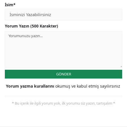
İsim*
Yalova
Karabük
Yorum Yazın (500 Karakter)
Kilis
Osmaniye
Düzce
GÖNDER
Yorum yazma kurallarını
okumuş ve kabul etmiş sayılırsınız
* Bu içerik ile ilgili yorum yok, ilk yorumu siz yazın, tartışalım *