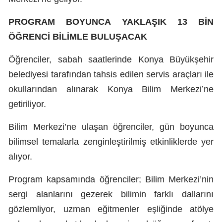
Mersin
PROGRAM BOYUNCA YAKLAŞIK 13 BİN
İstanbul
ÖĞRENCİ BİLİMLE BULUŞACAK
İzmir
Öğrenciler, sabah saatlerinde Konya Büyükşehir
belediyesi tarafından tahsis edilen servis araçları ile
Kars
okullarından alınarak Konya Bilim Merkezi’ne
Kastamonu
getiriliyor.
Kayseri
Bilim Merkezi’ne ulaşan öğrenciler, gün boyunca
Kırklareli
bilimsel temalarla zenginleştirilmiş etkinliklerde yer
Kırşehir
alıyor.
Kocaeli
Program kapsamında öğrenciler; Bilim Merkezi’nin
sergi alanlarını gezerek bilimin farklı dallarını
Konya
gözlemliyor, uzman eğitmenler eşliğinde atölye
Kütahya