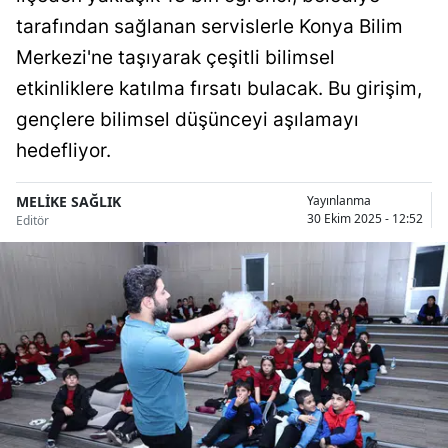
Bilecik
tarafından sağlanan servislerle Konya Bilim
Merkezi'ne taşıyarak çeşitli bilimsel
Bingöl
etkinliklere katılma fırsatı bulacak. Bu girişim,
Bitlis
gençlere bilimsel düşünceyi aşılamayı
Bolu
hedefliyor.
Burdur
MELİKE SAĞLIK
Yayınlanma
30 Ekim 2025 - 12:52
Editör
Bursa
Çanakkale
Çankırı
Çorum
Denizli
Diyarbakır