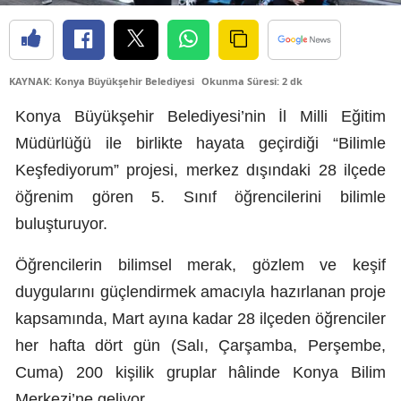
Edirne
Elazığ
KAYNAK: Konya Büyükşehir Belediyesi
Okunma Süresi: 2 dk
Erzincan
Konya Büyükşehir Belediyesi’nin İl Milli Eğitim
Erzurum
Müdürlüğü ile birlikte hayata geçirdiği “Bilimle
Eskişehir
Keşfediyorum” projesi, merkez dışındaki 28 ilçede
öğrenim gören 5. Sınıf öğrencilerini bilimle
Gaziantep
buluşturuyor.
Giresun
Öğrencilerin bilimsel merak, gözlem ve keşif
Gümüşhane
duygularını güçlendirmek amacıyla hazırlanan proje
Hakkari
kapsamında, Mart ayına kadar 28 ilçeden öğrenciler
her hafta dört gün (Salı, Çarşamba, Perşembe,
Hatay
Cuma) 200 kişilik gruplar hâlinde Konya Bilim
Isparta
Merkezi’ne geliyor.