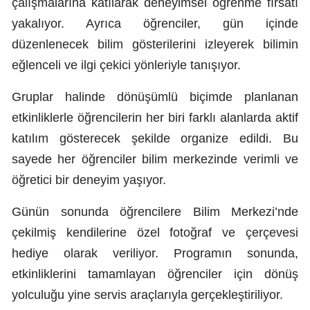
çalışmalarına katılarak deneyimsel öğrenme fırsatı
Malatya
yakalıyor. Ayrıca öğrenciler, gün içinde
düzenlenecek bilim gösterilerini izleyerek bilimin
Manisa
eğlenceli ve ilgi çekici yönleriyle tanışıyor.
Kahramanmaraş
Gruplar halinde dönüşümlü biçimde planlanan
Mardin
etkinliklerle öğrencilerin her biri farklı alanlarda aktif
Muğla
katılım gösterecek şekilde organize edildi. Bu
sayede her öğrenciler bilim merkezinde verimli ve
Muş
öğretici bir deneyim yaşıyor.
Nevşehir
Günün sonunda öğrencilere Bilim Merkezi’nde
Niğde
çekilmiş kendilerine özel fotoğraf ve çerçevesi
Ordu
hediye olarak veriliyor. Programın sonunda,
etkinliklerini tamamlayan öğrenciler için dönüş
Rize
yolculuğu yine servis araçlarıyla gerçekleştiriliyor.
Sakarya