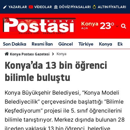
YAZARLAR
VİDEOLAR
DÖVİZ PİYASALARI
ALTIN FİYATLARI
Adana
Konya
23
°
Adıyaman
Açık
Afyonkarahisar
Son Dakika
Resmi İlan
Güncel
Türkiye
Konya
Ekon
Ağrı
Konya
Konya Postası Gazetesi
Konya’da 13 bin öğrenci
Amasya
bilimle buluştu
Ankara
Antalya
Konya Büyükşehir Belediyesi, “Konya Modeli
Artvin
Belediyecilik” çerçevesinde başlattığı “Bilimle
Keşfediyorum” projesi ile 5. sınıf öğrencilerini
Aydın
bilimle tanıştırıyor. Merkez dışında bulunan 28
Balıkesir
ilçeden yaklaşık 13 bin öğrenci, belediye