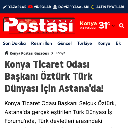
YAZARLAR
VİDEOLAR
DÖVİZ PİYASALARI
ALTIN FİYATLARI
Adana
Konya
31
°
Adıyaman
Az bulutlu
Afyonkarahisar
Son Dakika
Resmi İlan
Güncel
Türkiye
Konya
Ekon
Ağrı
Konya
Konya Postası Gazetesi
Konya Ticaret Odası
Amasya
Başkanı Öztürk Türk
Ankara
Dünyası için Astana’da!
Antalya
Artvin
Konya Ticaret Odası Başkanı Selçuk Öztürk,
Aydın
Astana'da gerçekleştirilen Türk Dünyası İş
Forumu'nda, Türk devletleri arasındaki
Balıkesir