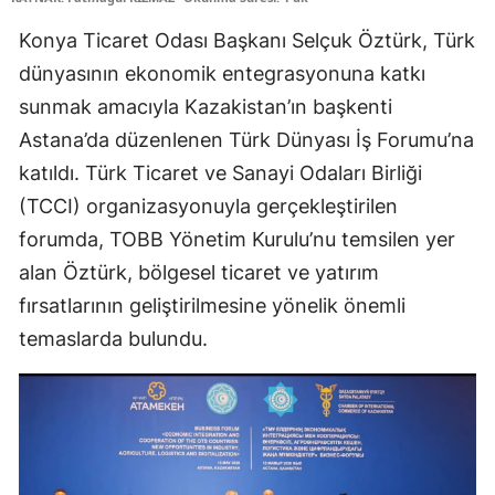
Edirne
Konya Ticaret Odası Başkanı Selçuk Öztürk, Türk
dünyasının ekonomik entegrasyonuna katkı
Elazığ
sunmak amacıyla Kazakistan’ın başkenti
Erzincan
Astana’da düzenlenen Türk Dünyası İş Forumu’na
Erzurum
katıldı. Türk Ticaret ve Sanayi Odaları Birliği
(TCCI) organizasyonuyla gerçekleştirilen
Eskişehir
forumda, TOBB Yönetim Kurulu’nu temsilen yer
Gaziantep
alan Öztürk, bölgesel ticaret ve yatırım
Giresun
fırsatlarının geliştirilmesine yönelik önemli
temaslarda bulundu.
Gümüşhane
Hakkari
Hatay
Isparta