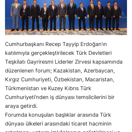
Mersin
İstanbul
İzmir
Cumhurbaşkanı Recep Tayyip Erdoğan’ın
Kars
katılımıyla gerçekleştirilecek Türk Devletleri
Kastamonu
Teşkilatı Gayriresmi Liderler Zirvesi kapsamında
Kayseri
düzenlenen forum; Kazakistan, Azerbaycan,
Kırgız Cumhuriyeti, Özbekistan, Macaristan,
Kırklareli
Türkmenistan ve Kuzey Kıbrıs Türk
Kırşehir
Cumhuriyeti’nden iş dünyası temsilcilerini bir
Kocaeli
araya getirdi.
Forumda konuşulan başlıklar arasında Türk
Konya
dünyası ülkeleri arasındaki ticaret hacminin
Kütahya