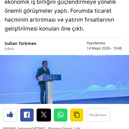
ekonomik iş birliğini güçlendirmeye yönelik
Bilecik
önemli görüşmeler yaptı. Forumda ticaret
Bingöl
hacminin artırılması ve yatırım fırsatlarının
geliştirilmesi konuları öne çıktı.
Bitlis
Bolu
Sultan Türkmen
Yayınlanma
14 Mayıs 2026 - 19:48
Editör
Burdur
Bursa
Çanakkale
Çankırı
Çorum
Denizli
Diyarbakır
KAYNAK: Fatmagül KIZMAZ
Okunma Süresi: 1 dk