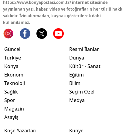
https://www.konyapostasi.com.tr/ internet sitesinde
yayınlanan yazı, haber, video ve fotoğrafların her türlü hakkı
Yozgat
saklıdır. İzin alınmadan, kaynak gösterilerek dahi
kullanılamaz.
Zonguldak
Aksaray
Bayburt
Güncel
Resmi İlanlar
Türkiye
Dünya
Karaman
Konya
Kültür - Sanat
Kırıkkale
Ekonomi
Eğitim
Teknoloji
Bilim
Batman
Sağlık
Seçim Özel
Şırnak
Spor
Medya
Magazin
Bartın
Asayiş
Ardahan
Köşe Yazarları
Künye
Iğdır