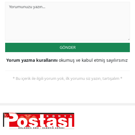
Samsun
Siirt
Sinop
Sivas
GÖNDER
Tekirdağ
Yorum yazma kurallarını
okumuş ve kabul etmiş sayılırsınız
Tokat
* Bu içerik ile ilgili yorum yok, ilk yorumu siz yazın, tartışalım *
Trabzon
Tunceli
Şanlıurfa
Uşak
Van