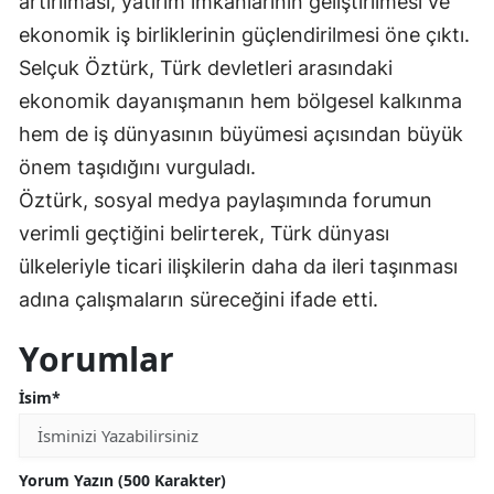
artırılması, yatırım imkânlarının geliştirilmesi ve
Malatya
ekonomik iş birliklerinin güçlendirilmesi öne çıktı.
Selçuk Öztürk, Türk devletleri arasındaki
Manisa
ekonomik dayanışmanın hem bölgesel kalkınma
Kahramanmaraş
hem de iş dünyasının büyümesi açısından büyük
önem taşıdığını vurguladı.
Mardin
Öztürk, sosyal medya paylaşımında forumun
Muğla
verimli geçtiğini belirterek, Türk dünyası
Muş
ülkeleriyle ticari ilişkilerin daha da ileri taşınması
adına çalışmaların süreceğini ifade etti.
Nevşehir
Yorumlar
Niğde
Ordu
İsim*
Rize
Yorum Yazın (500 Karakter)
Sakarya