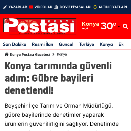
YAZARLAR
VİDEOLAR
DÖVİZ PİYASALARI
ALTIN FİYATLARI
Adana
Konya
30
°
Adıyaman
Açık
Afyonkarahisar
Son Dakika
Resmi İlan
Güncel
Türkiye
Konya
Ekon
Ağrı
Konya
Konya Postası Gazetesi
Konya tarımında güvenli
Amasya
adım: Gübre bayileri
Ankara
denetlendi!
Antalya
Artvin
Beyşehir İlçe Tarım ve Orman Müdürlüğü,
Aydın
gübre bayilerinde denetimler yaparak
ürünlerin güvenilirliğini sağlıyor. Denetimde
Balıkesir