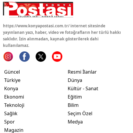
Samsun
Siirt
https://www.konyapostasi.com.tr/ internet sitesinde
yayınlanan yazı, haber, video ve fotoğrafların her türlü hakkı
Sinop
saklıdır. İzin alınmadan, kaynak gösterilerek dahi
kullanılamaz.
Sivas
Tekirdağ
Tokat
Güncel
Resmi İlanlar
Türkiye
Dünya
Trabzon
Konya
Kültür - Sanat
Tunceli
Ekonomi
Eğitim
Teknoloji
Bilim
Şanlıurfa
Sağlık
Seçim Özel
Uşak
Spor
Medya
Magazin
Van