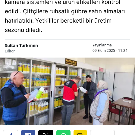
kamera sistemleri ve ürün etiketleri kontrol
Bilecik
edildi. Çiftçilere ruhsatlı gübre satın almaları
Bingöl
hatırlatıldı. Yetkililer bereketli bir üretim
sezonu diledi.
Bitlis
Bolu
Sultan Türkmen
Yayınlanma
09 Ekim 2025 - 11:24
Editör
Burdur
Bursa
Çanakkale
Çankırı
Çorum
Denizli
Diyarbakır