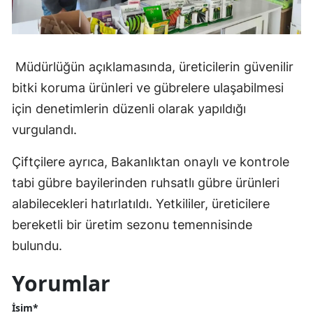
Mersin
İstanbul
Müdürlüğün açıklamasında, üreticilerin güvenilir
İzmir
bitki koruma ürünleri ve gübrelere ulaşabilmesi
Kars
için denetimlerin düzenli olarak yapıldığı
vurgulandı.
Kastamonu
Çiftçilere ayrıca, Bakanlıktan onaylı ve kontrole
Kayseri
tabi gübre bayilerinden ruhsatlı gübre ürünleri
Kırklareli
alabilecekleri hatırlatıldı. Yetkililer, üreticilere
Kırşehir
bereketli bir üretim sezonu temennisinde
bulundu.
Kocaeli
Yorumlar
Konya
Kütahya
İsim*