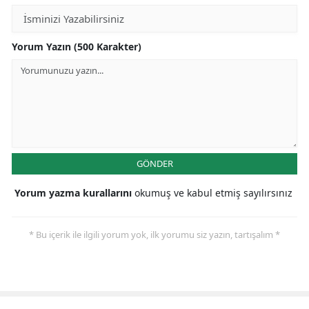
Malatya
Yorum Yazın (500 Karakter)
Manisa
Kahramanmaraş
Mardin
Muğla
Muş
GÖNDER
Nevşehir
Yorum yazma kurallarını
okumuş ve kabul etmiş sayılırsınız
Niğde
* Bu içerik ile ilgili yorum yok, ilk yorumu siz yazın, tartışalım *
Ordu
Rize
Sakarya