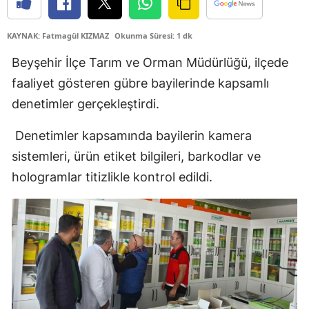
Edirne
KAYNAK: Fatmagül KIZMAZ
Okunma Süresi: 1 dk
Elazığ
Beyşehir İlçe Tarım ve Orman Müdürlüğü, ilçede
Erzincan
faaliyet gösteren gübre bayilerinde kapsamlı
Erzurum
denetimler gerçekleştirdi.
Eskişehir
Denetimler kapsamında bayilerin kamera
sistemleri, ürün etiket bilgileri, barkodlar ve
Gaziantep
hologramlar titizlikle kontrol edildi.
Giresun
Gümüşhane
Hakkari
Hatay
Isparta