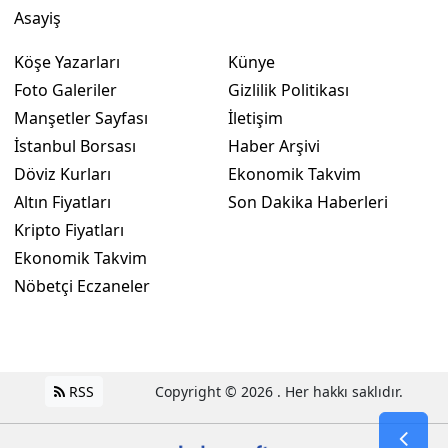
Asayiş
Yozgat
Köşe Yazarları
Künye
Zonguldak
Foto Galeriler
Gizlilik Politikası
Manşetler Sayfası
İletişim
Aksaray
İstanbul Borsası
Haber Arşivi
Bayburt
Döviz Kurları
Ekonomik Takvim
Karaman
Altın Fiyatları
Son Dakika Haberleri
Kripto Fiyatları
Kırıkkale
Ekonomik Takvim
Batman
Nöbetçi Eczaneler
Şırnak
Bartın
RSS
Copyright © 2026 . Her hakkı saklıdır.
Ardahan
Iğdır