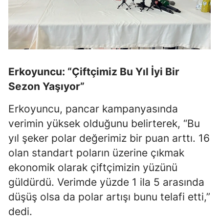
Mersin
İstanbul
İzmir
Erkoyuncu: “Çiftçimiz Bu Yıl İyi Bir
Kars
Sezon Yaşıyor”
Kastamonu
Erkoyuncu, pancar kampanyasında
Kayseri
verimin yüksek olduğunu belirterek, “Bu
Kırklareli
yıl şeker polar değerimiz bir puan arttı. 16
olan standart poların üzerine çıkmak
Kırşehir
ekonomik olarak çiftçimizin yüzünü
Kocaeli
güldürdü. Verimde yüzde 1 ila 5 arasında
Konya
düşüş olsa da polar artışı bunu telafi etti,”
dedi.
Kütahya