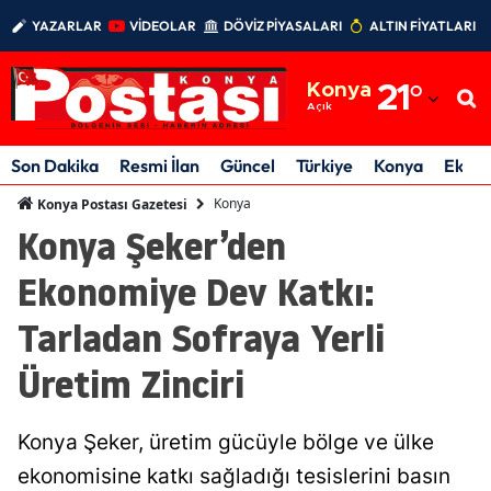
YAZARLAR
VİDEOLAR
DÖVİZ PİYASALARI
ALTIN FİYATLARI
Adana
Konya
21
°
Adıyaman
Açık
Afyonkarahisar
Son Dakika
Resmi İlan
Güncel
Türkiye
Konya
Ekon
Ağrı
Konya
Konya Postası Gazetesi
Konya Şeker’den
Amasya
Ekonomiye Dev Katkı:
Ankara
Tarladan Sofraya Yerli
Antalya
Üretim Zinciri
Artvin
Aydın
Konya Şeker, üretim gücüyle bölge ve ülke
Balıkesir
ekonomisine katkı sağladığı tesislerini basın