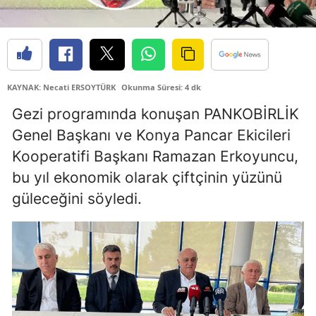
Edirne
Elazığ
Erzincan
KAYNAK: Necati ERSOYTÜRK
Okunma Süresi: 4 dk
Erzurum
Gezi programında konuşan PANKOBİRLİK
Genel Başkanı ve Konya Pancar Ekicileri
Eskişehir
Kooperatifi Başkanı Ramazan Erkoyuncu,
Gaziantep
bu yıl ekonomik olarak çiftçinin yüzünü
Giresun
güleceğini söyledi.
Gümüşhane
Hakkari
Hatay
Isparta