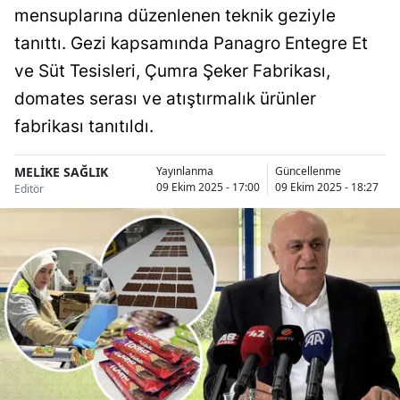
mensuplarına düzenlenen teknik geziyle
Bilecik
tanıttı. Gezi kapsamında Panagro Entegre Et
Bingöl
ve Süt Tesisleri, Çumra Şeker Fabrikası,
Bitlis
domates serası ve atıştırmalık ürünler
fabrikası tanıtıldı.
Bolu
Burdur
MELİKE SAĞLIK
Yayınlanma
Güncellenme
09 Ekim 2025 - 17:00
09 Ekim 2025 - 18:27
Editör
Bursa
Çanakkale
Çankırı
Çorum
Denizli
Diyarbakır