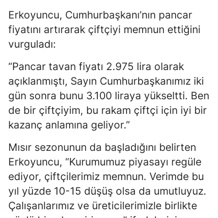
Erkoyuncu, Cumhurbaşkanı’nın pancar
Malatya
fiyatını artırarak çiftçiyi memnun ettiğini
Manisa
vurguladı:
Kahramanmaraş
“Pancar tavan fiyatı 2.975 lira olarak
Mardin
açıklanmıştı, Sayın Cumhurbaşkanımız iki
gün sonra bunu 3.100 liraya yükseltti. Ben
Muğla
de bir çiftçiyim, bu rakam çiftçi için iyi bir
Muş
kazanç anlamına geliyor.”
Nevşehir
Mısır sezonunun da başladığını belirten
Niğde
Erkoyuncu, “Kurumumuz piyasayı regüle
ediyor, çiftçilerimiz memnun. Verimde bu
Ordu
yıl yüzde 10-15 düşüş olsa da umutluyuz.
Rize
Çalışanlarımız ve üreticilerimizle birlikte
Sakarya