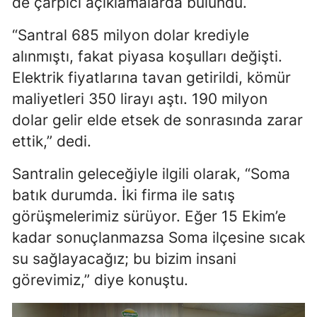
de çarpıcı açıklamalarda bulundu.
Yozgat
“Santral 685 milyon dolar krediyle
alınmıştı, fakat piyasa koşulları değişti.
Zonguldak
Elektrik fiyatlarına tavan getirildi, kömür
Aksaray
maliyetleri 350 lirayı aştı. 190 milyon
Bayburt
dolar gelir elde etsek de sonrasında zarar
ettik,” dedi.
Karaman
Santralin geleceğiyle ilgili olarak, “Soma
Kırıkkale
batık durumda. İki firma ile satış
Batman
görüşmelerimiz sürüyor. Eğer 15 Ekim’e
Şırnak
kadar sonuçlanmazsa Soma ilçesine sıcak
su sağlayacağız; bu bizim insani
Bartın
görevimiz,” diye konuştu.
Ardahan
Iğdır