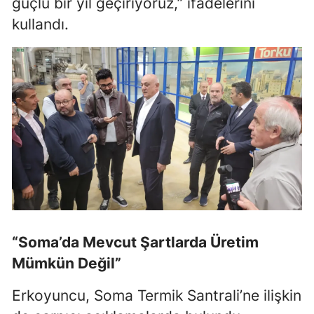
güçlü bir yıl geçiriyoruz,” ifadelerini
kullandı.
Samsun
Siirt
Sinop
Sivas
Tekirdağ
Tokat
Trabzon
Tunceli
“Soma’da Mevcut Şartlarda Üretim
Şanlıurfa
Mümkün Değil”
Uşak
Erkoyuncu, Soma Termik Santrali’ne ilişkin
Van