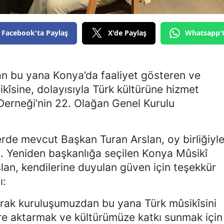
Edirne
Elazığ
Facebook'ta Paylaş
X'de Paylaş
Whatsapp'
Erzincan
an bu yana Konya’da faaliyet gösteren ve
Erzurum
îsine, dolayısıyla Türk kültürüne hizmet
Eskişehir
erneği’nin 22. Olağan Genel Kurulu
Gaziantep
Giresun
lerde mevcut Başkan Turan Arslan, oy birliğiyl
i. Yeniden başkanlığa seçilen Konya Mûsikî
Gümüşhane
lan, kendilerine duyulan güven için teşekkür
Hakkari
ı:
Hatay
rak kuruluşumuzdan bu yana Türk mûsikîsini
re aktarmak ve kültürümüze katkı sunmak için
Isparta