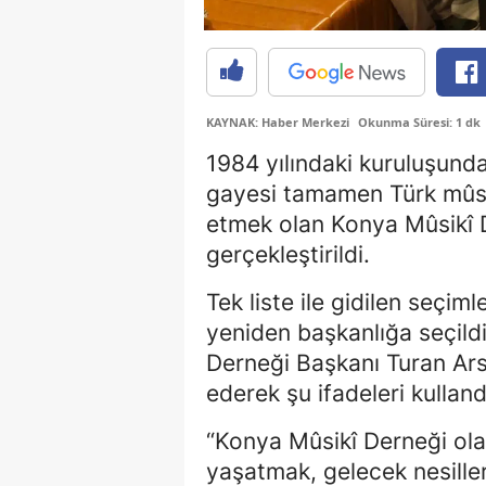
KAYNAK: Haber Merkezi
Okunma Süresi: 1 dk
1984 yılındaki kuruluşund
gayesi tamamen Türk mûsik
etmek olan Konya Mûsikî D
gerçekleştirildi.
Tek liste ile gidilen seçim
yeniden başkanlığa seçild
Derneği Başkanı Turan Ars
ederek şu ifadeleri kulland
“Konya Mûsikî Derneği ola
yaşatmak, gelecek nesille