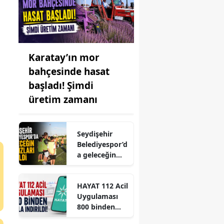
Karatay’ın mor
bahçesinde hasat
başladı! Şimdi
üretim zamanı
Seydişehir
Belediyespor’d
a geleceğin
yıldızları
seçildi
HAYAT 112 Acil
Uygulaması
800 binden
fazla indirildi