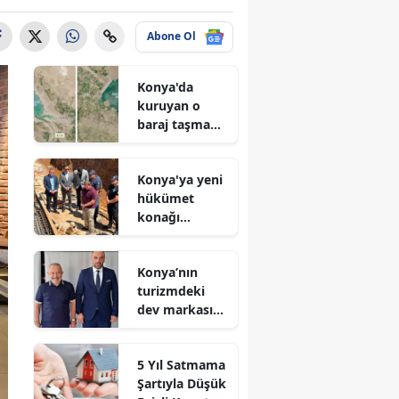
Abone Ol
Konya'da
kuruyan o
baraj taşma
noktasına
geldi
Konya'ya yeni
hükümet
konağı
geliyor: Temel
atıldı
Konya’nın
turizmdeki
dev markası
Nusret Argun,
Et sektöründe
5 Yıl Satmama
de zirveye
Şartıyla Düşük
oynuyor