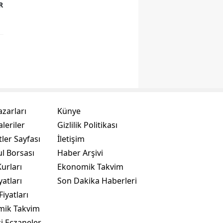
R
azarları
Künye
leriler
Gizlilik Politikası
ler Sayfası
İletişim
ul Borsası
Haber Arşivi
urları
Ekonomik Takvim
yatları
Son Dakika Haberleri
Fiyatları
mik Takvim
i Eczaneler