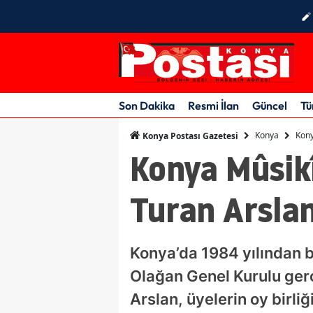
Son Dakika
Resmi İlan
Güncel
Tü
Konya
Kony
Konya Postası Gazetesi
Konya Mûsik
Turan Arsla
Konya’da 1984 yılından 
Olağan Genel Kurulu gerç
Arslan, üyelerin oy birli