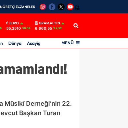
NÖBETÇİ ECZANELER
12
EURO
GRAM ALTIN
55,2510
6.660,55
18
%0.32
% 2,59
in
Dünya
Asayiş
MENÜ
tamamlandı!
 Mûsikî Derneği’nin 22.
 mevcut Başkan Turan