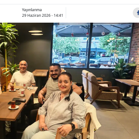
Bilecik
Yayınlanma
29 Haziran 2026 - 14:41
Bingöl
Bitlis
Bolu
Burdur
Bursa
Çanakkale
Çankırı
Çorum
Denizli
Diyarbakır