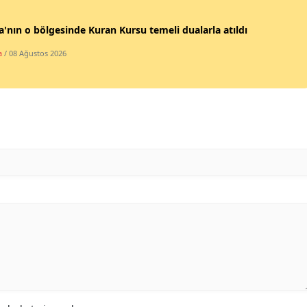
Malatya
'nın o bölgesinde Kuran Kursu temeli dualarla atıldı
Manisa
a
/ 08 Ağustos 2026
Kahramanmaraş
Mardin
Muğla
Muş
Nevşehir
Niğde
Ordu
Rize
Sakarya