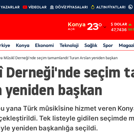
YAZARLAR
VİDEOLAR
DÖVİZ PİYASALARI
ALTIN FİYATLARI
Adana
Konya
23
°
DOLAR
Adıyaman
47,7436
Açık
%0.
Afyonkarahisar
rkiye
Konya
Ekonomi
Teknoloji
Sağlık
Spor
Magaz
Ağrı
a Mûsikî Derneği'nde seçim tamamlandı! Turan Arslan yeniden başkan
î Derneği'nde seçim 
Amasya
Ankara
n yeniden başkan
Antalya
Artvin
bu yana Türk mûsikîsine hizmet veren Konya
Aydın
ekleştirildi. Tek listeyle gidilen seçimde
ğiyle yeniden başkanlığa seçildi.
Balıkesir