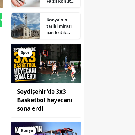
Faizli Konut
Kredisi
Geliyor!
Konya'nın
tan Gönder
tarihi mirası
için kritik
süreç: Son
durum
açıklandı
Spor
e
Seydişehir’de 3x3
Basketbol heyecanı
sona erdi
Konya