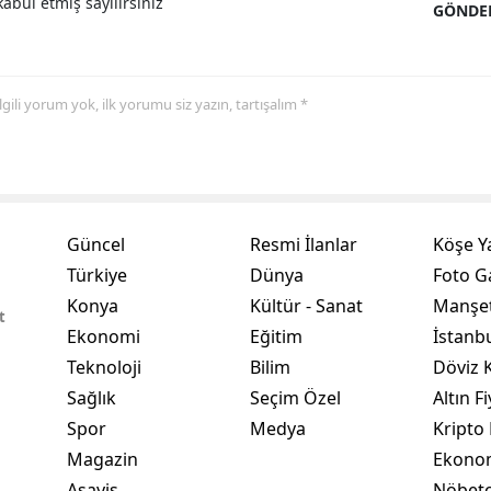
abul etmiş sayılırsınız
GÖNDE
Samsun
Siirt
 ilgili yorum yok, ilk yorumu siz yazın, tartışalım *
Sinop
Sivas
Tekirdağ
Güncel
Resmi İlanlar
Köşe Y
Tokat
Türkiye
Dünya
Foto Ga
Konya
Kültür - Sanat
Manşet
Trabzon
t
Ekonomi
Eğitim
İstanb
Tunceli
Teknoloji
Bilim
Döviz K
Şanlıurfa
Sağlık
Seçim Özel
Altın Fi
Spor
Medya
Kripto 
Uşak
Magazin
Ekono
Van
Asayiş
Nöbetç