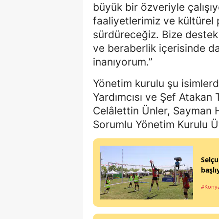
büyük bir özveriyle çalışı
faaliyetlerimiz ve kültürel
sürdüreceğiz. Bize destek 
ve beraberlik içerisinde 
inanıyorum.”
Yönetim kurulu şu isimler
Yardımcısı ve Şef Atakan 
Celâlettin Ünler, Sayman 
Sorumlu Yönetim Kurulu Ü
Selçu
başlı
#Kony