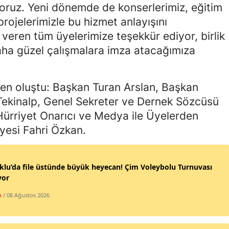
yoruz. Yeni dönemde de konserlerimiz, eğitim
Mersin
 projelerimizle bu hizmet anlayışını
veren tüm üyelerimize teşekkür ediyor, birlik
İstanbul
daha güzel çalışmalara imza atacağımıza
İzmir
Kars
den oluştu: Başkan Turan Arslan, Başkan
Kastamonu
Tekinalp, Genel Sekreter ve Dernek Sözcüsü
Hürriyet Onarıcı ve Medya ile Üyelerden
Kayseri
yesi Fahri Özkan.
Kırklareli
Kırşehir
klu’da file üstünde büyük heyecan! Çim Voleybolu Turnuvası
yor
Kocaeli
a
/ 08 Ağustos 2026
Konya
Kütahya