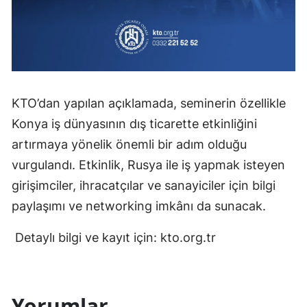
Malatya
Manisa
Kahramanmaraş
KTO’dan yapılan açıklamada, seminerin özellikle
Mardin
Konya iş dünyasının dış ticarette etkinliğini
Muğla
artırmaya yönelik önemli bir adım olduğu
Muş
vurgulandı. Etkinlik, Rusya ile iş yapmak isteyen
girişimciler, ihracatçılar ve sanayiciler için bilgi
Nevşehir
paylaşımı ve networking imkânı da sunacak.
Niğde
Detaylı bilgi ve kayıt için: kto.org.tr
Ordu
Rize
Yorumlar
Sakarya