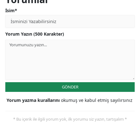
Samsun
İsim*
Siirt
Yorum Yazın (500 Karakter)
Sinop
Sivas
Tekirdağ
Tokat
GÖNDER
Trabzon
Tunceli
Yorum yazma kurallarını
okumuş ve kabul etmiş sayılırsınız
Şanlıurfa
* Bu içerik ile ilgili yorum yok, ilk yorumu siz yazın, tartışalım *
Uşak
Van