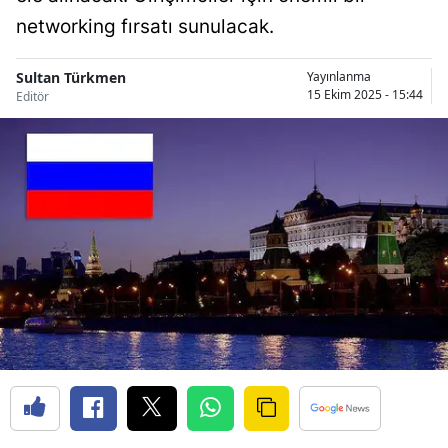
Bilecik
networking fırsatı sunulacak.
Bingöl
Sultan Türkmen
Yayınlanma
15 Ekim 2025 - 15:44
Editör
Bitlis
Bolu
Burdur
Bursa
Çanakkale
Çankırı
Çorum
Denizli
Diyarbakır