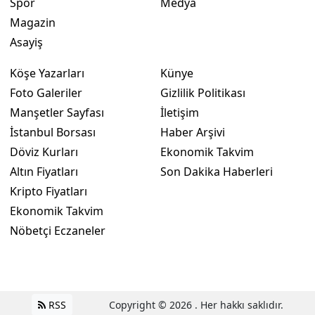
Spor
Medya
Magazin
Yalova
Asayiş
Karabük
Köşe Yazarları
Künye
Kilis
Foto Galeriler
Gizlilik Politikası
Manşetler Sayfası
İletişim
Osmaniye
İstanbul Borsası
Haber Arşivi
Düzce
Döviz Kurları
Ekonomik Takvim
Altın Fiyatları
Son Dakika Haberleri
Kripto Fiyatları
Ekonomik Takvim
Nöbetçi Eczaneler
RSS
Copyright © 2026 . Her hakkı saklıdır.