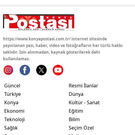
Yozgat
Zonguldak
Aksaray
https://www.konyapostasi.com.tr/ internet sitesinde
yayınlanan yazı, haber, video ve fotoğrafların her türlü hakkı
Bayburt
saklıdır. İzin alınmadan, kaynak gösterilerek dahi
kullanılamaz.
Karaman
Kırıkkale
Güncel
Resmi İlanlar
Batman
Türkiye
Dünya
Şırnak
Konya
Kültür - Sanat
Bartın
Ekonomi
Eğitim
Teknoloji
Bilim
Ardahan
Sağlık
Seçim Özel
Iğdır