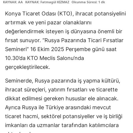
KAYNAK: AA
KAYNAK: Fatmagül KIZMAZ
Okunma Süresi: 1 dk
Edirne
Konya Ticaret Odası (KTO), ihracat potansiyelini
Elazığ
artırmak ve yeni pazar olanaklarını
değerlendirmek isteyen iş dünyasına önemli bir
Erzincan
fırsat sunuyor. “Rusya Pazarında Ticari Fırsatlar
Erzurum
Semineri” 16 Ekim 2025 Perşembe günü saat
Eskişehir
10.30’da KTO Meclis Salonu’nda
gerçekleştirilecek.
Gaziantep
Seminerde, Rusya pazarında iş yapma kültürü,
Giresun
ihracat süreçleri, yatırım fırsatları ve ticarette
Gümüşhane
dikkat edilmesi gereken hususlar ele alınacak.
Hakkari
Ayrıca Rusya ile Türkiye arasındaki mevcut
ticaret hacmi, sektörel potansiyeller ve iş birliği
Hatay
imkanları da uzmanlar tarafından katılımcılara
Isparta