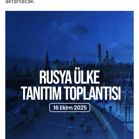
aktarılacak.
Mersin
İstanbul
İzmir
Kars
Kastamonu
Kayseri
Kırklareli
Kırşehir
Kocaeli
Konya
Kütahya