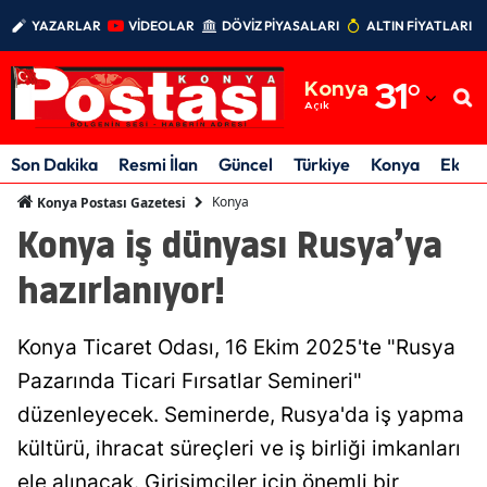
YAZARLAR
VİDEOLAR
DÖVİZ PİYASALARI
ALTIN FİYATLARI
Adana
Konya
31
°
Adıyaman
Açık
Afyonkarahisar
Son Dakika
Resmi İlan
Güncel
Türkiye
Konya
Ekon
Ağrı
Konya
Konya Postası Gazetesi
Konya iş dünyası Rusya’ya
Amasya
hazırlanıyor!
Ankara
Antalya
Konya Ticaret Odası, 16 Ekim 2025'te "Rusya
Artvin
Pazarında Ticari Fırsatlar Semineri"
düzenleyecek. Seminerde, Rusya'da iş yapma
Aydın
kültürü, ihracat süreçleri ve iş birliği imkanları
Balıkesir
ele alınacak. Girişimciler için önemli bir