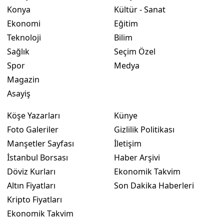
Konya
Kültür - Sanat
Yozgat
Ekonomi
Eğitim
Teknoloji
Bilim
Zonguldak
Sağlık
Seçim Özel
Aksaray
Spor
Medya
Magazin
Bayburt
Asayiş
Karaman
Köşe Yazarları
Künye
Kırıkkale
Foto Galeriler
Gizlilik Politikası
Batman
Manşetler Sayfası
İletişim
İstanbul Borsası
Haber Arşivi
Şırnak
Döviz Kurları
Ekonomik Takvim
Bartın
Altın Fiyatları
Son Dakika Haberleri
Kripto Fiyatları
Ardahan
Ekonomik Takvim
Iğdır