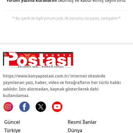
Yorum yazma kurallarını
okumuş ve kabul etmiş sayılırsınız
Samsun
* Bu içerik ile ilgili yorum yok, ilk yorumu siz yazın, tartışalım *
Siirt
Sinop
Sivas
Tekirdağ
Tokat
https://www.konyapostasi.com.tr/ internet sitesinde
yayınlanan yazı, haber, video ve fotoğrafların her türlü hakkı
Trabzon
saklıdır. İzin alınmadan, kaynak gösterilerek dahi
Tunceli
kullanılamaz.
Şanlıurfa
Uşak
Güncel
Resmi İlanlar
Türkiye
Dünya
Van