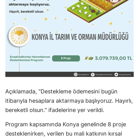
Mersin
İstanbul
İzmir
Kars
Kastamonu
Kayseri
Kırklareli
Açıklamada, “Destekleme ödemesini bugün
Kırşehir
itibarıyla hesaplara aktarmaya başlıyoruz. Hayırlı,
bereketli olsun.” ifadelerine yer verildi.
Kocaeli
Konya
Program kapsamında Konya genelinde 8 proje
desteklenirken, verilen bu mali katkının kırsal
Kütahya