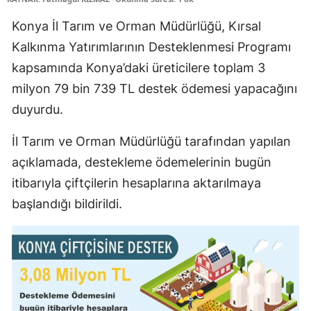
Edirne
Konya İl Tarım ve Orman Müdürlüğü, Kırsal
Elazığ
Kalkınma Yatırımlarının Desteklenmesi Programı
kapsamında Konya’daki üreticilere toplam 3
Erzincan
milyon 79 bin 739 TL destek ödemesi yapacağını
Erzurum
duyurdu.
Eskişehir
İl Tarım ve Orman Müdürlüğü tarafından yapılan
Gaziantep
açıklamada, destekleme ödemelerinin bugün
itibarıyla çiftçilerin hesaplarına aktarılmaya
Giresun
başlandığı bildirildi.
Gümüşhane
Hakkari
Hatay
Isparta