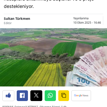
Bilecik
destekleniyor.
Bingöl
Sultan Türkmen
Yayınlanma
10 Ekim 2025 - 16:46
Editör
Bitlis
Bolu
Burdur
Bursa
Çanakkale
Çankırı
Çorum
Denizli
Diyarbakır
KAYNAK: Fatmagül KIZMAZ
Okunma Süresi: 1 dk