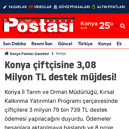
YAZARLAR
VİDEOLAR
DÖVİZ PİYASALARI
ALTIN FİYATLARI
Adana
Konya
25
°
Adıyaman
Açık
Afyonkarahisar
Son Dakika
Resmi İlan
Güncel
Türkiye
Konya
Ekon
Ağrı
Konya
Konya Postası Gazetesi
Konya çiftçisine 3,08
Amasya
Milyon TL destek müjdesi!
Ankara
Antalya
Konya İl Tarım ve Orman Müdürlüğü, Kırsal
Artvin
Kalkınma Yatırımları Programı çerçevesinde
çiftçilere 3 milyon 79 bin 739 TL destek
Aydın
ödemesi yapılacağını duyurdu. Ödemeler
Balıkesir
hesaplara aktarılmaya başlandı ve 8 proje