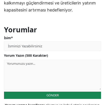
kalkınmayı güçlendirmesi ve üreticilerin yatırım
Malatya
kapasitesini artırması hedefleniyor.
Manisa
Kahramanmaraş
Yorumlar
Mardin
İsim*
Muğla
Muş
Yorum Yazın (500 Karakter)
Nevşehir
Niğde
Ordu
Rize
GÖNDER
Sakarya