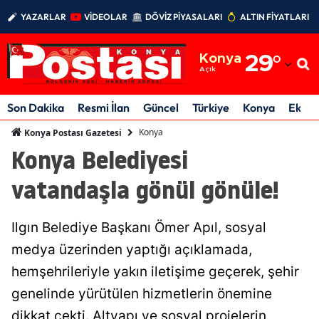
YAZARLAR
VİDEOLAR
DÖVİZ PİYASALARI
ALTIN FİYATLARI
Adana
Konya
29
°
Adıyaman
Açık
Afyonkarahisar
Son Dakika
Resmi İlan
Güncel
Türkiye
Konya
Ekon
Ağrı
Konya
Konya Postası Gazetesi
Konya Belediyesi
Amasya
vatandaşla gönül gönüle!
Ankara
Antalya
Ilgın Belediye Başkanı Ömer Apıl, sosyal
Artvin
medya üzerinden yaptığı açıklamada,
hemşehrileriyle yakın iletişime geçerek, şehir
Aydın
genelinde yürütülen hizmetlerin önemine
Balıkesir
dikkat çekti. Altyapı ve sosyal projelerin