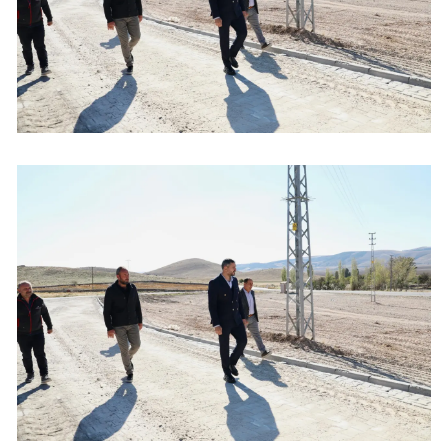
Mersin
İstanbul
İzmir
Kars
Kastamonu
Kayseri
Kırklareli
Kırşehir
Kocaeli
Konya
Kütahya