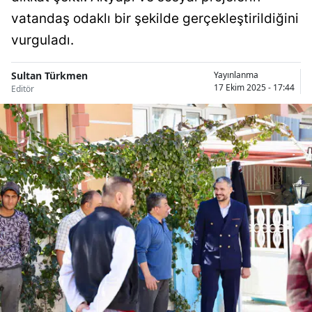
Bilecik
vatandaş odaklı bir şekilde gerçekleştirildiğini
vurguladı.
Bingöl
Bitlis
Sultan Türkmen
Yayınlanma
17 Ekim 2025 - 17:44
Editör
Bolu
Burdur
Bursa
Çanakkale
Çankırı
Çorum
Denizli
Diyarbakır