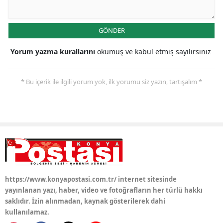
Samsun
GÖNDER
Siirt
Yorum yazma kurallarını
okumuş ve kabul etmiş sayılırsınız
Sinop
Sivas
* Bu içerik ile ilgili yorum yok, ilk yorumu siz yazın, tartışalım *
Tekirdağ
Tokat
Trabzon
Tunceli
https://www.konyapostasi.com.tr/ internet sitesinde
Şanlıurfa
yayınlanan yazı, haber, video ve fotoğrafların her türlü hakkı
Uşak
saklıdır. İzin alınmadan, kaynak gösterilerek dahi
kullanılamaz.
Van