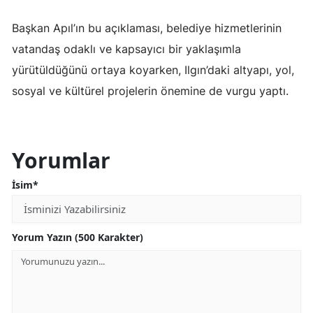
Malatya
Başkan Apıl’ın bu açıklaması, belediye hizmetlerinin
vatandaş odaklı ve kapsayıcı bir yaklaşımla
Manisa
yürütüldüğünü ortaya koyarken, Ilgın’daki altyapı, yol,
Kahramanmaraş
sosyal ve kültürel projelerin önemine de vurgu yaptı.
Mardin
Muğla
Yorumlar
Muş
İsim*
Nevşehir
Niğde
Yorum Yazın (500 Karakter)
Ordu
Rize
Sakarya