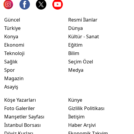
Yozgat
Güncel
Resmi İlanlar
Zonguldak
Türkiye
Dünya
Aksaray
Konya
Kültür - Sanat
Ekonomi
Eğitim
Bayburt
Teknoloji
Bilim
Karaman
Sağlık
Seçim Özel
Spor
Medya
Kırıkkale
Magazin
Batman
Asayiş
Şırnak
Köşe Yazarları
Künye
Foto Galeriler
Gizlilik Politikası
Bartın
Manşetler Sayfası
İletişim
Ardahan
İstanbul Borsası
Haber Arşivi
Döviz Kurları
Ekonomik Takvim
Iğdır