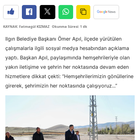
Edirne
Elazığ
KAYNAK: Fatmagül KIZMAZ
Okunma Süresi: 1 dk
Erzincan
Ilgın Belediye Başkanı Ömer Apıl, ilçede yürütülen
Erzurum
çalışmalarla ilgili sosyal medya hesabından açıklama
yaptı. Başkan Apıl, paylaşımında hemşehrileriyle olan
Eskişehir
yakın iletişime ve şehrin her noktasında devam eden
Gaziantep
hizmetlere dikkat çekti: “Hemşehrilerimizin gönüllerine
Giresun
girerek, şehrimizin her noktasında çalışıyoruz...”
Gümüşhane
Hakkari
Hatay
Isparta