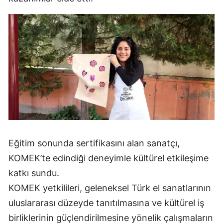
Mersin
İstanbul
İzmir
Kars
Kastamonu
Kayseri
Kırklareli
Eğitim sonunda sertifikasını alan sanatçı,
Kırşehir
KOMEK’te edindiği deneyimle kültürel etkileşime
katkı sundu.
Kocaeli
KOMEK yetkilileri, geleneksel Türk el sanatlarının
Konya
uluslararası düzeyde tanıtılmasına ve kültürel iş
birliklerinin güçlendirilmesine yönelik çalışmaların
Kütahya