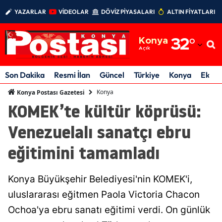
YAZARLAR
VİDEOLAR
DÖVİZ PİYASALARI
ALTIN FİYATLARI
Adana
Konya
32
°
Adıyaman
Açık
Afyonkarahisar
Son Dakika
Resmi İlan
Güncel
Türkiye
Konya
Ekon
Ağrı
Konya
Konya Postası Gazetesi
KOMEK’te kültür köprüsü:
Amasya
Venezuelalı sanatçı ebru
Ankara
eğitimini tamamladı
Antalya
Artvin
Konya Büyükşehir Belediyesi'nin KOMEK'i,
Aydın
uluslararası eğitmen Paola Victoria Chacon
Ochoa'ya ebru sanatı eğitimi verdi. On günlük
Balıkesir