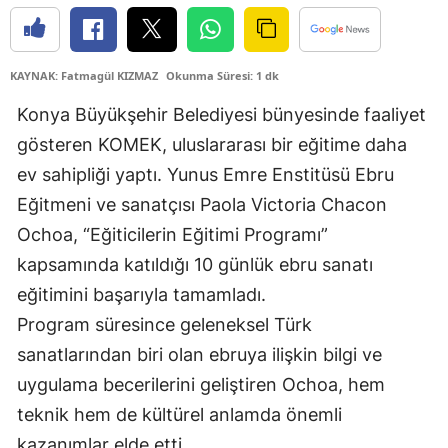
Edirne
Elazığ
KAYNAK: Fatmagül KIZMAZ
Okunma Süresi: 1 dk
Erzincan
Konya Büyükşehir Belediyesi bünyesinde faaliyet
gösteren KOMEK, uluslararası bir eğitime daha
Erzurum
ev sahipliği yaptı. Yunus Emre Enstitüsü Ebru
Eskişehir
Eğitmeni ve sanatçısı Paola Victoria Chacon
Gaziantep
Ochoa, “Eğiticilerin Eğitimi Programı”
kapsamında katıldığı 10 günlük ebru sanatı
Giresun
eğitimini başarıyla tamamladı.
Gümüşhane
Program süresince geleneksel Türk
Hakkari
sanatlarından biri olan ebruya ilişkin bilgi ve
uygulama becerilerini geliştiren Ochoa, hem
Hatay
teknik hem de kültürel anlamda önemli
Isparta
kazanımlar elde etti.