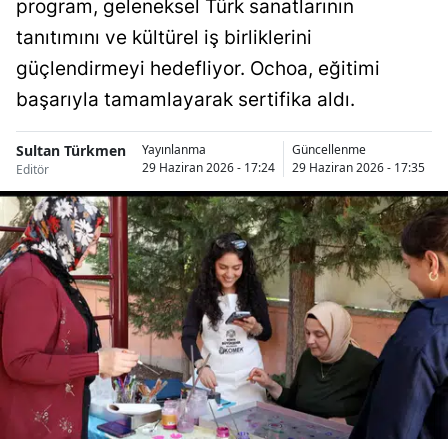
program, geleneksel Türk sanatlarının
Bilecik
tanıtımını ve kültürel iş birliklerini
Bingöl
güçlendirmeyi hedefliyor. Ochoa, eğitimi
başarıyla tamamlayarak sertifika aldı.
Bitlis
Bolu
Sultan Türkmen
Yayınlanma
Güncellenme
29 Haziran 2026 - 17:24
29 Haziran 2026 - 17:35
Editör
Burdur
Bursa
Çanakkale
Çankırı
Çorum
Denizli
Diyarbakır