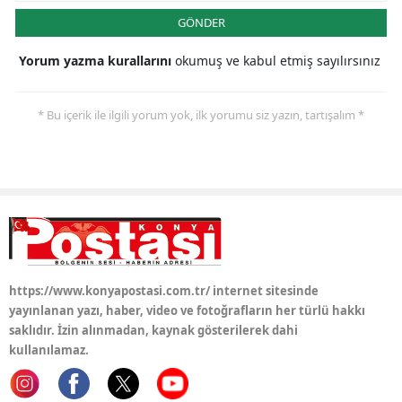
GÖNDER
Samsun
Yorum yazma kurallarını
okumuş ve kabul etmiş sayılırsınız
Siirt
Sinop
* Bu içerik ile ilgili yorum yok, ilk yorumu siz yazın, tartışalım *
Sivas
Tekirdağ
Tokat
Trabzon
Tunceli
https://www.konyapostasi.com.tr/ internet sitesinde
yayınlanan yazı, haber, video ve fotoğrafların her türlü hakkı
Şanlıurfa
saklıdır. İzin alınmadan, kaynak gösterilerek dahi
kullanılamaz.
Uşak
Van