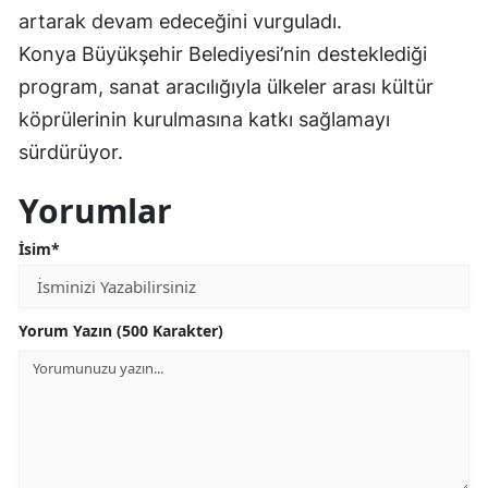
artarak devam edeceğini vurguladı.
Malatya
Konya Büyükşehir Belediyesi’nin desteklediği
Manisa
program, sanat aracılığıyla ülkeler arası kültür
köprülerinin kurulmasına katkı sağlamayı
Kahramanmaraş
sürdürüyor.
Mardin
Yorumlar
Muğla
İsim*
Muş
Nevşehir
Yorum Yazın (500 Karakter)
Niğde
Ordu
Rize
Sakarya