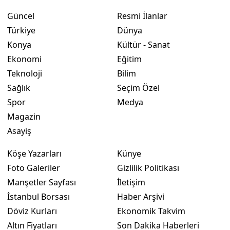
Güncel
Resmi İlanlar
Yozgat
Türkiye
Dünya
Zonguldak
Konya
Kültür - Sanat
Ekonomi
Eğitim
Aksaray
Teknoloji
Bilim
Bayburt
Sağlık
Seçim Özel
Spor
Medya
Karaman
Magazin
Kırıkkale
Asayiş
Batman
Köşe Yazarları
Künye
Şırnak
Foto Galeriler
Gizlilik Politikası
Manşetler Sayfası
İletişim
Bartın
İstanbul Borsası
Haber Arşivi
Ardahan
Döviz Kurları
Ekonomik Takvim
Altın Fiyatları
Son Dakika Haberleri
Iğdır