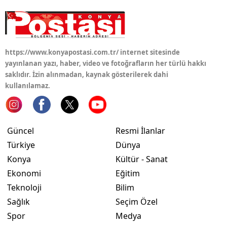
Yalova
Karabük
https://www.konyapostasi.com.tr/ internet sitesinde
Kilis
yayınlanan yazı, haber, video ve fotoğrafların her türlü hakkı
saklıdır. İzin alınmadan, kaynak gösterilerek dahi
Osmaniye
kullanılamaz.
Düzce
Güncel
Resmi İlanlar
Türkiye
Dünya
Konya
Kültür - Sanat
Ekonomi
Eğitim
Teknoloji
Bilim
Sağlık
Seçim Özel
Spor
Medya