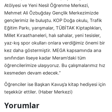
Atölyesi ve Yeni Nesil Öğrenme Merkezi,
Samsun
Mehmet Ali Özbuğday Gençlik Merkezimizde
Siirt
gençlerimiz ile buluştu. KOP Doğa okulu, Trafik
Eğitim Parkı, yarışmalar, TÜBİTAK Kiptaplıkları,
Sinop
Millet Kıraathaneleri, halı sahalar, yeni tesisler,
Sivas
yaz-kış spor okulları onlara verdiğimiz önemi bir
Tekirdağ
kez daha göstermiştir. MEGA kapsamında ana
sınıfından liseye kadar Meram’daki tüm
Tokat
öğrencilerimize ulaşıyoruz. Bu çalışmalarımız hız
Trabzon
kesmeden devam edecek.”
Tunceli
Öğrenciler ise Başkan Kavuş’a kitap hediyesi için
Şanlıurfa
teşekkür ettiler. (Haber Merkezi)
Uşak
Yorumlar
Van