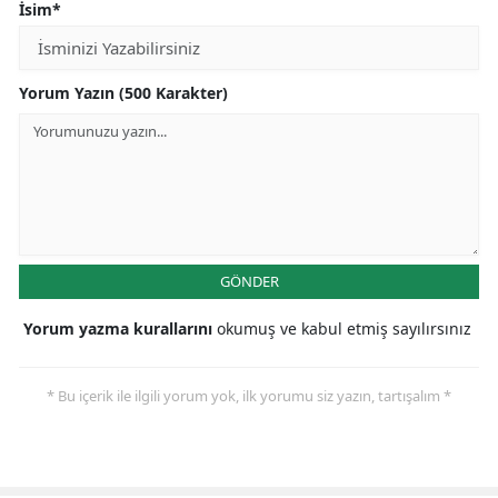
İsim*
Yozgat
Zonguldak
Yorum Yazın (500 Karakter)
Aksaray
Bayburt
Karaman
Kırıkkale
GÖNDER
Batman
Yorum yazma kurallarını
okumuş ve kabul etmiş sayılırsınız
Şırnak
* Bu içerik ile ilgili yorum yok, ilk yorumu siz yazın, tartışalım *
Bartın
Ardahan
Iğdır