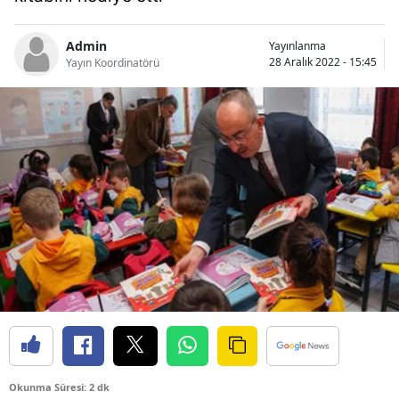
Bilecik
Admin
Yayınlanma
Bingöl
28 Aralık 2022 - 15:45
Yayın Koordinatörü
Bitlis
Bolu
Burdur
Bursa
Çanakkale
Çankırı
Çorum
Denizli
Diyarbakır
Okunma Süresi: 2 dk