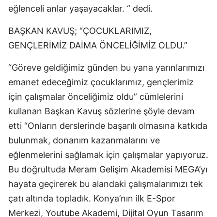
eğlenceli anlar yaşayacaklar. “ dedi.
Malatya
BAŞKAN KAVUŞ; “ÇOCUKLARIMIZ,
Manisa
GENÇLERİMİZ DAİMA ÖNCELİĞİMİZ OLDU.”
Kahramanmaraş
“Göreve geldiğimiz günden bu yana yarınlarımızı
Mardin
emanet edeceğimiz çocuklarımız, gençlerimiz
Muğla
için çalışmalar önceliğimiz oldu” cümlelerini
kullanan Başkan Kavuş sözlerine şöyle devam
Muş
etti “Onların derslerinde başarılı olmasına katkıda
Nevşehir
bulunmak, donanım kazanmalarını ve
Niğde
eğlenmelerini sağlamak için çalışmalar yapıyoruz.
Bu doğrultuda Meram Gelişim Akademisi MEGA’yı
Ordu
hayata geçirerek bu alandaki çalışmalarımızı tek
Rize
çatı altında topladık. Konya’nın ilk E-Spor
Merkezi, Youtube Akademi, Dijital Oyun Tasarım
Sakarya