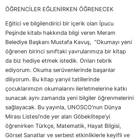
Mersin
ÖĞRENCİLER EĞLENİRKEN ÖĞRENECEK
İstanbul
Eğitici ve bilgilendirici bir içerik olan İpucu
Peşinde kitabı hakkında bilgi veren Meram
İzmir
Belediye Başkanı Mustafa Kavuş, “Okumayı yeni
Kars
öğrenen birinci sınıftaki yavrularımıza bir kitap
Kastamonu
da biz hediye etmek istedik. Onları tebrik
ediyorum. Okuma serüvenlerinde başarılar
Kayseri
diliyorum. Bu kitap yarıyıl tatillerinde
Kırklareli
çocuklarımızın okumalarını ilerletmelerine katkı
sunacak aynı zamanda yeni bilgiler öğrenmelerini
Kırşehir
sağlayacak. Bu yayınla, UNOSCO’nun Dünya
Kocaeli
Mirası Listesi’nde yer alan Göbeklitepe’yi
Konya
öğrenirken Türkçe, Matematik, Hayat Bilgisi,
Görsel Sanatlar ve serbest etkinliklerle keyifli ve
Kütahya