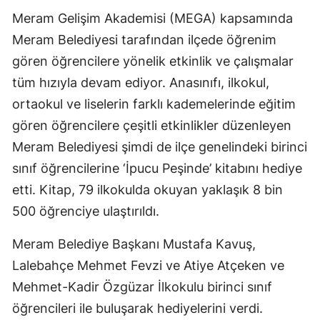
Meram Gelişim Akademisi (MEGA) kapsamında
Edirne
Meram Belediyesi tarafından ilçede öğrenim
Elazığ
gören öğrencilere yönelik etkinlik ve çalışmalar
Erzincan
tüm hızıyla devam ediyor. Anasınıfı, ilkokul,
ortaokul ve liselerin farklı kademelerinde eğitim
Erzurum
gören öğrencilere çeşitli etkinlikler düzenleyen
Eskişehir
Meram Belediyesi şimdi de ilçe genelindeki birinci
Gaziantep
sınıf öğrencilerine ‘İpucu Peşinde’ kitabını hediye
etti. Kitap, 79 ilkokulda okuyan yaklaşık 8 bin
Giresun
500 öğrenciye ulaştırıldı.
Gümüşhane
Meram Belediye Başkanı Mustafa Kavuş,
Hakkari
Lalebahçe Mehmet Fevzi ve Atiye Atçeken ve
Hatay
Mehmet-Kadir Özgüzar İlkokulu birinci sınıf
öğrencileri ile buluşarak hediyelerini verdi.
Isparta