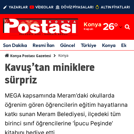
YAZARLAR
VİDEOLAR
DÖVİZ PİYASALARI
ALTIN FİYATLARI
Adana
Konya
26
°
Adıyaman
Kapalı
Afyonkarahisar
Son Dakika
Resmi İlan
Güncel
Türkiye
Konya
Ekon
Ağrı
Konya
Konya Postası Gazetesi
Kavuş’tan miniklere
Amasya
sürpriz
Ankara
Antalya
MEGA kapsamında Meram’daki okullarda
Artvin
öğrenim gören öğrencilerin eğitim hayatlarına
katkı sunan Meram Belediyesi, ilçedeki tüm
Aydın
birinci sınıf öğrencilerine ‘İpucu Peşinde’
Balıkesir
kitabını hediye etti