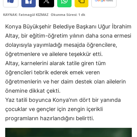
Edirne
KAYNAK: Fatmagül KIZMAZ
Okunma Süresi: 1 dk
Elazığ
Konya Büyükşehir Belediye Başkanı Uğur İbrahim
Erzincan
Altay, bir eğitim-öğretim yılının daha sona ermesi
dolayısıyla yayımladığı mesajda öğrencilere,
Erzurum
öğretmenlere ve ailelere teşekkür etti.
Eskişehir
Altay, karnelerini alarak tatile giren tüm
Gaziantep
öğrencileri tebrik ederek emek veren
öğretmenlerin ve her daim destek olan ailelerin
Giresun
önemine dikkat çekti.
Gümüşhane
Yaz tatili boyunca Konya’nın dört bir yanında
Hakkari
çocuklar ve gençler için zengin içerikli
programların hazırlandığını belirtti.
Hatay
Isparta