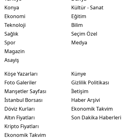
Konya
Kültür - Sanat
Yalova
Ekonomi
Eğitim
Teknoloji
Bilim
Karabük
Sağlık
Seçim Özel
Kilis
Spor
Medya
Magazin
Osmaniye
Asayiş
Düzce
Köşe Yazarları
Künye
Foto Galeriler
Gizlilik Politikası
Manşetler Sayfası
İletişim
İstanbul Borsası
Haber Arşivi
Döviz Kurları
Ekonomik Takvim
Altın Fiyatları
Son Dakika Haberleri
Kripto Fiyatları
Ekonomik Takvim