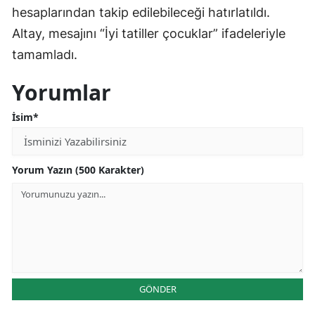
hesaplarından takip edilebileceği hatırlatıldı.
Samsun
Altay, mesajını “İyi tatiller çocuklar” ifadeleriyle
Siirt
tamamladı.
Sinop
Yorumlar
Sivas
İsim*
Tekirdağ
Tokat
Yorum Yazın (500 Karakter)
Trabzon
Tunceli
Şanlıurfa
Uşak
GÖNDER
Van