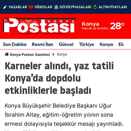
YAZARLAR
VİDEOLAR
DÖVİZ PİYASALARI
ALTIN FİYATLARI
Adana
Konya
28
°
Adıyaman
Parçalı az bulutlu
Afyonkarahisar
Son Dakika
Resmi İlan
Güncel
Türkiye
Konya
Ekon
Ağrı
Konya
Konya Postası Gazetesi
Karneler alındı, yaz tatili
Amasya
Konya’da dopdolu
Ankara
etkinliklerle başladı
Antalya
Artvin
Konya Büyükşehir Belediye Başkanı Uğur
Aydın
İbrahim Altay, eğitim-öğretim yılının sona
ermesi dolayısıyla teşekkür mesajı yayımladı.
Balıkesir