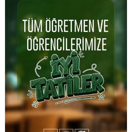
Mersin
İstanbul
İzmir
Kars
Kastamonu
Kayseri
Kırklareli
Kırşehir
Kocaeli
Konya
Kütahya