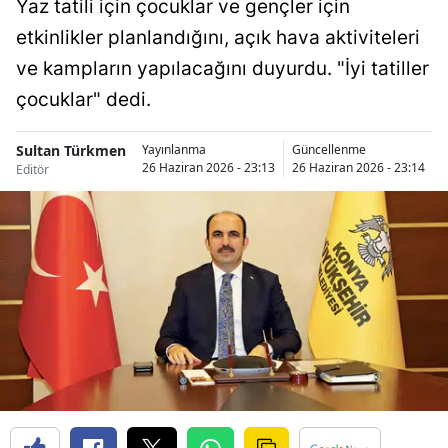
Yaz tatili için çocuklar ve gençler için
Bilecik
etkinlikler planlandığını, açık hava aktiviteleri
Bingöl
ve kampların yapılacağını duyurdu. "İyi tatiller
çocuklar" dedi.
Bitlis
Bolu
Sultan Türkmen
Yayınlanma
Güncellenme
26 Haziran 2026 - 23:13
26 Haziran 2026 - 23:14
Editör
Burdur
Bursa
Çanakkale
Çankırı
Çorum
Denizli
Diyarbakır