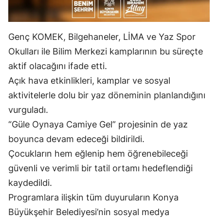
Malatya
Manisa
Genç KOMEK, Bilgehaneler, LİMA ve Yaz Spor
Okulları ile Bilim Merkezi kamplarının bu süreçte
Kahramanmaraş
aktif olacağını ifade etti.
Mardin
Açık hava etkinlikleri, kamplar ve sosyal
aktivitelerle dolu bir yaz döneminin planlandığını
Muğla
vurguladı.
Muş
“Güle Oynaya Camiye Gel” projesinin de yaz
Nevşehir
boyunca devam edeceği bildirildi.
Çocukların hem eğlenip hem öğrenebileceği
Niğde
güvenli ve verimli bir tatil ortamı hedeflendiği
Ordu
kaydedildi.
Rize
Programlara ilişkin tüm duyuruların Konya
Büyükşehir Belediyesi’nin sosyal medya
Sakarya