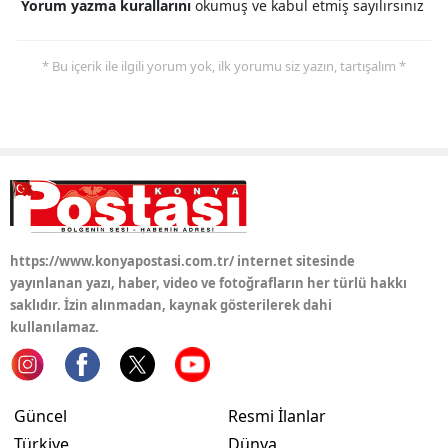
Yorum yazma kurallarını
okumuş ve kabul etmiş sayılırsınız
Yozgat
* Bu içerik ile ilgili yorum yok, ilk yorumu siz yazın, tartışalım *
Zonguldak
Aksaray
Bayburt
Karaman
Kırıkkale
https://www.konyapostasi.com.tr/ internet sitesinde
Batman
yayınlanan yazı, haber, video ve fotoğrafların her türlü hakkı
saklıdır. İzin alınmadan, kaynak gösterilerek dahi
Şırnak
kullanılamaz.
Bartın
Ardahan
Güncel
Resmi İlanlar
Türkiye
Dünya
Iğdır