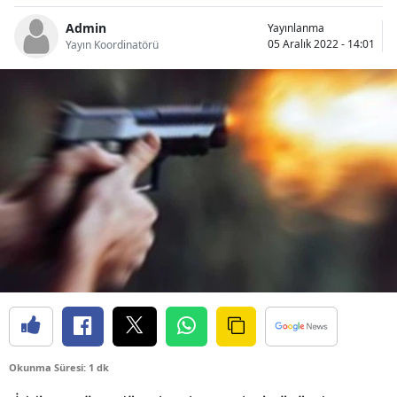
Bilecik
Admin
Yayınlanma
05 Aralık 2022 - 14:01
Yayın Koordinatörü
Bingöl
Bitlis
Bolu
Burdur
Bursa
Çanakkale
Çankırı
Çorum
Denizli
Okunma Süresi: 1 dk
Diyarbakır