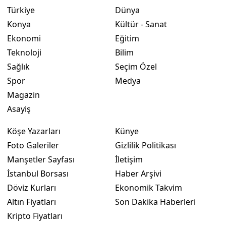
Türkiye
Dünya
Samsun
Konya
Kültür - Sanat
Siirt
Ekonomi
Eğitim
Teknoloji
Bilim
Sinop
Sağlık
Seçim Özel
Sivas
Spor
Medya
Magazin
Tekirdağ
Asayiş
Tokat
Köşe Yazarları
Künye
Trabzon
Foto Galeriler
Gizlilik Politikası
Manşetler Sayfası
İletişim
Tunceli
İstanbul Borsası
Haber Arşivi
Şanlıurfa
Döviz Kurları
Ekonomik Takvim
Altın Fiyatları
Son Dakika Haberleri
Uşak
Kripto Fiyatları
Van