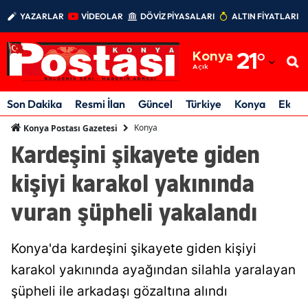
YAZARLAR
VİDEOLAR
DÖVİZ PİYASALARI
ALTIN FİYATLARI
Adana
Konya
21
°
Adıyaman
Açık
Afyonkarahisar
Son Dakika
Resmi İlan
Güncel
Türkiye
Konya
Ekon
Ağrı
Konya
Konya Postası Gazetesi
Kardeşini şikayete giden
Amasya
kişiyi karakol yakınında
Ankara
vuran şüpheli yakalandı
Antalya
Artvin
Konya'da kardeşini şikayete giden kişiyi
Aydın
karakol yakınında ayağından silahla yaralayan
şüpheli ile arkadaşı gözaltına alındı
Balıkesir