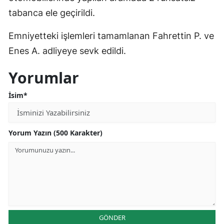
tabanca ele geçirildi.
Mersin
İstanbul
Emniyetteki işlemleri tamamlanan Fahrettin P. ve
Enes A. adliyeye sevk edildi.
İzmir
Yorumlar
Kars
İsim*
Kastamonu
Kayseri
Yorum Yazın (500 Karakter)
Kırklareli
Kırşehir
Kocaeli
Konya
GÖNDER
Kütahya