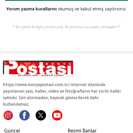
Yorum yazma kurallarını
okumuş ve kabul etmiş sayılırsınız
Malatya
Manisa
* Bu içerik ile ilgili yorum yok, ilk yorumu siz yazın, tartışalım *
Kahramanmaraş
Mardin
Muğla
Muş
Nevşehir
https://www.konyapostasi.com.tr/ internet sitesinde
yayınlanan yazı, haber, video ve fotoğrafların her türlü hakkı
Niğde
saklıdır. İzin alınmadan, kaynak gösterilerek dahi
kullanılamaz.
Ordu
Rize
Güncel
Resmi İlanlar
Sakarya