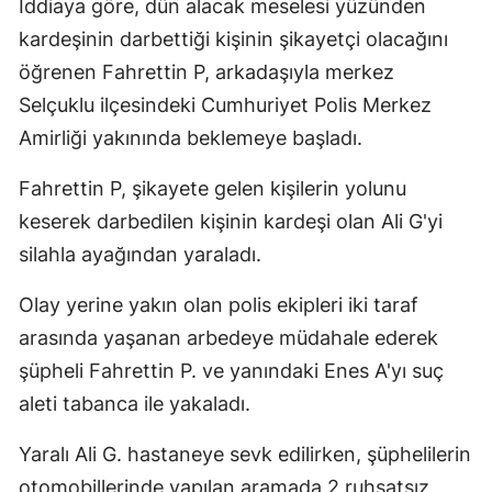
İddiaya göre, dün alacak meselesi yüzünden
Edirne
kardeşinin darbettiği kişinin şikayetçi olacağını
öğrenen Fahrettin P, arkadaşıyla merkez
Elazığ
Selçuklu ilçesindeki Cumhuriyet Polis Merkez
Erzincan
Amirliği yakınında beklemeye başladı.
Erzurum
Fahrettin P, şikayete gelen kişilerin yolunu
Eskişehir
keserek darbedilen kişinin kardeşi olan Ali G'yi
Gaziantep
silahla ayağından yaraladı.
Giresun
Olay yerine yakın olan polis ekipleri iki taraf
arasında yaşanan arbedeye müdahale ederek
Gümüşhane
şüpheli Fahrettin P. ve yanındaki Enes A'yı suç
Hakkari
aleti tabanca ile yakaladı.
Hatay
Yaralı Ali G. hastaneye sevk edilirken, şüphelilerin
Isparta
otomobillerinde yapılan aramada 2 ruhsatsız