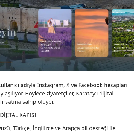
Mersin
İstanbul
İzmir
Kars
Kastamonu
Kayseri
Kırklareli
 kullanıcı adıyla Instagram, X ve Facebook hesapları
aşılıyor. Böylece ziyaretçiler, Karatay’ı dijital
Kırşehir
rsatına sahip oluyor.
Kocaeli
İJİTAL KAPISI
Konya
zü, Türkçe, İngilizce ve Arapça dil desteği ile
Kütahya