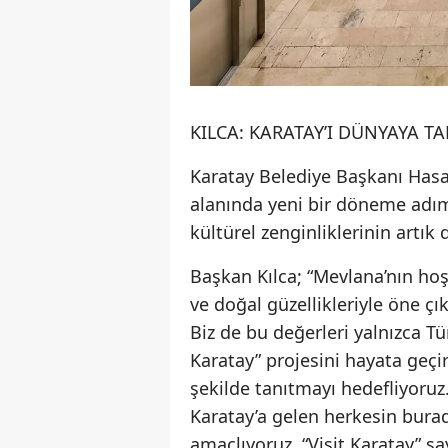
KILCA: KARATAY’I DÜNYAYA T
Karatay Belediye Başkanı Hasan 
alanında yeni bir döneme adım a
kültürel zenginliklerinin artık 
Başkan Kılca; “Mevlana’nın hoşg
ve doğal güzellikleriyle öne çı
Biz de bu değerleri yalnızca Tü
Karatay” projesini hayata geçir
şekilde tanıtmayı hedefliyoruz.
Karatay’a gelen herkesin burad
amaçlıyoruz. “Visit Karatay” s