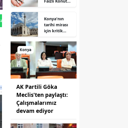
Faizli Konut
Kredisi
Geliyor!
Konya'nın
tan Gönder
tarihi mirası
için kritik
süreç: Son
durum
e
açıklandı
Konya
AK Partili Göka
Meclis'ten paylaştı:
Çalışmalarımız
devam ediyor