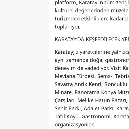
platform, Karatay’ın tüm zenginl
kültürel değerlerinden müzele
turizmden etkinliklere kadar pe
toplanıyor.
KARATAY’DA KEŞFEDİLECEK YE
Karatay; ziyaretçilerine yalnız
aynı zamanda doğa, gastronomi,
deneyim de vadediyor. Visit Ka
Mevlana Türbesi, Şems-i Tebriz
Savatra Antik Kenti, Boncuklu 
Minare, Panorama Konya Müze
Çarşıları, Melike Hatun Pazarı,
Şehir Parkı, Adalet Parkı, Kar
Tatil Köyü, Gastronomi, Karatay
organizasyonlar.