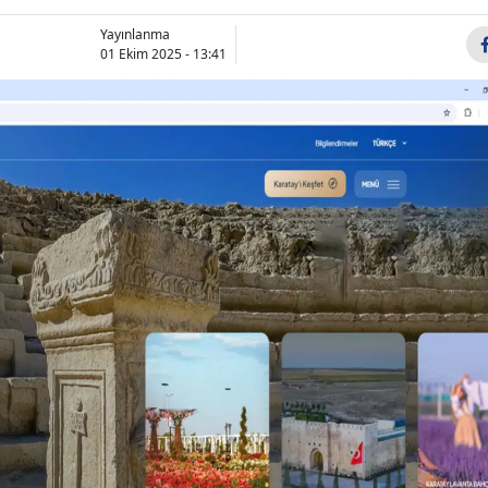
Bilecik
Yayınlanma
01 Ekim 2025 - 13:41
Bingöl
Bitlis
Bolu
Burdur
Bursa
Çanakkale
Çankırı
Çorum
Denizli
Diyarbakır