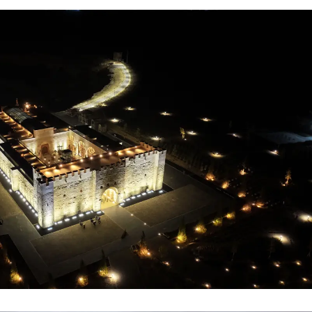
Samsun
Siirt
Sinop
Sivas
Tekirdağ
Tokat
Trabzon
Tunceli
Şanlıurfa
Uşak
Van