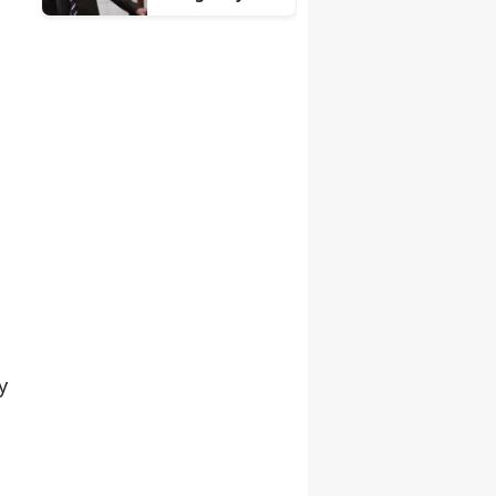
ini Meclis'te
haykırıyoruz
;
y