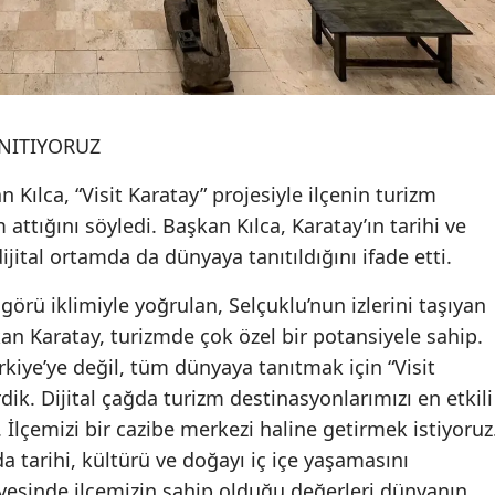
Yalova
Karabük
Kilis
ANITIYORUZ
Osmaniye
Kılca, “Visit Karatay” projesiyle ilçenin turizm
ttığını söyledi. Başkan Kılca, Karatay’ın tarihi ve
Düzce
dijital ortamda da dünyaya tanıtıldığını ifade etti.
örü iklimiyle yoğrulan, Selçuklu’nun izlerini taşıyan
kan Karatay, turizmde çok özel bir potansiyele sahip.
rkiye’ye değil, tüm dünyaya tanıtmak için “Visit
dik. Dijital çağda turizm destinasyonlarımızı en etkili
 İlçemizi bir cazibe merkezi haline getirmek istiyoruz
a tarihi, kültürü ve doğayı iç içe yaşamasını
ayesinde ilçemizin sahip olduğu değerleri dünyanın