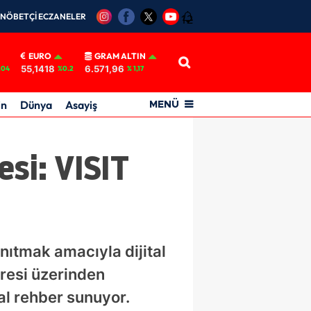
NÖBETÇİ ECZANELER
12
EURO
GRAM ALTIN
55,1418
6.571,96
.04
%0.2
% 1,17
in
Dünya
Asayiş
MENÜ
si: VISIT
anıtmak amacıyla dijital
dresi üzerinden
tal rehber sunuyor.