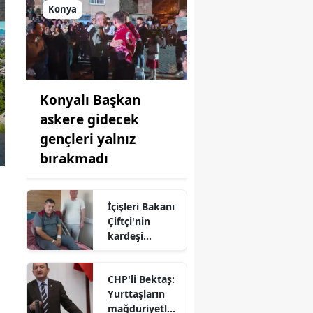
Konya
Konyalı Başkan
askere gidecek
gençleri yalnız
bırakmadı
İçişleri Bakanı
Çiftçi'nin
kardeşi
hastaneye
kaldırıldı!
CHP'li Bektaş:
Yurttaşların
mağduriyetler