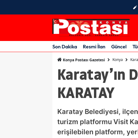
Son Dakika
Resmi İlan
Güncel
Tü
Konya
Kara
Konya Postası Gazetesi
Karatay’ın D
KARATAY
Karatay Belediyesi, ilçeni
turizm platformu Visit K
erişilebilen platform, yer