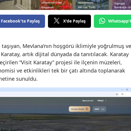
Edirne
Elazığ
Facebook'ta Paylaş
X'de Paylaş
Whatsapp'
Erzincan
Erzurum
i taşıyan, Mevlana’nın hoşgörü iklimiyle yoğrulmuş v
 Karatay, artık dijital dünyada da tanıtılacak. Karatay
Eskişehir
irilen “Visit Karatay” projesi ile ilçenin müzeleri,
Gaziantep
onomisi ve etkinlikleri tek bir çatı altında toplanarak
izmetine sunuldu.
Giresun
Gümüşhane
Hakkari
Hatay
Isparta