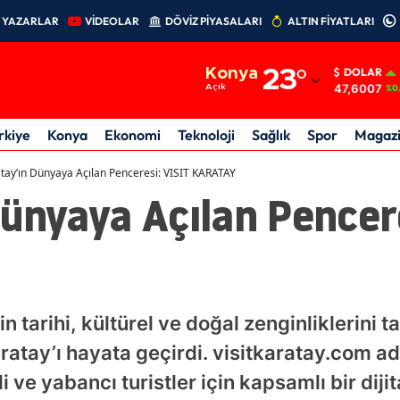
YAZARLAR
VİDEOLAR
DÖVİZ PİYASALARI
ALTIN FİYATLARI
Adana
Konya
23
°
DOLAR
Adıyaman
47,6007
Açık
%0
Afyonkarahisar
rkiye
Konya
Ekonomi
Teknoloji
Sağlık
Spor
Magaz
Ağrı
tay’ın Dünyaya Açılan Penceresi: VISIT KARATAY
ünyaya Açılan Pencere
Amasya
Ankara
Antalya
Artvin
n tarihi, kültürel ve doğal zenginliklerini t
Aydın
aratay’ı hayata geçirdi. visitkaratay.com a
li ve yabancı turistler için kapsamlı bir diji
Balıkesir