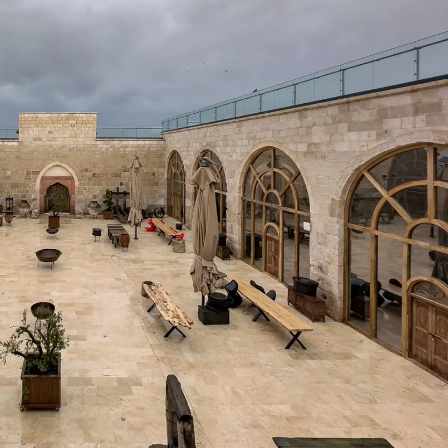
Yozgat
Zonguldak
Aksaray
Bayburt
Karaman
Kırıkkale
Batman
Şırnak
Bartın
Ardahan
Iğdır