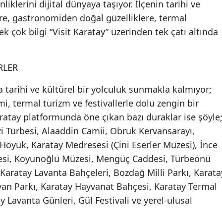
iklerini dijital dünyaya taşıyor. İlçenin tarihi ve
Malatya
re, gastronomiden doğal güzelliklere, termal
k çok bilgi “Visit Karatay” üzerinden tek çatı altında
Manisa
Kahramanmaraş
RLER
Mardin
ca tarihi ve kültürel bir yolculuk sunmakla kalmıyor;
Muğla
 termal turizm ve festivallerle dolu zengin bir
ratay platformunda öne çıkan bazı duraklar ise şöyle
Muş
i Türbesi, Alaaddin Camii, Obruk Kervansarayı,
Nevşehir
Höyük, Karatay Medresesi (Çini Eserler Müzesi), İnce
si, Koyunoğlu Müzesi, Mengüç Caddesi, Türbeönü
Niğde
 Karatay Lavanta Bahçeleri, Bozdağ Milli Parkı, Karata
Ordu
avan Parkı, Karatay Hayvanat Bahçesi, Karatay Termal
Rize
 Lavanta Günleri, Gül Festivali ve yerel-ulusal
Sakarya