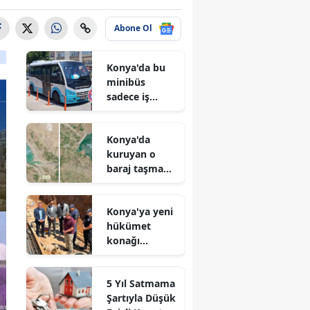
Abone Ol
Konya'da bu
minibüs
sadece iş
arayanlar için
çalışıyor!
Konya'da
kuruyan o
baraj taşma
noktasına
geldi
Konya'ya yeni
hükümet
konağı
geliyor: Temel
atıldı
5 Yıl Satmama
Şartıyla Düşük