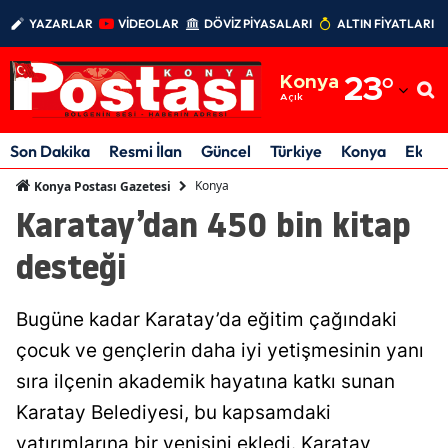
YAZARLAR
VİDEOLAR
DÖVİZ PİYASALARI
ALTIN FİYATLARI
Adana
Konya
23
°
Adıyaman
Açık
Afyonkarahisar
Son Dakika
Resmi İlan
Güncel
Türkiye
Konya
Ekon
Ağrı
Konya
Konya Postası Gazetesi
Karatay’dan 450 bin kitap
Amasya
desteği
Ankara
Antalya
Bugüne kadar Karatay’da eğitim çağındaki
Artvin
çocuk ve gençlerin daha iyi yetişmesinin yanı
sıra ilçenin akademik hayatına katkı sunan
Aydın
Karatay Belediyesi, bu kapsamdaki
Balıkesir
yatırımlarına bir yenisini ekledi. Karatay