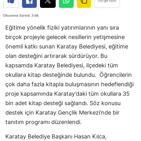
Edirne
Okunma Süresi: 3 dk
Elazığ
Eğitime yönelik fiziki yatırımlarının yanı sıra
Erzincan
birçok projeyle gelecek nesillerin yetişmesine
önemli katkı sunan Karatay Belediyesi, eğitime
Erzurum
olan desteğini artırarak sürdürüyor. Bu
Eskişehir
kapsamda Karatay Belediyesi, ilçedeki tüm
Gaziantep
okullara kitap desteğinde bulundu. Öğrencilerin
çok daha fazla kitapla buluşmasının hedeflendiği
Giresun
proje kapsamında Karatay’daki tüm okullara 35
Gümüşhane
bin adet kitap desteği sağlandı. Söz konusu
Hakkari
destek için Karatay Gençlik Merkezi’nde bir
tanıtım programı düzenlendi.
Hatay
Karatay Belediye Başkanı Hasan Kılca,
Isparta