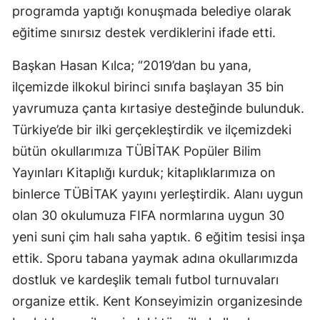
programda yaptığı konuşmada belediye olarak
Mersin
eğitime sınırsız destek verdiklerini ifade etti.
İstanbul
Başkan Hasan Kılca; “2019’dan bu yana,
İzmir
ilçemizde ilkokul birinci sınıfa başlayan 35 bin
yavrumuza çanta kırtasiye desteğinde bulunduk.
Kars
Türkiye’de bir ilki gerçekleştirdik ve ilçemizdeki
Kastamonu
bütün okullarımıza TÜBİTAK Popüler Bilim
Kayseri
Yayınları Kitaplığı kurduk; kitaplıklarımıza on
binlerce TÜBİTAK yayını yerleştirdik. Alanı uygun
Kırklareli
olan 30 okulumuza FIFA normlarına uygun 30
Kırşehir
yeni suni çim halı saha yaptık. 6 eğitim tesisi inşa
Kocaeli
ettik. Sporu tabana yaymak adına okullarımızda
dostluk ve kardeşlik temalı futbol turnuvaları
Konya
organize ettik. Kent Konseyimizin organizesinde
Kütahya