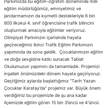
Parkımızda bu eğitim-öğretim döneminde milli
Samsun
eğitim müdürlüğümüz, emniyetimiz ve
jandarmamızın da kıymetli destekleriyle 6 bin
Siirt
800 ilkokul 4. sınıf öğrencisine trafik bilincini
Sinop
oluşturmak amacıyla eğitimler veriyoruz.
Olimpiyat Parkımızın içerisinde hayata
Sivas
geçireceğimiz ikinci Trafik Eğitim Parkımızın
Tekirdağ
yapımında da sona geldik. Çocuklarımızın eğitim
Tokat
ve doğa sevgisine katkı sunacak Tabiat
Okulumuzun yapımını da tamamladık. Projemizi
Trabzon
inşallah önümüzdeki dönem hayata geçiriyoruz.
Tunceli
Geçtiğimiz aylarda başlattığımız “Tarih Yazan
Şanlıurfa
Çocuklar Karatay’da” projemiz var. Büyük önem
verdiğimiz bu projemizle de şu ana kadar
Uşak
ilçemizde eğitim gören 15 bin 3’üncü ve 4'üncü
Van