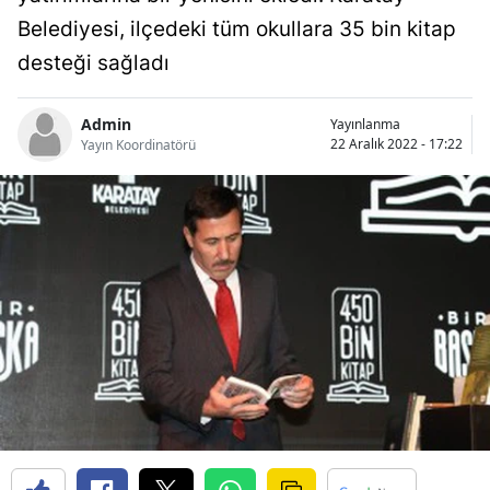
Bilecik
Belediyesi, ilçedeki tüm okullara 35 bin kitap
desteği sağladı
Bingöl
Bitlis
Admin
Yayınlanma
22 Aralık 2022 - 17:22
Yayın Koordinatörü
Bolu
Burdur
Bursa
Çanakkale
Çankırı
Çorum
Denizli
Diyarbakır