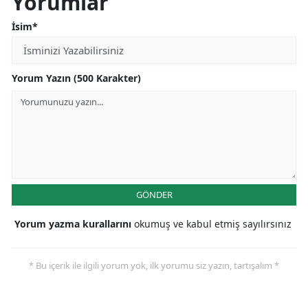
Yorumlar
İsim*
Yalova
Karabük
Yorum Yazın (500 Karakter)
Kilis
Osmaniye
Düzce
GÖNDER
Yorum yazma kurallarını
okumuş ve kabul etmiş sayılırsınız
* Bu içerik ile ilgili yorum yok, ilk yorumu siz yazın, tartışalım *