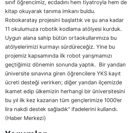
sınıf öğrencimiz, ecdadını hem tiyatroyla hem de
kitap okuyarak tanıma imkanı buldu.
Yozgat
Robokaratay projesini başlattık ve şu ana kadar
Zonguldak
11 okulumuza robotik kodlama atölyesi kurduk.
Aksaray
Uygun alana sahip bütün ortaokullarımıza bu
atölyelerimizi kurmayı sürdüreceğiz. Yine bu
Bayburt
projemiz kapsamında ilk robot yarışmamızı
Karaman
geçtiğimiz dönemin sonunda yaptık. Bir yandan
Kırıkkale
üniversite sınavına giren öğrencilere YKS kayıt
ücreti desteği verirken; diğer yandan ilçemizde
Batman
ikamet edip ülkemizin herhangi bir üniversitesini
Şırnak
bu yıl ilk kez kazanan tüm gençlerimize 1000’er
Bartın
lira nakdi destek sağladık” ifadelerini kullandı.
(Haber Merkezi)
Ardahan
Iğdır