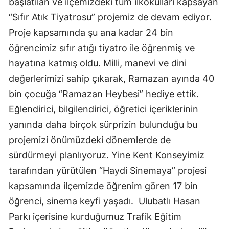
başlatılan ve ilçemizdeki tüm ilkokulları kapsayan
Malatya
“Sıfır Atık Tiyatrosu” projemiz de devam ediyor.
Proje kapsamında şu ana kadar 24 bin
Manisa
öğrencimiz sıfır atığı tiyatro ile öğrenmiş ve
Kahramanmaraş
hayatına katmış oldu. Milli, manevi ve dini
değerlerimizi sahip çıkarak, Ramazan ayında 40
Mardin
bin çocuğa “Ramazan Heybesi” hediye ettik.
Muğla
Eğlendirici, bilgilendirici, öğretici içeriklerinin
Muş
yanında daha birçok sürprizin bulunduğu bu
projemizi önümüzdeki dönemlerde de
Nevşehir
sürdürmeyi planlıyoruz. Yine Kent Konseyimiz
Niğde
tarafından yürütülen “Haydi Sinemaya” projesi
Ordu
kapsamında ilçemizde öğrenim gören 17 bin
öğrenci, sinema keyfi yaşadı. Ulubatlı Hasan
Rize
Parkı içerisine kurduğumuz Trafik Eğitim
Sakarya